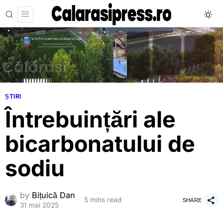
ȘTIRI
Întrebuințări ale
bicarbonatului de
sodiu
by
Bițuică Dan
5 mins read
SHARE
31 mai 2025