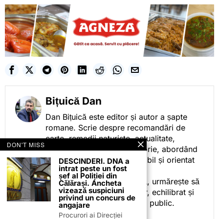
Bițuică Dan
Dan Bițuică este editor și autor a șapte
romane. Scrie despre recomandări de
carte, remedii naturiste, actualitate,
DON'T MISS
cotidian politic, sport și istorie, abordând
subiectele într-un stil accesibil și orientat
DESCINDERI. DNA a
intrat peste un fost
spre informare.
șef al Poliției din
Prin activitatea sa editorială, urmărește să
Călărași. Ancheta
vizează suspiciuni
ofere cititorilor conținut clar, echilibrat și
privind un concurs de
relevant, adaptat interesului public.
angajare
Procurori ai Direcției