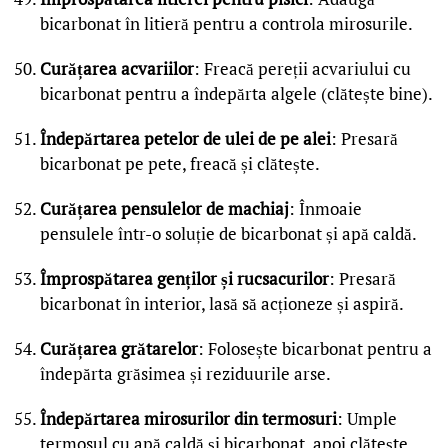
bicarbonat în litieră pentru a controla mirosurile.
Curățarea acvariilor
: Freacă pereții acvariului cu
bicarbonat pentru a îndepărta algele (clătește bine).
Îndepărtarea petelor de ulei de pe alei
: Presară
bicarbonat pe pete, freacă și clătește.
Curățarea pensulelor de machiaj
: Înmoaie
pensulele într-o soluție de bicarbonat și apă caldă.
Împrospătarea genților și rucsacurilor
: Presară
bicarbonat în interior, lasă să acționeze și aspiră.
Curățarea grătarelor
: Folosește bicarbonat pentru a
îndepărta grăsimea și reziduurile arse.
Îndepărtarea mirosurilor din termosuri
: Umple
termosul cu apă caldă și bicarbonat, apoi clătește.