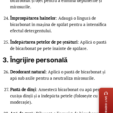
bicarbonat și oțet pentru a elimina depunerile și
mirosurile.
Împrospătarea hainelor
: Adaugă o lingură de
bicarbonat în mașina de spălat pentru a intensifica
efectul detergentului.
Îndepărtarea petelor de pe țesături
: Aplică o pastă
de bicarbonat pe pete înainte de spălare.
3. Îngrijire personală
Deodorant natural
: Aplică o pastă de bicarbonat și
apă sub axile pentru a neutraliza mirosurile.
LIVE 
Pastă de dinți
: Amestecă bicarbonat cu apă pentru a
curăța dinții și a îndepărta petele (folosește cu
RADIO LIVE
moderație).