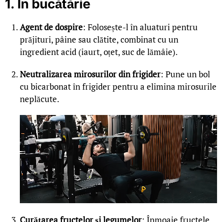
1. În bucătărie
Agent de dospire
: Folosește-l în aluaturi pentru
prăjituri, pâine sau clătite, combinat cu un
ingredient acid (iaurt, oțet, suc de lămâie).
Neutralizarea mirosurilor din frigider
: Pune un bol
cu bicarbonat în frigider pentru a elimina mirosurile
neplăcute.
Curățarea fructelor și legumelor
: Înmoaie fructele