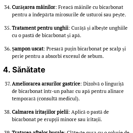
Curățarea mâinilor
: Freacă mâinile cu bicarbonat
pentru a îndepărta mirosurile de usturoi sau pește.
Tratament pentru unghii
: Curăță și albește unghiile
cu o pastă de bicarbonat și apă.
Șampon uscat
: Presară puțin bicarbonat pe scalp și
perie pentru a absorbi excesul de sebum.
4. Sănătate
Ameliorarea arsurilor gastrice
: Dizolvă o linguriță
de bicarbonat într-un pahar cu apă pentru alinare
temporară (consultă medicul).
Calmarea iritațiilor pielii
: Aplică o pastă de
bicarbonat pe erupții minore sau iritații.
Tratarea aftelor bucale
: Clătește gura cu o soluție de