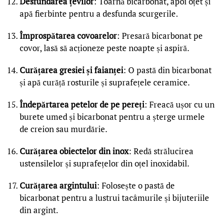
Desfundarea țevilor
: Toarnă bicarbonat, apoi oțet și
apă fierbinte pentru a desfunda scurgerile.
Împrospătarea covoarelor
: Presară bicarbonat pe
covor, lasă să acționeze peste noapte și aspiră.
Curățarea gresiei și faianței
: O pastă din bicarbonat
și apă curăță rosturile și suprafețele ceramice.
Îndepărtarea petelor de pe pereți
: Freacă ușor cu un
burete umed și bicarbonat pentru a șterge urmele
de creion sau murdărie.
Curățarea obiectelor din inox
: Redă strălucirea
ustensilelor și suprafețelor din oțel inoxidabil.
Curățarea argintului
: Folosește o pastă de
bicarbonat pentru a lustrui tacâmurile și bijuteriile
din argint.