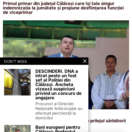
Primul primar din județul Călărași care își taie singur
indemnizația la jumătate și propune desființarea funcției
de viceprimar
DON'T MISS
DESCINDERI. DNA a
intrat peste un fost
șef al Poliției din
Călărași. Ancheta
vizează suspiciuni
privind un concurs de
angajare
Procurori ai Direcției
Naționale Anticorupție au
efectuat percheziții la
11 august 2025
domiciliul
Mesajul primarului Gabriel Rădulescu cu prilejul sărbătorii
„Adormirea Maicii Domnului”
Bani europeni pentru
Călărași: Prefectul