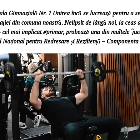
ala Gimnazială Nr. 1 Unirea încă se lucrează pentru a s
ției din comuna noastră. Nelipsit de lângă noi, la ceas 
cel mai implicat #primar, probează una din multele ‘jucă
l Național pentru Redresare și Reziliență – Componenta 