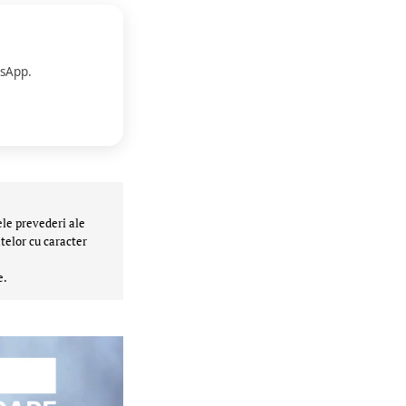
sApp.
ele prevederi ale
telor cu caracter
e.