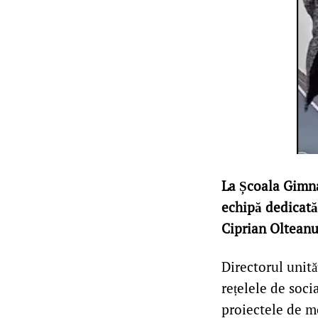
La Școala Gimna
echipă dedicată
Ciprian Olteanu 
Directorul unit
rețelele de soci
proiectele de m