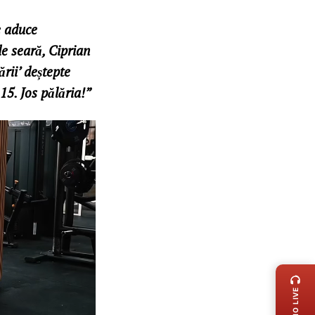
e aduce
de seară, Ciprian
rii’ deștepte
15. Jos pălăria!”
LIVE 
RADIO LIVE