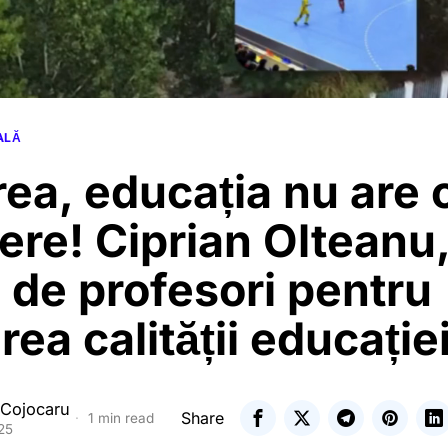
ALĂ
rea, educația nu are 
ere! Ciprian Olteanu
i de profesori pentru
rea calității educație
 Cojocaru
Share
1 min read
25