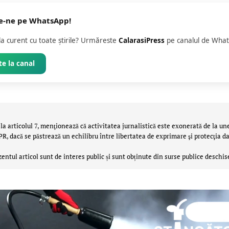
e-ne pe WhatsApp!
 la curent cu toate știrile? Urmăreste
CalarasiPress
pe canalul de What
e la canal
la articolul 7, menţionează că activitatea jurnalistică este exonerată de la un
 dacă se păstrează un echilibru între libertatea de exprimare şi protecţia da
zentul articol sunt de interes public și sunt obținute din surse publice deschis