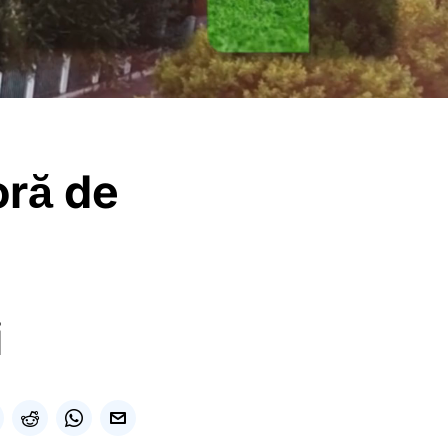
oră de
,
i