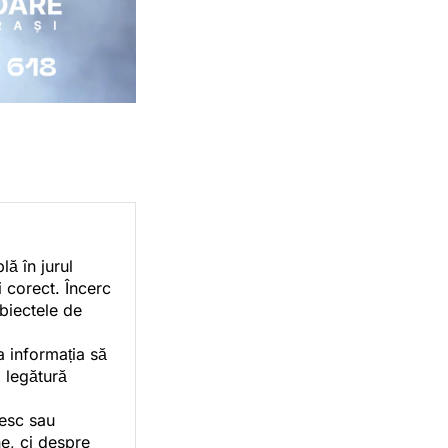
ă în jurul
i corect. Încerc
ubiectele de
a informația să
o legătură
vesc sau
e, ci despre