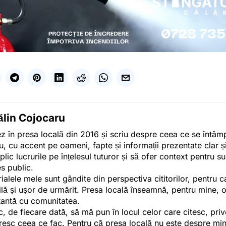
ălin Cojocaru
z în presa locală din 2016 și scriu despre ceea ce se întâmpl
u, cu accent pe oameni, fapte și informații prezentate clar ș
plic lucrurile pe înțelesul tuturor și să ofer context pentru s
es public.
ialele mele sunt gândite din perspectiva cititorilor, pentru c
tilă și ușor de urmărit. Presa locală înseamnă, pentru mine, 
antă cu comunitatea.
c, de fiecare dată, să mă pun în locul celor care citesc, pri
esc ceea ce fac. Pentru că presa locală nu este despre min