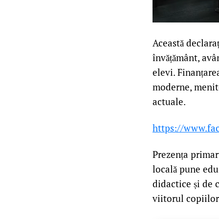
Această declaraț
învățământ, avân
elevi. Finanțar
moderne, menite 
actuale.
https://www.fa
Prezența primaru
locală pune educ
didactice și de 
viitorul copiilo