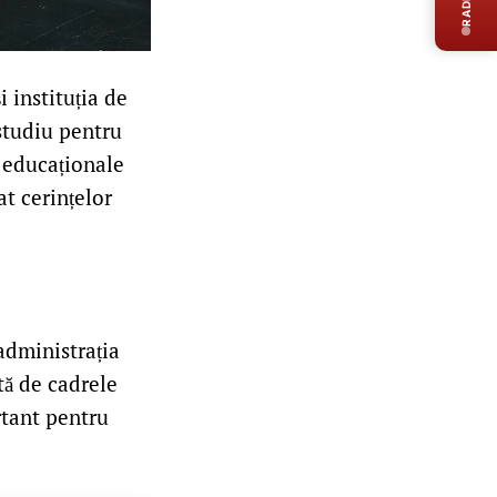
 instituția de
studiu pentru
 educaționale
at cerințelor
administrația
tă de cadrele
rtant pentru