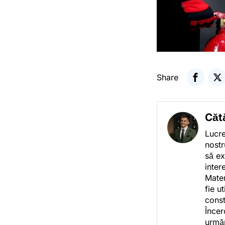
Share
Căt
Lucre
nostr
să ex
inter
Mater
fie u
const
Încer
urmăr