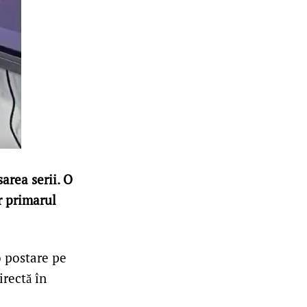
area serii. O
r primarul
o postare pe
irectă în