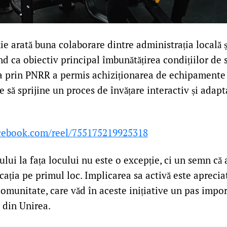
ie arată buna colaborare dintre administrația locală și
d ca obiectiv principal îmbunătățirea condițiilor de 
ea prin PNRR a permis achiziționarea de echipamente
să sprijine un proces de învățare interactiv și adapt
cebook.com/reel/755175219925318
lui la fața locului nu este o excepție, ci un semn că 
ația pe primul loc. Implicarea sa activă este aprecia
comunitate, care văd în aceste inițiative un pas impo
r din Unirea.