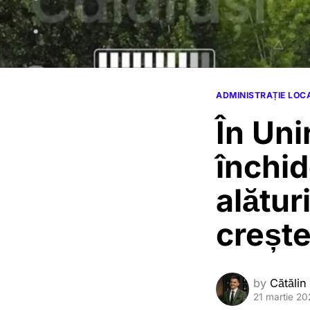
ADMINISTRAȚIE LOC
În Uni
închid
alătur
crește
by
Cătălin
21 martie 20