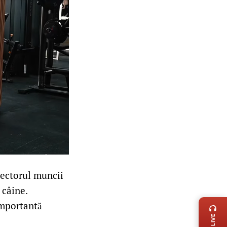
sectorul muncii
n câine.
LIVE 
 importantă