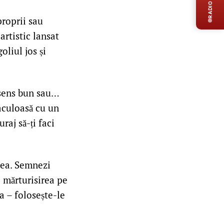
RADIO LIVE
proprii sau
artistic lansat
oliul jos și
 sens bun sau…
aculoasă cu un
raj să-ți faci
cea. Semnezi
i mărturisirea pe
a – folosește-le