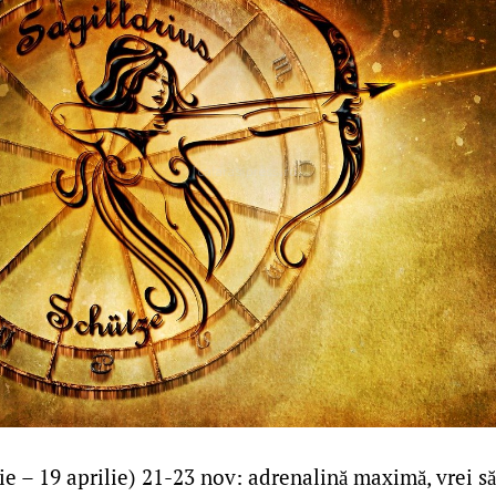
e – 19 aprilie) 21-23 nov: adrenalină maximă, vrei să