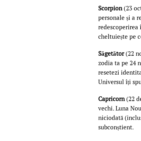
Scorpion
(23 oct
personale și a r
redescoperirea î
cheltuiește pe c
Săgetător
(22 no
zodia ta pe 24 n
resetezi identit
Universul îți s
Capricorn
(22 de
vechi. Luna Nouă
niciodată (inclu
subconștient.