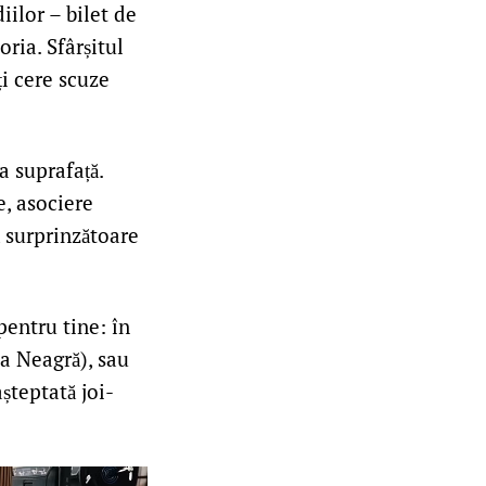
iilor – bilet de
ria. Sfârșitul
ți cere scuze
a suprafață.
e, asociere
ă surprinzătoare
entru tine: în
ea Neagră), sau
șteptată joi-