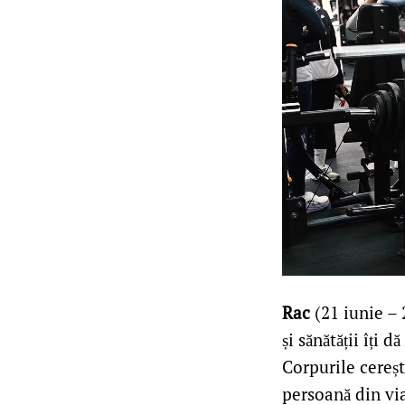
Rac
(21 iunie – 
și sănătății îți 
Corpurile cereșt
persoană din viaț