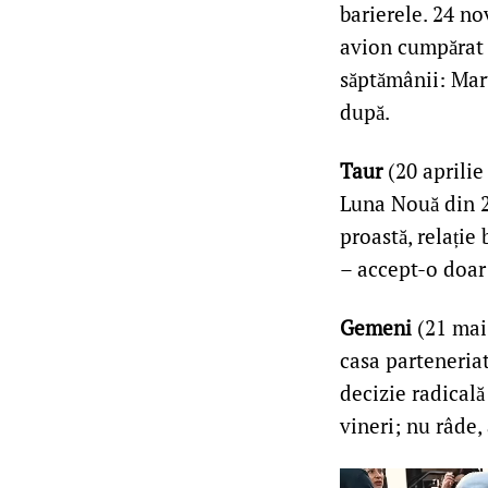
barierele. 24 nov
avion cumpărat p
săptămânii: Mart
după.
Taur
(20 aprilie
Luna Nouă din 24
proastă, relație
– accept-o doar 
Gemeni
(21 mai 
casa parteneriat
decizie radicală
vineri; nu râde, 