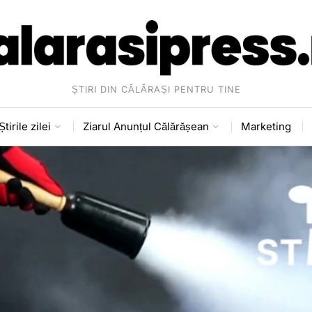
ȘTIRI DIN CĂLĂRAȘI PENTRU TINE
Știrile zilei
Ziarul Anunțul Călărășean
Marketing