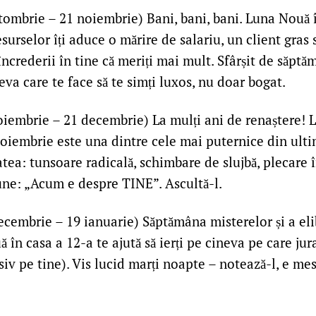
ombrie – 21 noiembrie) Bani, bani, bani. Luna Nouă î
esurselor îți aduce o mărire de salariu, un client gras 
ncrederii în tine că meriți mai mult. Sfârșit de săptă
eva care te face să te simți luxos, nu doar bogat.
iembrie – 21 decembrie) La mulți ani de renaștere! 
oiembrie este una dintre cele mai puternice din ultimi
atea: tunsoare radicală, schimbare de slujbă, plecare 
pune: „Acum e despre TINE”. Ascultă-l.
cembrie – 19 ianuarie) Săptămâna misterelor și a eli
 în casa a 12-a te ajută să ierți pe cineva pe care jura
siv pe tine). Vis lucid marți noapte – notează-l, e mes