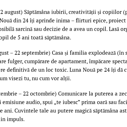
2 august) Săptămâna iubirii, creativității și copiilor (
Nouă din 24 îți aprinde inima – flirturi epice, proiect 
sibilă sarcină sau decizie de a avea un copil. Lasă org
opil de 5 ani toată săptămâna.
ust – 22 septembrie) Casa și familia explodează (în
are fulger, cumpărare de apartament, împăcare spect
re definitivă de un loc toxic. Luna Nouă pe 24 îți dă cu
um visezi tu, nu cum vor alții.
tembrie – 22 octombrie) Comunicare la puterea a ze
i emisiune audio, spui „te iubesc” prima oară sau fac
e ani. Cuvintele tale au putere magică săptămâna ast
din impuls.