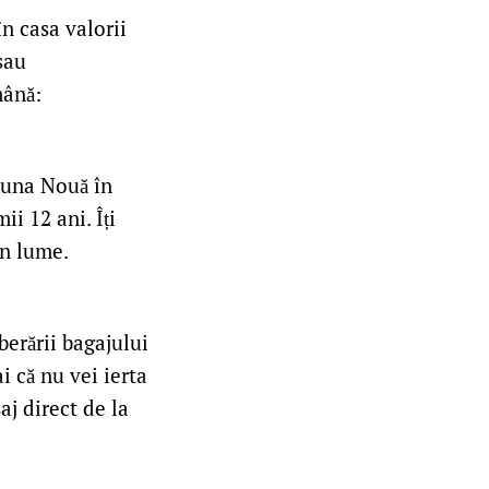
n casa valorii
sau
mână:
Luna Nouă în
i 12 ani. Îți
în lume.
berării bagajului
i că nu vei ierta
aj direct de la