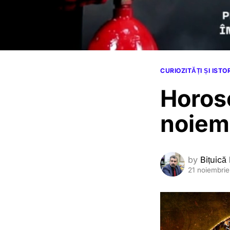
CURIOZITĂȚI ȘI ISTO
Horos
noiem
by
Bițuică
21 noiembri