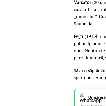
Vărsător
(20 ian
casa a 11-a – in
„imposibil”. Cin
Spune da.
Pești
(19 februar
public îți aduc
opus Neptun te t
până duminică, s
Să ai o săptămân
sperii pe ceilal
Urmăreșt