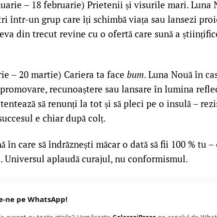
uarie – 18 februarie) Prietenii și visurile mari. Luna
tri într-un grup care îți schimbă viața sau lansezi pro
eva din trecut revine cu o ofertă care sună a științific
ie – 20 martie) Cariera ta face
bum
. Luna Nouă în ca
e promovare, recunoaștere sau lansare în lumina refle
entează să renunți la tot și să pleci pe o insulă – rezi
uccesul e chiar după colț.
ă în care să îndrăznești măcar o dată să fii 100 % tu – 
ți. Universul aplaudă curajul, nu conformismul.
e-ne pe WhatsApp!