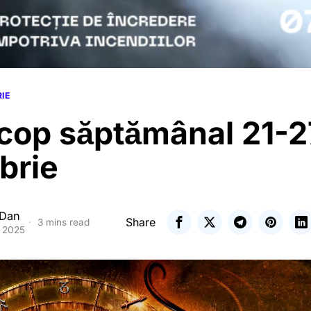
RIE
cop săptămânal 21-2
brie
 Dan
Share
3 mins read
e 2025