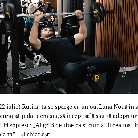
22 iulie) Rutina ta se sparge ca un ou. Luna Nouă în 
dă curaj să-ți dai demisia, să începi sală sau să adopți u
i îți șoptesc: „Ai grijă de tine ca și cum ai fi cea mai
a ta” – și chiar ești.