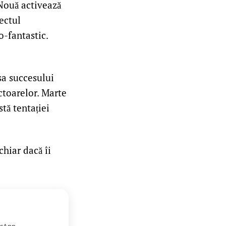
 Nouă activează
iectul
o-fantastic.
sa succesului
ctoarelor. Marte
stă tentației
chiar dacă îi