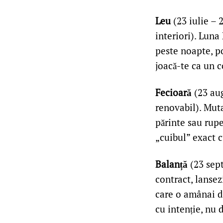
Leu
(23 iulie – 2
interiori). Luna 
peste noapte, po
joacă-te ca un c
Fecioară
(23 aug
renovabil). Mut
părinte sau rupe
„cuibul” exact c
Balanță
(23 sep
contract, lansez
care o amânai d
cu intenție, nu 