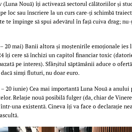
 (Luna Nouă) îți activează sectorul călătoriilor și stud
e loc sau înscriere la un curs care-ți schimbă traiecto
e te împinge să spui adevărul în față cuiva drag; nu-
 – 20 mai) Banii altora și moștenirile emoționale ies l
 îți cere să închizi un capitol financiar toxic (datori
 bazată pe interes). Sfârșitul săptămânii aduce o ofert
dacă simți fluturi, nu doar euro.
– 20 iunie) Cea mai importantă Luna Nouă a anului p
elor. Relație nouă posibilă fulger (da, chiar de Viner
 într-una existentă. Cineva îți va face o declarație nea
ascultă.