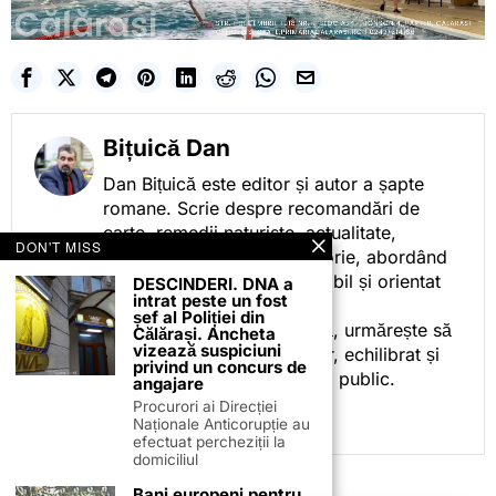
Bițuică Dan
Dan Bițuică este editor și autor a șapte
romane. Scrie despre recomandări de
carte, remedii naturiste, actualitate,
DON'T MISS
cotidian politic, sport și istorie, abordând
subiectele într-un stil accesibil și orientat
DESCINDERI. DNA a
intrat peste un fost
spre informare.
șef al Poliției din
Prin activitatea sa editorială, urmărește să
Călărași. Ancheta
vizează suspiciuni
ofere cititorilor conținut clar, echilibrat și
privind un concurs de
relevant, adaptat interesului public.
angajare
Procurori ai Direcției
Naționale Anticorupție au
efectuat percheziții la
domiciliul
Bani europeni pentru