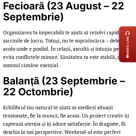
Fecioară (23 August – 22
Septembrie)
LIVE 
Organizarea ta impecabilă te ajută să rezolvi rapid
RADIO LIVE
sarcinile de lucru. Totuși, nu te supraîncărca – deleagă
acolo unde e posibil. În relații, ascultă-ți intuiția pentru a
evita conflictele minore. Sănătatea ta este stabilă, dar
somnul rămâne esențial.
Balanță (23 Septembrie –
22 Octombrie)
Echilibrul tău natural te ajută să mediezi situații
tensionate, fie la muncă, fie acasă. Un proiect creativ îți
captează atenția și îți aduce satisfacție. În dragoste, fii
deschis la noi perspective. Weekend-ul este perfect