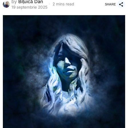
by
Bițuică Dan
2 mins read
SHARE
19 septembrie 2025