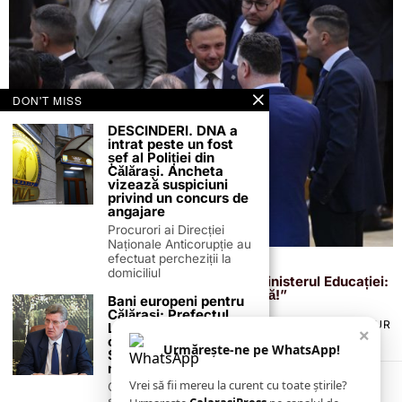
DON'T MISS
DESCINDERI. DNA a
intrat peste un fost
șef al Poliției din
Călărași. Ancheta
vizează suspiciuni
privind un concurs de
angajare
Procurori ai Direcției
Naționale Anticorupție au
efectuat percheziții la
18 august 2025
domiciliul
Deputatul AUR Dragoș Coman critică Ministerul Educației:
„Profesori, nu consilieri pe bandă rulantă!”
Bani europeni pentru
Călărași: Prefectul
TERMENI ȘI CONDIȚII
COOKIES
POLITICA DE ANULARE & RETUR
Laurențiu State anunță
×
PUBLICITATE ONLINE & TIPĂRITĂ
DESPRE NOI
CONTACT
colaborarea cu ADR
Urmărește-ne pe WhatsApp!
Sud-Muntenia pentru
ZIARUL ANUNȚUL CĂLĂRĂȘEAN
noi finanțări
Vrei să fii mereu la curent cu toate știrile?
Călărașul se pregătește
să intre pe harta