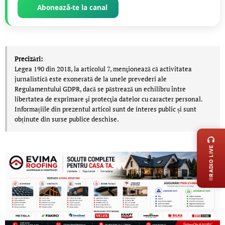
Abonează-te la canal
Precizări:
Legea 190 din 2018, la articolul 7, menţionează că activitatea
jurnalistică este exonerată de la unele prevederi ale
Regulamentului GDPR, dacă se păstrează un echilibru între
libertatea de exprimare şi protecţia datelor cu caracter personal.
Informațiile din prezentul articol sunt de interes public și sunt
obținute din surse publice deschise.
LIVE 
RADIO LIVE