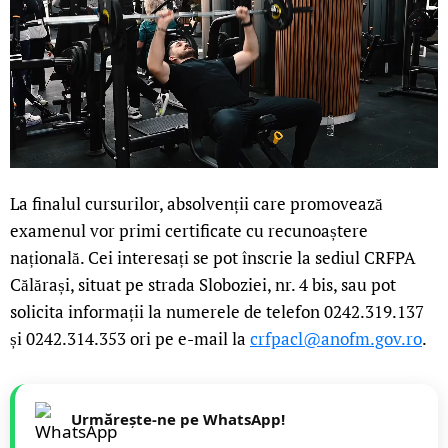
La finalul cursurilor, absolvenții care promovează
examenul vor primi certificate cu recunoaștere
națională. Cei interesați se pot înscrie la sediul CRFPA
Călărași, situat pe strada Sloboziei, nr. 4 bis, sau pot
solicita informații la numerele de telefon 0242.319.137
și 0242.314.353 ori pe e-mail la
crfpacl@anofm.gov.ro
.
Urmărește-ne pe WhatsApp!