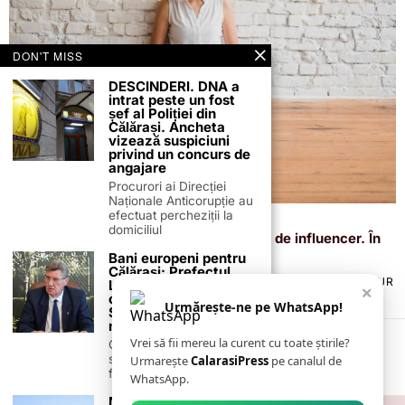
DON'T MISS
DESCINDERI. DNA a
intrat peste un fost
șef al Poliției din
Călărași. Ancheta
vizează suspiciuni
privind un concurs de
angajare
Procurori ai Direcției
Naționale Anticorupție au
efectuat percheziții la
22 octombrie 2024
domiciliul
O Universitate din Irlanda oferă diplome de influencer. În
ce constă programul de studii
Bani europeni pentru
Călărași: Prefectul
TERMENI ȘI CONDIȚII
COOKIES
POLITICA DE ANULARE & RETUR
Laurențiu State anunță
×
PUBLICITATE ONLINE & TIPĂRITĂ
DESPRE NOI
CONTACT
colaborarea cu ADR
Urmărește-ne pe WhatsApp!
Sud-Muntenia pentru
ZIARUL ANUNȚUL CĂLĂRĂȘEAN
noi finanțări
Vrei să fii mereu la curent cu toate știrile?
Călărașul se pregătește
să intre pe harta
Urmarește
CalarasiPress
pe canalul de
finanțărilor europene, cu
WhatsApp.
Meci de vis pentru