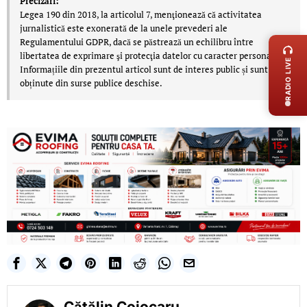
Precizări:
Legea 190 din 2018, la articolul 7, menţionează că activitatea
LIVE 
jurnalistică este exonerată de la unele prevederi ale
Regulamentului GDPR, dacă se păstrează un echilibru între
libertatea de exprimare şi protecţia datelor cu caracter personal.
RADIO LIVE
Informațiile din prezentul articol sunt de interes public și sunt
obținute din surse publice deschise.
Cătălin Cojocaru