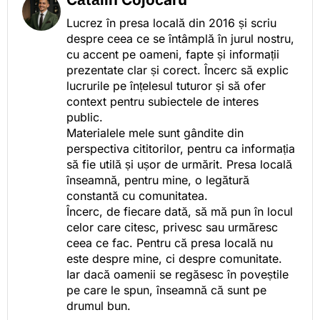
Lucrez în presa locală din 2016 și scriu
despre ceea ce se întâmplă în jurul nostru,
cu accent pe oameni, fapte și informații
prezentate clar și corect. Încerc să explic
lucrurile pe înțelesul tuturor și să ofer
context pentru subiectele de interes
public.
Materialele mele sunt gândite din
perspectiva cititorilor, pentru ca informația
să fie utilă și ușor de urmărit. Presa locală
înseamnă, pentru mine, o legătură
constantă cu comunitatea.
Încerc, de fiecare dată, să mă pun în locul
celor care citesc, privesc sau urmăresc
ceea ce fac. Pentru că presa locală nu
este despre mine, ci despre comunitate.
Iar dacă oamenii se regăsesc în poveștile
pe care le spun, înseamnă că sunt pe
drumul bun.