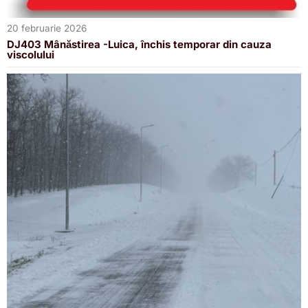
20 februarie 2026
DJ403 Mânăstirea -Luica, închis temporar din cauza
viscolului