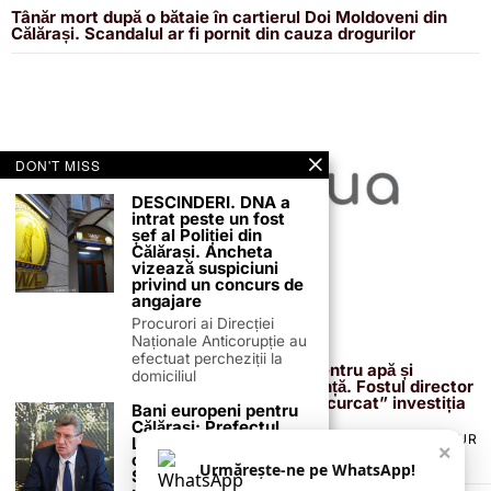
Tânăr mort după o bătaie în cartierul Doi Moldoveni din
Călărași. Scandalul ar fi pornit din cauza drogurilor
DON'T MISS
DESCINDERI. DNA a
intrat peste un fost
șef al Poliției din
Călărași. Ancheta
vizează suspiciuni
privind un concurs de
angajare
Procurori ai Direcției
Naționale Anticorupție au
13 februarie 2026
efectuat percheziții la
Proiectul de 400 de milioane de euro pentru apă și
domiciliul
canalizare, confirmat definitiv de instanță. Fostul director
reacționează după acuzațiile că ar fi „încurcat” investiția
Bani europeni pentru
Călărași: Prefectul
TERMENI ȘI CONDIȚII
COOKIES
POLITICA DE ANULARE & RETUR
Laurențiu State anunță
×
PUBLICITATE ONLINE & TIPĂRITĂ
DESPRE NOI
CONTACT
colaborarea cu ADR
Urmărește-ne pe WhatsApp!
Sud-Muntenia pentru
ZIARUL ANUNȚUL CĂLĂRĂȘEAN