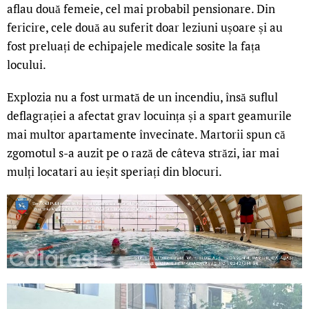
aflau două femeie, cel mai probabil pensionare. Din
fericire, cele două au suferit doar leziuni ușoare și au
fost preluați de echipajele medicale sosite la fața
locului.
Explozia nu a fost urmată de un incendiu, însă suflul
deflagrației a afectat grav locuința și a spart geamurile
mai multor apartamente învecinate. Martorii spun că
zgomotul s-a auzit pe o rază de câteva străzi, iar mai
mulți locatari au ieșit speriați din blocuri.