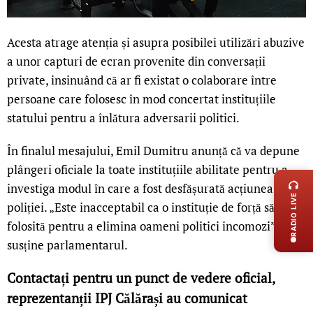
Acesta atrage atenția și asupra posibilei utilizări abuzive
a unor capturi de ecran provenite din conversații
private, insinuând că ar fi existat o colaborare între
persoane care folosesc în mod concertat instituțiile
statului pentru a înlătura adversarii politici.
În finalul mesajului, Emil Dumitru anunță că va depune
LIVE 
plângeri oficiale la toate instituțiile abilitate pentru a
investiga modul în care a fost desfășurată acțiunea
RADIO LIVE
poliției. „Este inacceptabil ca o instituție de forță să fie
folosită pentru a elimina oameni politici incomozi”,
susține parlamentarul.
Contactați pentru un punct de vedere oficial,
reprezentanții IPJ Călărași au comunicat