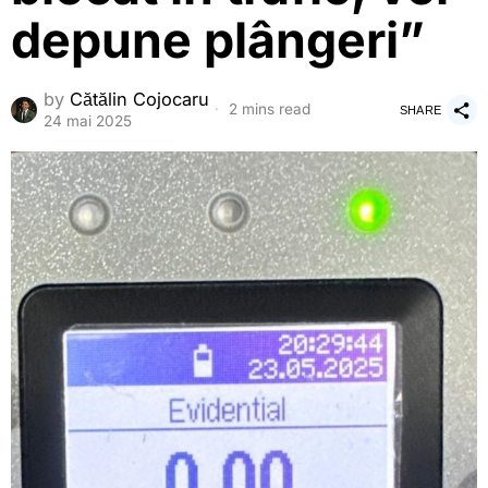
depune plângeri”
by
Cătălin Cojocaru
2 mins read
SHARE
24 mai 2025