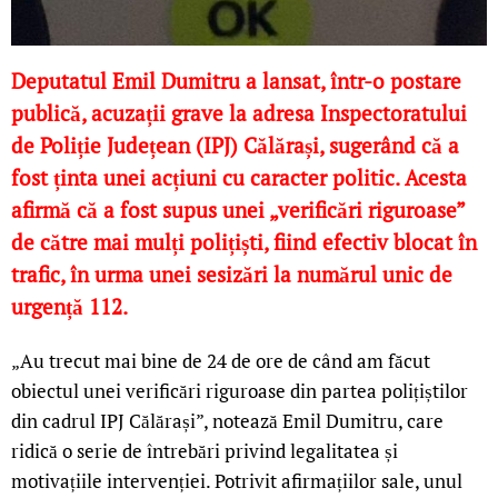
Deputatul Emil Dumitru a lansat, într-o postare
publică, acuzații grave la adresa Inspectoratului
de Poliție Județean (IPJ) Călărași, sugerând că a
fost ținta unei acțiuni cu caracter politic. Acesta
afirmă că a fost supus unei „verificări riguroase”
de către mai mulți polițiști, fiind efectiv blocat în
trafic, în urma unei sesizări la numărul unic de
urgență 112.
„Au trecut mai bine de 24 de ore de când am făcut
obiectul unei verificări riguroase din partea polițiștilor
din cadrul IPJ Călărași”, notează Emil Dumitru, care
ridică o serie de întrebări privind legalitatea și
motivațiile intervenției. Potrivit afirmațiilor sale, unul