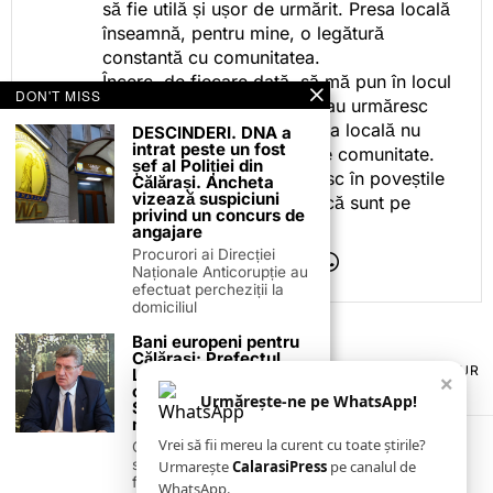
să fie utilă și ușor de urmărit. Presa locală
înseamnă, pentru mine, o legătură
constantă cu comunitatea.
Încerc, de fiecare dată, să mă pun în locul
DON'T MISS
celor care citesc, privesc sau urmăresc
ceea ce fac. Pentru că presa locală nu
DESCINDERI. DNA a
intrat peste un fost
este despre mine, ci despre comunitate.
șef al Poliției din
Iar dacă oamenii se regăsesc în poveștile
Călărași. Ancheta
vizează suspiciuni
pe care le spun, înseamnă că sunt pe
privind un concurs de
drumul bun.
angajare
Procurori ai Direcției
Naționale Anticorupție au
efectuat percheziții la
domiciliul
Bani europeni pentru
Călărași: Prefectul
TERMENI ȘI CONDIȚII
COOKIES
POLITICA DE ANULARE & RETUR
Laurențiu State anunță
×
PUBLICITATE ONLINE & TIPĂRITĂ
DESPRE NOI
CONTACT
colaborarea cu ADR
Urmărește-ne pe WhatsApp!
ZIARUL ANUNȚUL CĂLĂRĂȘEAN
Sud-Muntenia pentru
noi finanțări
Vrei să fii mereu la curent cu toate știrile?
Călărașul se pregătește
să intre pe harta
Urmarește
CalarasiPress
pe canalul de
finanțărilor europene, cu
WhatsApp.