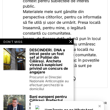
context pentru subiectele de interes
public.
Materialele mele sunt gândite din
perspectiva cititorilor, pentru ca informația
să fie utilă și ușor de urmărit. Presa locală
înseamnă, pentru mine, o legătură
constantă cu comunitatea.
Încerc, de fiecare dată, să mă pun în locul
DON'T MISS
celor care citesc, privesc sau urmăresc
ceea ce fac. Pentru că presa locală nu
DESCINDERI. DNA a
intrat peste un fost
este despre mine, ci despre comunitate.
șef al Poliției din
Iar dacă oamenii se regăsesc în poveștile
Călărași. Ancheta
vizează suspiciuni
pe care le spun, înseamnă că sunt pe
privind un concurs de
drumul bun.
angajare
Procurori ai Direcției
Naționale Anticorupție au
efectuat percheziții la
domiciliul
Bani europeni pentru
Călărași: Prefectul
TERMENI ȘI CONDIȚII
COOKIES
POLITICA DE ANULARE & RETUR
Laurențiu State anunță
×
PUBLICITATE ONLINE & TIPĂRITĂ
DESPRE NOI
CONTACT
colaborarea cu ADR
Urmărește-ne pe WhatsApp!