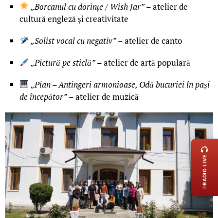
„Borcanul cu dorințe / Wish Jar”
– atelier de
cultură engleză și creativitate
„Solist vocal cu negativ”
– atelier de canto
„Pictură pe sticlă”
– atelier de artă populară
„Pian – Antingeri armonioase, Odă bucuriei în pași
de începător”
– atelier de muzică
LIVE 
RADIO LIVE