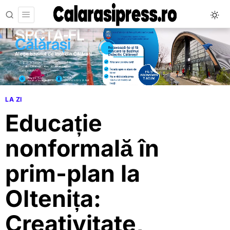
LA ZI
Educație
nonformală în
prim-plan la
Oltenița:
Creativitate,