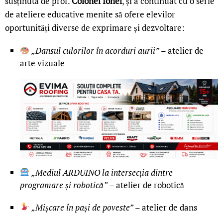
susținută de prof.
Colonel Ionel
, și a continuat cu o serie
de ateliere educative menite să ofere elevilor
oportunități diverse de exprimare și dezvoltare:
„Dansul culorilor în acorduri aurii”
– atelier de
arte vizuale
„Mediul ARDUINO la intersecția dintre
programare și robotică”
– atelier de robotică
„Mișcare în pași de poveste”
– atelier de dans