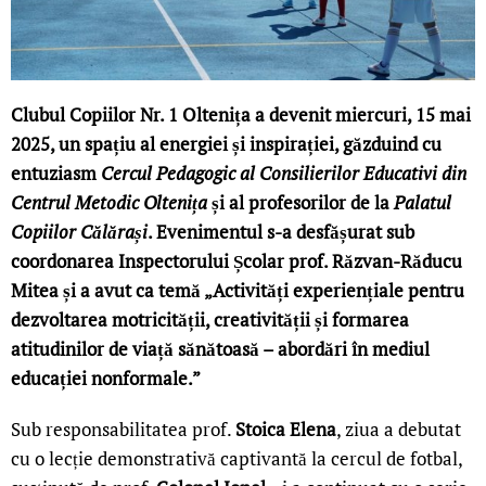
Clubul Copiilor Nr. 1 Oltenița a devenit miercuri, 15 mai
2025, un spațiu al energiei și inspirației, găzduind cu
entuziasm
Cercul Pedagogic al Consilierilor Educativi din
Centrul Metodic Oltenița
și al profesorilor de la
Palatul
Copiilor Călărași
. Evenimentul s-a desfășurat sub
coordonarea Inspectorului Școlar prof. Răzvan-Răducu
Mitea și a avut ca temă „Activități experiențiale pentru
dezvoltarea motricității, creativității și formarea
atitudinilor de viață sănătoasă – abordări în mediul
educației nonformale.”
Sub responsabilitatea prof.
Stoica Elena
, ziua a debutat
cu o lecție demonstrativă captivantă la cercul de fotbal,