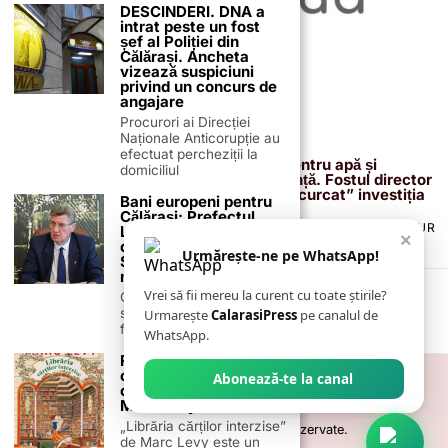
DESCINDERI. DNA a
intrat peste un fost
șef al Poliției din
Călărași. Ancheta
vizează suspiciuni
privind un concurs de
angajare
Procurori ai Direcției
Naționale Anticorupție au
13 februarie 2026
efectuat percheziții la
Proiectul de 400 de milioane de euro pentru apă și
domiciliul
canalizare, confirmat definitiv de instanță. Fostul director
reacționează după acuzațiile că ar fi „încurcat” investiția
Bani europeni pentru
Călărași: Prefectul
TERMENI ȘI CONDIȚII
COOKIES
POLITICA DE ANULARE & RETUR
Laurențiu State anunță
×
PUBLICITATE ONLINE & TIPĂRITĂ
DESPRE NOI
CONTACT
colaborarea cu ADR
Urmărește-ne pe WhatsApp!
ZIARUL ANUNȚUL CĂLĂRĂȘEAN
Sud-Muntenia pentru
noi finanțări
Vrei să fii mereu la curent cu toate știrile?
Călărașul se pregătește
să intre pe harta
Urmarește
CalarasiPress
pe canalul de
finanțărilor europene, cu
WhatsApp.
Recomandare de
carte -„Librăria
Abonează-te la canal
cărților interzise” – de
Marc Levy
„Librăria cărților interzise”
©
2026
- Toate drepturile sunt rezervate.
de Marc Levy este un