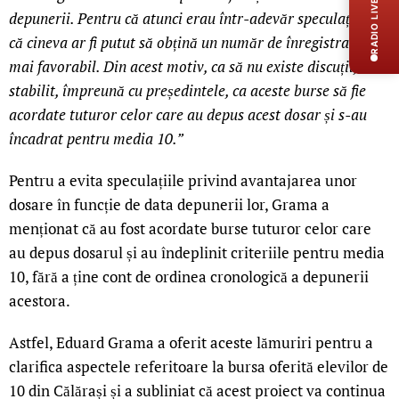
RADIO LIVE
depunerii. Pentru că atunci erau într-adevăr speculații cum
că cineva ar fi putut să obțină un număr de înregistrare
mai favorabil. Din acest motiv, ca să nu existe discuții, am
stabilit, împreună cu președintele, ca aceste burse să fie
acordate tuturor celor care au depus acest dosar și s-au
încadrat pentru media 10.”
Pentru a evita speculațiile privind avantajarea unor
dosare în funcție de data depunerii lor, Grama a
menționat că au fost acordate burse tuturor celor care
au depus dosarul și au îndeplinit criteriile pentru media
10, fără a ține cont de ordinea cronologică a depunerii
acestora.
Astfel, Eduard Grama a oferit aceste lămuriri pentru a
clarifica aspectele referitoare la bursa oferită elevilor de
10 din Călărași și a subliniat că acest proiect va continua