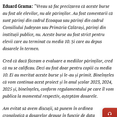
Eduard Grama:
“Vreau să fac precizarea că aceste burse
au fost ale elevilor, nu ale părinților. Au fost comentarii că
sunt părinți din cadrul Ecoaqua sau părinți din cadrul
Consiliului Județean sau Primăria Călărași, părinți din
instituții publice, nu. Aceste burse au fost strict pentru
elevii care au terminat cu media 10. Și care au depus
dosarele în termen.
Cred că dacă făceam o evaluare a mediilor părinților, cred
că nu se calificau. Deci au fost doar pentru copiii cu media
10. Ei au meritat aceste burse și le-au și primit. Bineînțeles
că vom continua acest proiect și în anul școlar 2023, 2024,
2025 și, bineînțeles, conform regulamentului pe care îl vom
publica la momentul respectiv, așteptăm dosarele.
LIVE 
Am evitat să avem discuții, să punem în ordinea
cronologică a dosarelor depuse în funcție de data