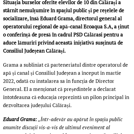
Situația burselor oferite elevilor de 10 din Călărași a
stârnit nemulțumire în spațiul public și pe rețelele de
socializare, însă Eduard Grama, directorul general al
operatorului regional de apă-canal Ecoaqua S.A, a ținut
o conferință de presă în cadrul PSD Călărasi pentru a
aduce lămuriri privind această inițiativă susținută de
Consiliul Județean Călărași.
Grama a subliniat că parteneriatul dintre operatorul de
apă și canal și Consiliul Județean a început în martie
2022, odată cu instalarea sa în funcția de Director
General. El a menționat că președintele a declarat
întotdeauna că educația reprezintă un pilon principal în
dezvoltarea județului Călărași.
Eduard Grama:
„Într-adevăr au apărut în spațiu public
anumite discuții vis-a-vis de ultimul eveniment al