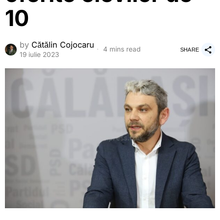
10
by
Cătălin Cojocaru
4 mins read
SHARE
19 iulie 2023