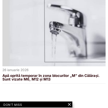
26 ianuarie 2026
Apă oprită temporar în zona blocurilor „M” din Călărași.
Sunt vizate M6, M12 și M13
DON'T MISS