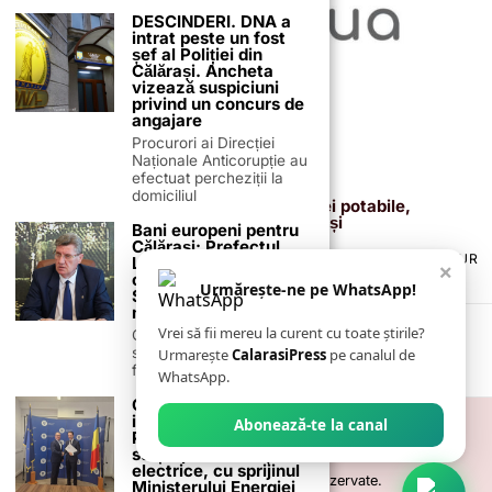
DESCINDERI. DNA a
intrat peste un fost
șef al Poliției din
Călărași. Ancheta
vizează suspiciuni
privind un concurs de
angajare
Procurori ai Direcției
Naționale Anticorupție au
efectuat percheziții la
19 ianuarie 2026
domiciliul
Avarie la rețeaua de apă: furnizarea apei potabile,
întreruptă temporar în municipiul Călărași
Bani europeni pentru
Călărași: Prefectul
TERMENI ȘI CONDIȚII
COOKIES
POLITICA DE ANULARE & RETUR
Laurențiu State anunță
×
PUBLICITATE ONLINE & TIPĂRITĂ
DESPRE NOI
CONTACT
colaborarea cu ADR
Urmărește-ne pe WhatsApp!
Sud-Muntenia pentru
ZIARUL ANUNȚUL CĂLĂRĂȘEAN
noi finanțări
Vrei să fii mereu la curent cu toate știrile?
Călărașul se pregătește
să intre pe harta
Urmarește
CalarasiPress
pe canalul de
finanțărilor europene, cu
WhatsApp.
Comuna Roseți
investește în viitor:
Abonează-te la canal
Panouri fotovoltaice și
stație pentru mașini
electrice, cu sprijinul
©
2026
- Toate drepturile sunt rezervate.
Ministerului Energiei