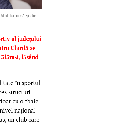
tat lumii că și din
tiv al județului
tru Chirilă se
ălărași, lăsând
itate în sportul
es structuri
doar cu o foaie
 nivel național
as, un club care