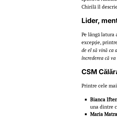
Chirilă îl descri
Lider, ment
Pe lângă latura 
excepție, printr
de el să vină ca 
încrederea că va
CSM Călăra
Printre cele mai
Bianca Iften
una dintre c
Maria Matr