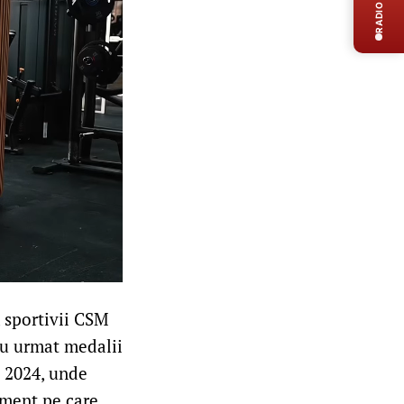
RADIO LIVE
, sportivii CSM
 au urmat medalii
s 2024, unde
oment pe care