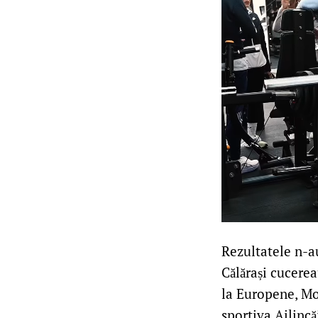
Rezultatele n-au
Călărași cucerea
la Europene, Mo
sportiva Ailinc