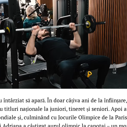
 întârziat să apară. În doar câțiva ani de la înființare
u titluri naționale la juniori, tineret și seniori. Apoi
ndiale și, culminând cu Jocurile Olimpice de la Pari
ăi Adriana a câștigat aurul olimpic la canotaj – un m