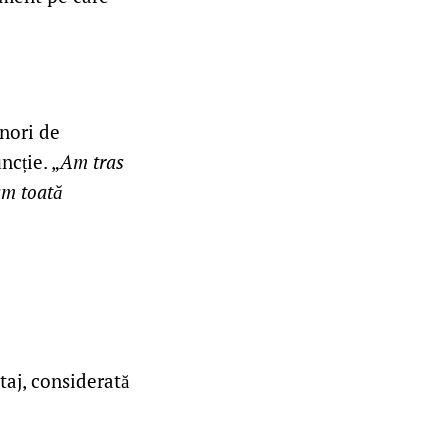
enori de
ncție. „
Am tras
 am toată
aj, considerată