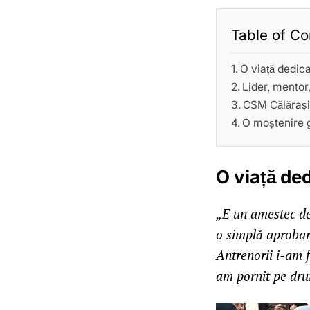
Table of Co
O viață dedic
Lider, mentor
CSM Călărași
O moștenire 
O viață de
„E un amestec de 
o simplă aprobare
Antrenorii i-am f
am pornit pe dr