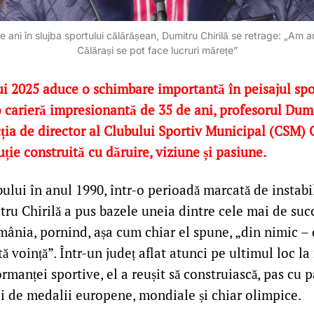
ani în slujba sportului călărășean, Dumitru Chirilă se retrage: „Am ară
Călărași se pot face lucruri mărețe”
i 2025 aduce o schimbare importantă în peisajul spor
o carieră impresionantă de 35 de ani, profesorul Dumi
ția de director al Clubului Sportiv Municipal (CSM) C
uție construită cu dăruire, viziune și pasiune.
ului în anul 1990, într-o perioadă marcată de instabil
ru Chirilă a pus bazele uneia dintre cele mai de succ
mânia, pornind, așa cum chiar el spune, „din nimic – 
tă voință”. Într-un județ aflat atunci pe ultimul loc la
ormanței sportive, el a reușit să construiască, pas cu p
ci de medalii europene, mondiale și chiar olimpice.