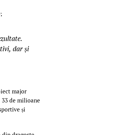
;
zultate.
ivi, dar și
oiect major
e 33 de milioane
portive și
-o din dragoste