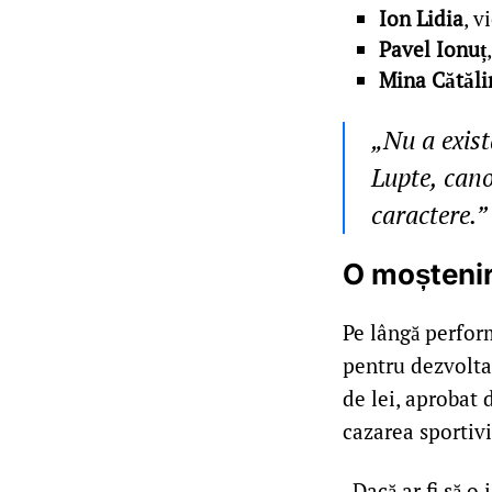
Ion Lidia
, 
Pavel Ionuț
Mina Cătăli
„Nu a exist
Lupte, cano
caractere.”
O moștenir
Pe lângă perform
pentru dezvoltar
de lei, aprobat
cazarea sportivi
„Dacă ar fi să o