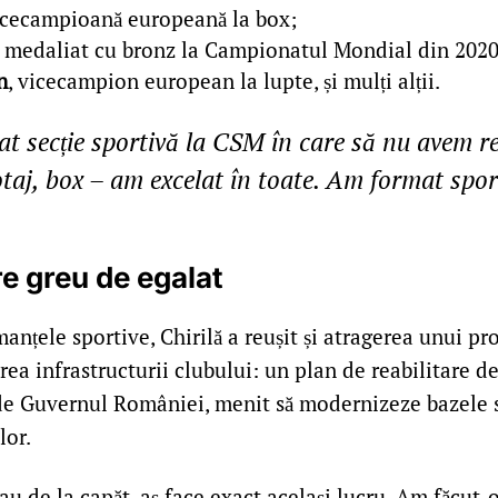
vicecampioană europeană la box;
, medaliat cu bronz la Campionatul Mondial din 2020
n
, vicecampion european la lupte, și mulți alții.
at secție sportivă la CSM în care să nu avem re
taj, box – am excelat în toate. Am format sport
e greu de egalat
anțele sportive, Chirilă a reușit și atragerea unui pr
ea infrastructurii clubului: un plan de reabilitare d
 de Guvernul României, menit să modernizeze bazele s
lor.
 iau de la capăt, aș face exact același lucru. Am făcut