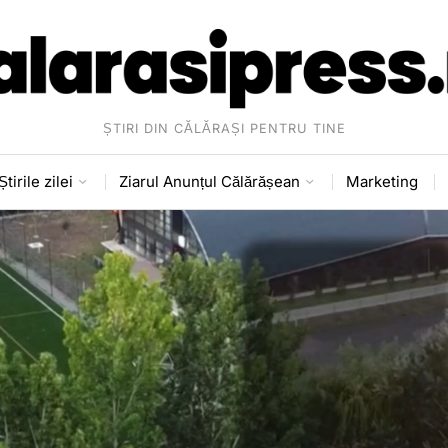
ȘTIRI DIN CĂLĂRAȘI PENTRU TINE
Știrile zilei
Ziarul Anunțul Călărășean
Marketing