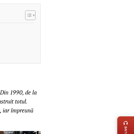
. Din 1990, de la
truit totul.
t, iar împreună
LIVE 