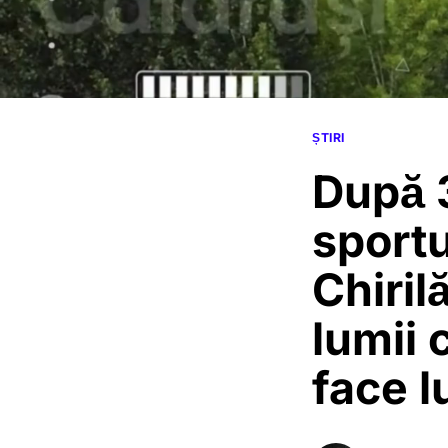
ȘTIRI
După 3
sportu
Chiril
lumii 
face l