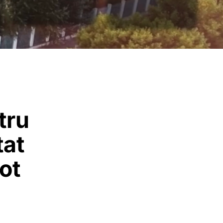
tru
tat
pot