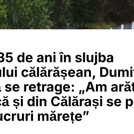
5 de ani în slujba
lui călărășean, Dumi
ă se retrage: „Am ară
că și din Călărași se 
ucruri mărețe”