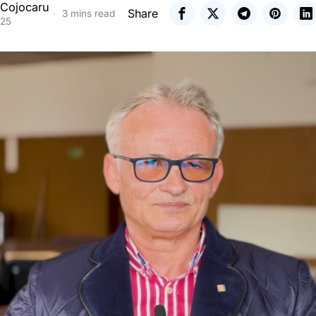
 Cojocaru
Share
3 mins read
025