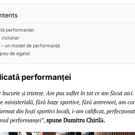
ntents
ată performanței
, vizionar
 – un model de performanță
greu de egalat
dicată performanței
bucurie și tristețe. Am pus suflet în tot ce am făcut aici
 ministerială, fără baze sportive, fără antrenori, am cons
ormat din foști sportivi locali, i-am calificat, perfecționa
umul performanței”
,
spune Dumitru Chirilă.