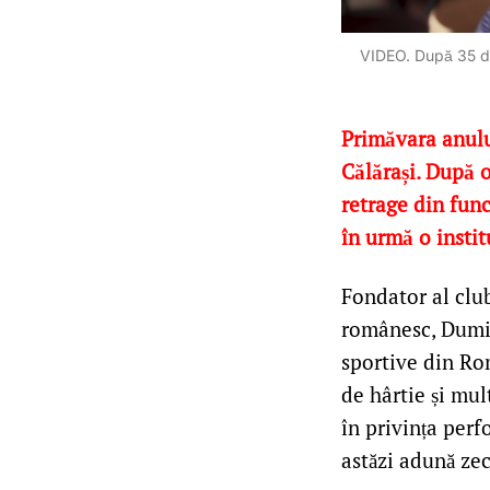
VIDEO. După 35 de 
Primăvara anulu
Călărași. După 
retrage din func
în urmă o instit
Fondator al club
românesc, Dumit
sportive din Ro
de hârtie și mul
în privința perf
astăzi adună ze