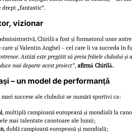
e drept „fantastic”.
or, vizionar
administrativă, Chirilă a fost și formatorul unor antr
e care și Valentin Anghel – cel care îi va succeda în fu
antrenor. Astăzi este pregătit să preia frâiele clubului și
 duce mai departe acest proiect”
,
afirmă Chirilă.
și – un model de performanță
 mari succese ale clubului se numără sportivi ca:
i
, multiplă campioană europeană și mondială la canot
ele mai talentate canotoare ale lumii;
an
, dublă campioană europeană și mondială;