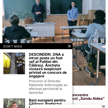
DON'T MISS
DESCINDERI. DNA a
intrat peste un fost
șef al Poliției din
Călărași. Ancheta
vizează suspiciuni
privind un concurs de
angajare
Procurori ai Direcției
Naționale Anticorupție au
efectuat percheziții la
4 februarie 2026
domiciliul
„Violența nu este cool!” – activitate de prevenire
desfășurată de jandarmi la Colegiul Agricol „Sandu Aldea”
Bani europeni pentru
Călărași: Prefectul
TERMENI ȘI CONDIȚII
COOKIES
POLITICA DE ANULARE & RETUR
Laurențiu State anunță