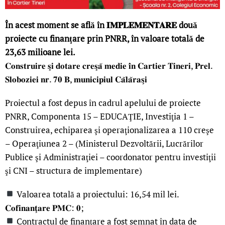
În acest moment se află în 𝐈𝐌𝐏𝐋𝐄𝐌𝐄𝐍𝐓𝐀𝐑𝐄 două
proiecte cu finanţare prin PNRR, în valoare totală de
23,63 milioane lei.
𝐂𝐨𝐧𝐬𝐭𝐫𝐮𝐢𝐫𝐞 𝐬̧𝐢 𝐝𝐨𝐭𝐚𝐫𝐞 𝐜𝐫𝐞𝐬̧𝐚̆ 𝐦𝐞𝐝𝐢𝐞 𝐢̂𝐧 𝐂𝐚𝐫𝐭𝐢𝐞𝐫 𝐓𝐢𝐧𝐞𝐫𝐢, 𝐏𝐫𝐞𝐥.
𝐒𝐥𝐨𝐛𝐨𝐳𝐢𝐞𝐢 𝐧𝐫. 𝟕𝟎 𝐁, 𝐦𝐮𝐧𝐢𝐜𝐢𝐩𝐢𝐮𝐥 𝐂𝐚̆𝐥𝐚̆𝐫𝐚𝐬̧𝐢
Proiectul a fost depus în cadrul apelului de proiecte
PNRR, Componenta 15 – EDUCAŢIE, Investiţia 1 –
Construirea, echiparea şi operaţionalizarea a 110 creşe
– Operaţiunea 2 – (Ministerul Dezvoltării, Lucrărilor
Publice şi Administraţiei – coordonator pentru investiţii
şi CNI – structura de implementare)
Valoarea totală a proiectului: 16,54 mil lei.
𝐂𝐨𝐟𝐢𝐧𝐚𝐧𝐭̧𝐚𝐫𝐞 𝐏𝐌𝐂: 𝟎;
Contractul de finanţare a fost semnat în data de