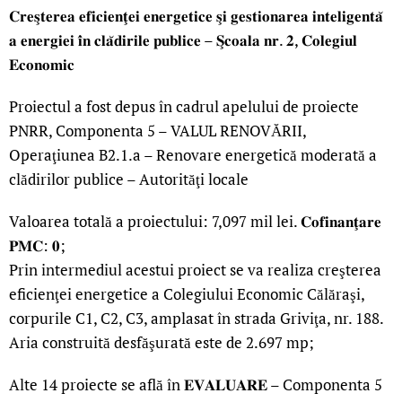
𝐂𝐫𝐞𝐬̧𝐭𝐞𝐫𝐞𝐚 𝐞𝐟𝐢𝐜𝐢𝐞𝐧𝐭̧𝐞𝐢 𝐞𝐧𝐞𝐫𝐠𝐞𝐭𝐢𝐜𝐞 𝐬̧𝐢 𝐠𝐞𝐬𝐭𝐢𝐨𝐧𝐚𝐫𝐞𝐚 𝐢𝐧𝐭𝐞𝐥𝐢𝐠𝐞𝐧𝐭𝐚̆
𝐚 𝐞𝐧𝐞𝐫𝐠𝐢𝐞𝐢 𝐢̂𝐧 𝐜𝐥𝐚̆𝐝𝐢𝐫𝐢𝐥𝐞 𝐩𝐮𝐛𝐥𝐢𝐜𝐞 – 𝐒̧𝐜𝐨𝐚𝐥𝐚 𝐧𝐫. 𝟐, 𝐂𝐨𝐥𝐞𝐠𝐢𝐮𝐥
𝐄𝐜𝐨𝐧𝐨𝐦𝐢𝐜
Proiectul a fost depus în cadrul apelului de proiecte
PNRR, Componenta 5 – VALUL RENOVĂRII,
Operaţiunea B2.1.a – Renovare energetică moderată a
clădirilor publice – Autorităţi locale
Valoarea totală a proiectului: 7,097 mil lei. 𝐂𝐨𝐟𝐢𝐧𝐚𝐧𝐭̧𝐚𝐫𝐞
𝐏𝐌𝐂: 𝟎;
Prin intermediul acestui proiect se va realiza creşterea
eficienţei energetice a Colegiului Economic Călăraşi,
corpurile C1, C2, C3, amplasat în strada Griviţa, nr. 188.
Aria construită desfăşurată este de 2.697 mp;
Alte 14 proiecte se află în 𝐄𝐕𝐀𝐋𝐔𝐀𝐑𝐄 – Componenta 5