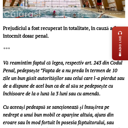
LIVE 
Prejudiciul a fost recuperat în totalitate, în cauză a fost
întocmit dosar penal.
RADIO LIVE
***
Vă reamintim faptul că legea, respectiv art. 243 din Codul
Penal, pedepsește ”Fapta de a nu preda în termen de 10
zile un bun găsit autorităților sau celui care l-a pierdut sau
de a dispune de acel bun ca de al său se pedepsește cu
închisoare de la o lună la 3 luni sau cu amendă.
Cu aceeași pedeapsă se sancționează și însușirea pe
nedrept a unui bun mobil ce aparține altuia, ajuns din
eroare sau în mod fortuit în posesia făptuitorului, sau