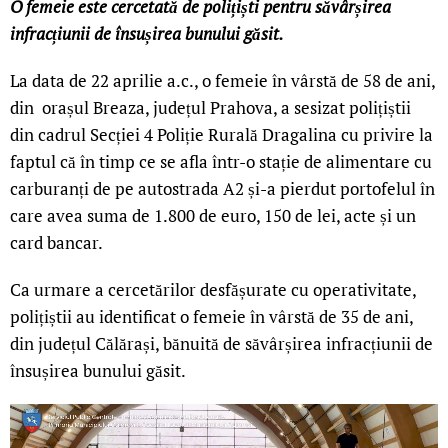
O femeie este cercetată de polițiști pentru săvârșirea
infracțiunii de însușirea bunului găsit.
La data de 22 aprilie a.c., o femeie în vârstă de 58 de ani,
din orașul Breaza, județul Prahova, a sesizat polițiștii
din cadrul Secției 4 Poliție Rurală Dragalina cu privire la
faptul că în timp ce se afla într-o stație de alimentare cu
carburanți de pe autostrada A2 și-a pierdut portofelul în
care avea suma de 1.800 de euro, 150 de lei, acte și un
card bancar.
Ca urmare a cercetărilor desfășurate cu operativitate,
polițiștii au identificat o femeie în vârstă de 35 de ani,
din județul Călărași, bănuită de săvârșirea infracțiunii de
însușirea bunului găsit.