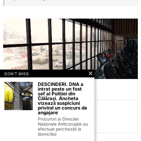
DON'T MISS
DESCINDERI. DNA a
intrat peste un fost
șef al Poliției din
Călărași. Ancheta
vizează suspiciuni
privind un concurs de
C.C
angajare
Procurori ai Direcției
Naționale Anticorupție au
efectuat percheziții la
domiciliul