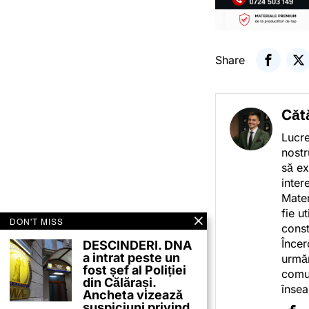
Share
Căt
Lucre
nostr
să ex
inter
Mater
fie u
DON'T MISS
const
Încer
DESCINDERI. DNA
a intrat peste un
urmăr
fost șef al Poliției
comun
din Călărași.
însea
Ancheta vizează
suspiciuni privind