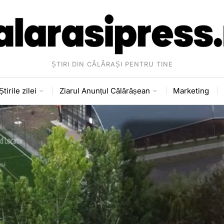
ȘTIRI DIN CĂLĂRAȘI PENTRU TINE
Știrile zilei
Ziarul Anunțul Călărășean
Marketing