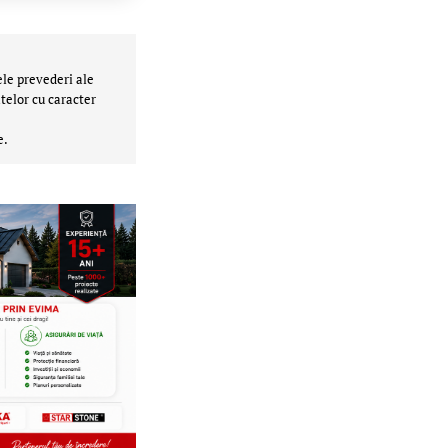
ele prevederi ale
telor cu caracter
e.