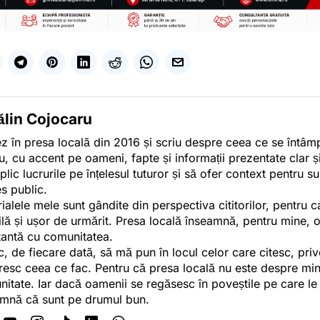
ălin Cojocaru
z în presa locală din 2016 și scriu despre ceea ce se întâmpl
u, cu accent pe oameni, fapte și informații prezentate clar ș
plic lucrurile pe înțelesul tuturor și să ofer context pentru s
es public.
ialele mele sunt gândite din perspectiva cititorilor, pentru c
tilă și ușor de urmărit. Presa locală înseamnă, pentru mine, 
antă cu comunitatea.
c, de fiecare dată, să mă pun în locul celor care citesc, pri
esc ceea ce fac. Pentru că presa locală nu este despre min
itate. Iar dacă oamenii se regăsesc în poveștile pe care le
mnă că sunt pe drumul bun.