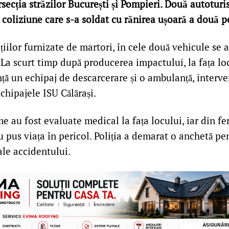
ersecția străzilor București și Pompieri. Două autotur
 coliziune care s-a soldat cu rănirea ușoară a două 
țiilor furnizate de martori, în cele două vehicule se a
La scurt timp după producerea impactului, la fața lo
ță un echipaj de descarcerare și o ambulanță, interven
chipajele ISU Călărași.
e au fost evaluate medical la fața locului, iar din feri
u pus viața în pericol. Poliția a demarat o anchetă pen
ale accidentului.