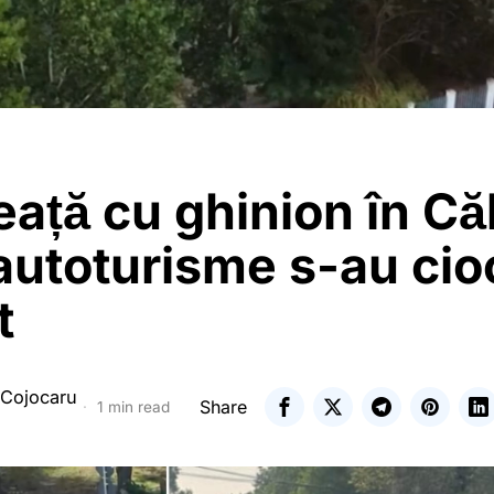
ață cu ghinion în Căl
utoturisme s-au cio
t
 Cojocaru
Share
1 min read