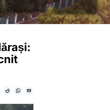
ărași:
cnit