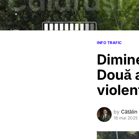
INFO TRAFIC
Dimine
Două a
violen
by
Cătălin
16 mai 2025