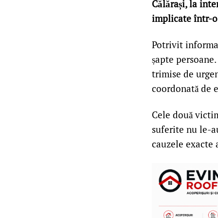
Călărași, la int
implicate într-o
Potrivit informa
șapte persoane. 
trimise de urgen
coordonată de e
Cele două victim
suferite nu le-a
cauzele exacte 