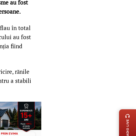
isme au fost
persoane.
flau în total
cului au fost
ția fiind
cire, rănile
tru a stabili
LIVE 
RADIO LIVE