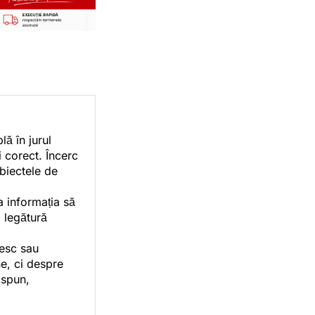
ă în jurul
i corect. Încerc
ubiectele de
a informația să
o legătură
vesc sau
e, ci despre
 spun,