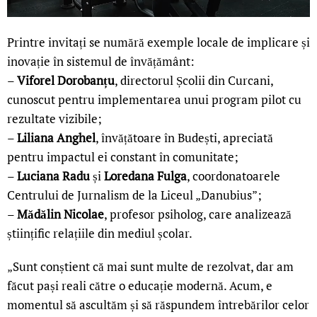
Printre invitați se numără exemple locale de implicare și
inovație în sistemul de învățământ:
–
Viforel Dorobanțu
, directorul Școlii din Curcani,
cunoscut pentru implementarea unui program pilot cu
rezultate vizibile;
–
Liliana Anghel
, învățătoare în Budești, apreciată
pentru impactul ei constant în comunitate;
–
Luciana Radu
și
Loredana Fulga
, coordonatoarele
Centrului de Jurnalism de la Liceul „Danubius”;
–
Mădălin Nicolae
, profesor psiholog, care analizează
științific relațiile din mediul școlar.
„Sunt conștient că mai sunt multe de rezolvat, dar am
făcut pași reali către o educație modernă. Acum, e
momentul să ascultăm și să răspundem întrebărilor celor