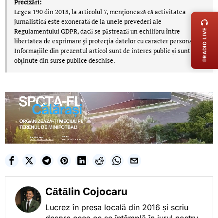
Precizări:
LIVE 
Legea 190 din 2018, la articolul 7, menţionează că activitatea
jurnalistică este exonerată de la unele prevederi ale
Regulamentului GDPR, dacă se păstrează un echilibru între
RADIO LIVE
libertatea de exprimare şi protecţia datelor cu caracter personal.
Informațiile din prezentul articol sunt de interes public și sunt
obținute din surse publice deschise.
Cătălin Cojocaru
Lucrez în presa locală din 2016 și scriu
despre ceea ce se întâmplă în jurul nostru,