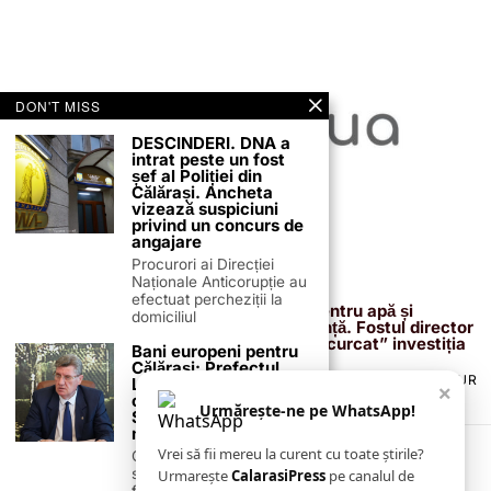
DON'T MISS
DESCINDERI. DNA a
intrat peste un fost
șef al Poliției din
Călărași. Ancheta
vizează suspiciuni
privind un concurs de
angajare
Procurori ai Direcției
Naționale Anticorupție au
13 februarie 2026
efectuat percheziții la
Proiectul de 400 de milioane de euro pentru apă și
domiciliul
canalizare, confirmat definitiv de instanță. Fostul director
reacționează după acuzațiile că ar fi „încurcat” investiția
Bani europeni pentru
Călărași: Prefectul
TERMENI ȘI CONDIȚII
COOKIES
POLITICA DE ANULARE & RETUR
Laurențiu State anunță
×
PUBLICITATE ONLINE & TIPĂRITĂ
DESPRE NOI
CONTACT
colaborarea cu ADR
Urmărește-ne pe WhatsApp!
Sud-Muntenia pentru
ZIARUL ANUNȚUL CĂLĂRĂȘEAN
noi finanțări
Vrei să fii mereu la curent cu toate știrile?
Călărașul se pregătește
să intre pe harta
Urmarește
CalarasiPress
pe canalul de