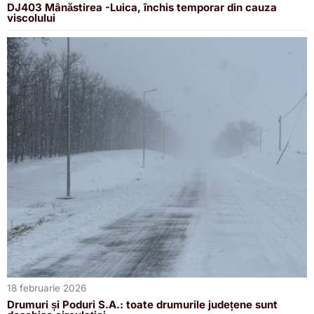
DJ403 Mânăstirea -Luica, închis temporar din cauza
viscolului
18 februarie 2026
Drumuri și Poduri S.A.: toate drumurile județene sunt