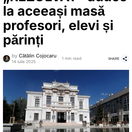
la aceeași masă
profesori, elevi și
părinți
by
Cătălin Cojocaru
1 min read
SHARE
14 iulie 2025