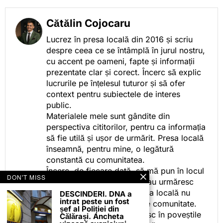
Cătălin Cojocaru
Lucrez în presa locală din 2016 și scriu
despre ceea ce se întâmplă în jurul nostru,
cu accent pe oameni, fapte și informații
prezentate clar și corect. Încerc să explic
lucrurile pe înțelesul tuturor și să ofer
context pentru subiectele de interes
public.
Materialele mele sunt gândite din
perspectiva cititorilor, pentru ca informația
să fie utilă și ușor de urmărit. Presa locală
înseamnă, pentru mine, o legătură
constantă cu comunitatea.
Încerc, de fiecare dată, să mă pun în locul
DON'T MISS
celor care citesc, privesc sau urmăresc
ceea ce fac. Pentru că presa locală nu
DESCINDERI. DNA a
intrat peste un fost
este despre mine, ci despre comunitate.
șef al Poliției din
Iar dacă oamenii se regăsesc în poveștile
Călărași. Ancheta