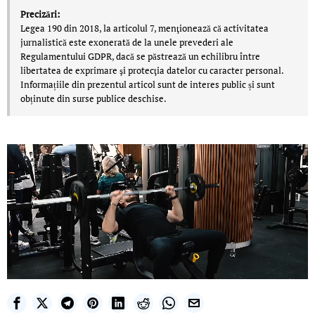
Precizări:
Legea 190 din 2018, la articolul 7, menţionează că activitatea
jurnalistică este exonerată de la unele prevederi ale
Regulamentului GDPR, dacă se păstrează un echilibru între
libertatea de exprimare şi protecţia datelor cu caracter personal.
Informațiile din prezentul articol sunt de interes public și sunt
obținute din surse publice deschise.