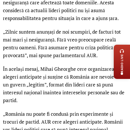
nesiguranță care afectează toate domeniile. Acesta
consideră că actualii lideri politici nu își asumă
responsabilitatea pentru situația în care a ajuns țara.
„Zilnic suntem anunțați de noi scumpiri, de facturi tot
mai mari și nesiguranță. Fără vreo preocupare reală
LIVE 
pentru oameni. Fără asumare pentru criza politică
provocată”, mai spune parlamentarul AUR.
RADIO LIVE
În același mesaj, Mihai Gheorghe cere organizarea de
alegeri anticipate și susține că România are nevoie de
un guvern „legitim”, format din lideri care să pună
interesul național înaintea intereselor personale sau de
partid.
„România nu poate fi condusă prin experimente și
trocuri de partid. AUR cere alegeri anticipate. Românii
vor lideri politici care să pună interesul național