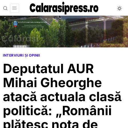
INTERVIURI ȘI OPINII
Deputatul AUR
Mihai Gheorghe
atacă actuala clasă
politică: „Românii
plătesc nota de