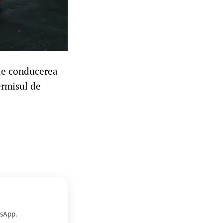
i de conducerea
ermisul de
.
sApp.