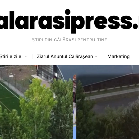
ȘTIRI DIN CĂLĂRAȘI PENTRU TINE
Știrile zilei
Ziarul Anunțul Călărășean
Marketing