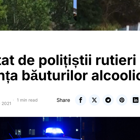
at de polițiștii rutier
nța băuturilor alcooli
Share
1 min read
e 2021