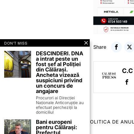
DON'T MISS
Share
DESCINDERI. DNA
a intrat peste un
fost șef al Poliției
din Călărași.
C.C
Ancheta vizează
suspiciuni privind
un concurs de
angajare
Procurori ai Direcției
Naționale Anticorupție au
efectuat percheziții la
domiciliul
Bani europeni
TERMENI ȘI CONDIȚII
COOKIES
POLITICA DE ANU
pentru Călărași:
Prefectul