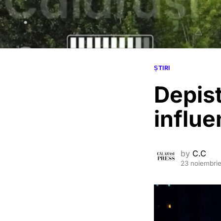
ȘTIRI
Depist
influe
by
C.C
23 noiembri