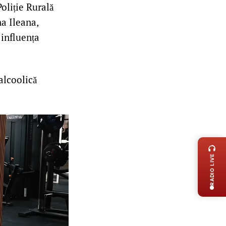
Poliție Rurală
a Ileana,
 influența
alcoolică
LIVE 
RADIO LIVE