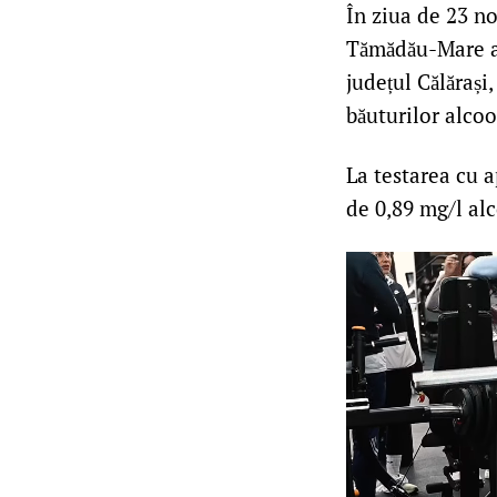
În ziua de 23 noi
Tămădău-Mare au
județul Călărași
băuturilor alcoo
La testarea cu a
de 0,89 mg/l alc