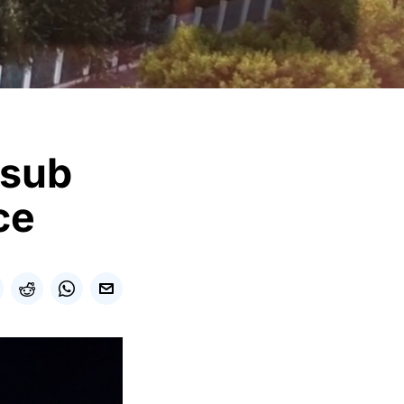
i sub
ce