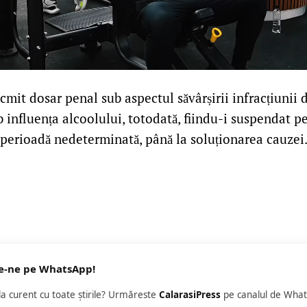
tocmit dosar penal sub aspectul săvârșirii infracțiuni
 influența alcoolului, totodată, fiindu-i suspendat p
perioadă nedeterminată, până la soluționarea cauzei
e-ne pe WhatsApp!
 la curent cu toate știrile? Urmăreste
CalarasiPress
pe canalul de What