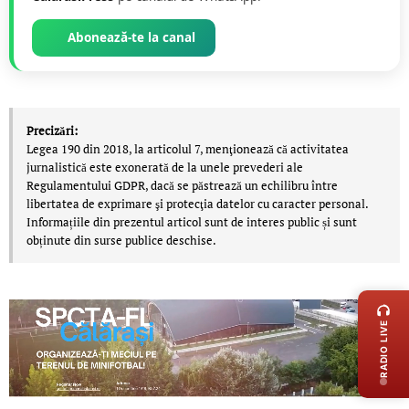
Abonează-te la canal
Precizări:
Legea 190 din 2018, la articolul 7, menţionează că activitatea
jurnalistică este exonerată de la unele prevederi ale
Regulamentului GDPR, dacă se păstrează un echilibru între
libertatea de exprimare şi protecţia datelor cu caracter personal.
Informațiile din prezentul articol sunt de interes public și sunt
obținute din surse publice deschise.
LIVE 
RADIO LIVE