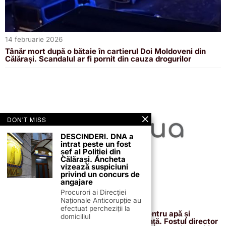
14 februarie 2026
Tânăr mort după o bătaie în cartierul Doi Moldoveni din
Călărași. Scandalul ar fi pornit din cauza drogurilor
DON'T MISS
DESCINDERI. DNA a
intrat peste un fost
șef al Poliției din
Călărași. Ancheta
vizează suspiciuni
privind un concurs de
angajare
Procurori ai Direcției
Naționale Anticorupție au
13 februarie 2026
efectuat percheziții la
Proiectul de 400 de milioane de euro pentru apă și
domiciliul
canalizare, confirmat definitiv de instanță. Fostul director