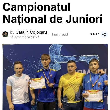
Campionatul
Național de Juniori
by
Cătălin Cojocaru
1 min read
SHARE
14 octombrie 2024