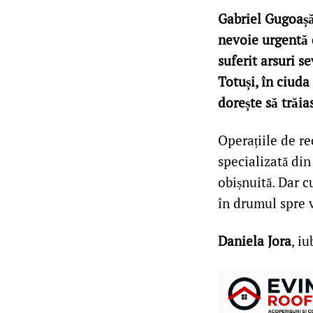
Gabriel Gugoașă,
nevoie urgentă 
suferit arsuri s
Totuși, în ciuda 
dorește să trăia
Operațiile de rec
specializată din
obișnuită. Dar c
în drumul spre 
Daniela Jora
, i