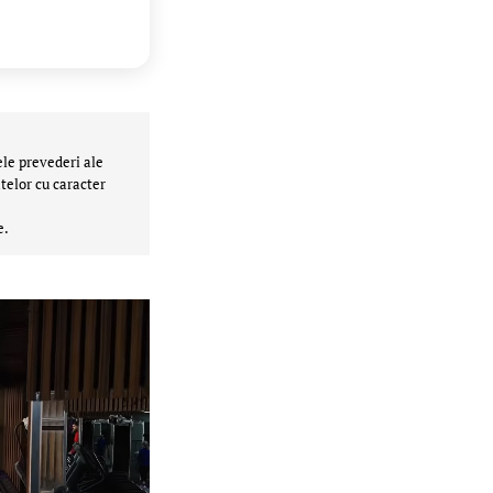
ele prevederi ale
telor cu caracter
e.