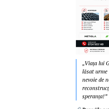
„Viața lui 
lăsat urme 
nevoie de n
reconstrucț
speranța!”