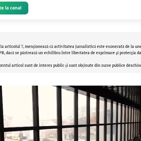
e la canal
la articolul 7, menţionează că activitatea jurnalistică este exonerată de la un
 dacă se păstrează un echilibru între libertatea de exprimare şi protecţia da
zentul articol sunt de interes public și sunt obținute din surse publice deschis