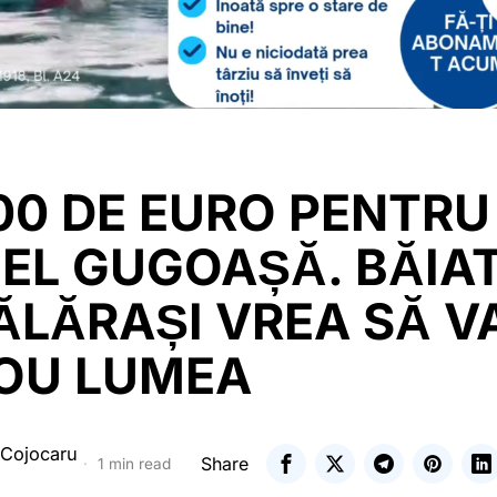
00 DE EURO PENTRU
EL GUGOAȘĂ. BĂIA
ĂLĂRAȘI VREA SĂ V
NOU LUMEA
 Cojocaru
Share
1 min read