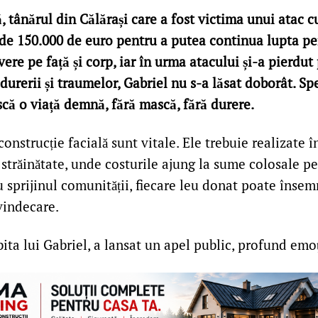
 tânărul din Călărași care a fost victima unui atac cu
de 150.000 de euro pentru a putea continua lupta pen
evere pe față și corp, iar în urma atacului și-a pierdut
durerii și traumelor, Gabriel nu s-a lăsat doborât. Sper
scă o viață demnă, fără mască, fără durere.
onstrucție facială sunt vitale. Ele trebuie realizate în
 străinătate, unde costurile ajung la sume colosale p
u sprijinul comunității, fiecare leu donat poate înse
vindecare.
ubita lui Gabriel, a lansat un apel public, profund emo