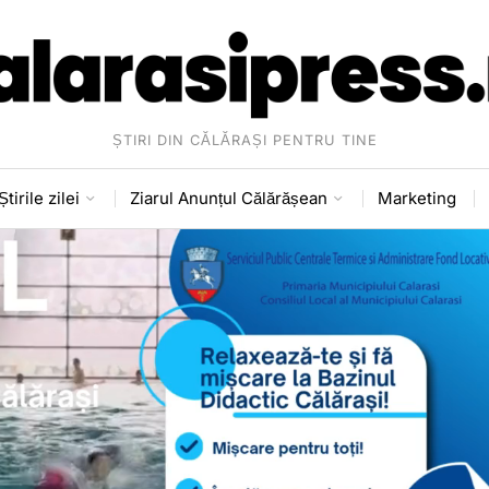
ȘTIRI DIN CĂLĂRAȘI PENTRU TINE
Știrile zilei
Ziarul Anunțul Călărășean
Marketing