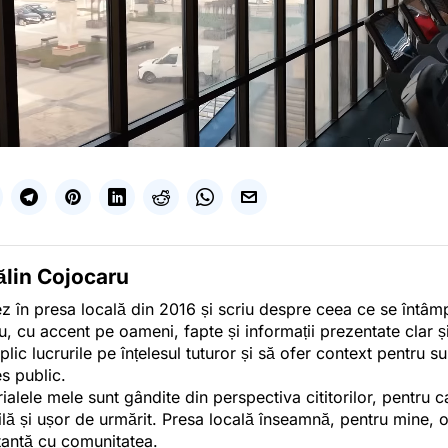
ălin Cojocaru
z în presa locală din 2016 și scriu despre ceea ce se întâmpl
u, cu accent pe oameni, fapte și informații prezentate clar ș
plic lucrurile pe înțelesul tuturor și să ofer context pentru s
es public.
ialele mele sunt gândite din perspectiva cititorilor, pentru c
tilă și ușor de urmărit. Presa locală înseamnă, pentru mine, 
antă cu comunitatea.