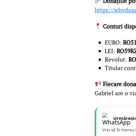
Donațiile pot
https://whydona
Conturi dispo
EURO:
RO51
LEI:
RO59RZ
Revolut:
RO
Titular con
Fiecare donaț
Gabriel are o vi
Urmăreșt
Vrei să fii mereu