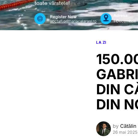
LA ZI
150.0
GABRI
DIN C
DIN 
by
Cătălin
26 mai 2025