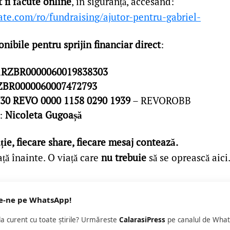
 fi făcute online
, în siguranță, accesând:
te.com/ro/fundraising/ajutor-pentru-gabriel-
nibile pentru sprijin financiar direct
:
RZBR0000060019838303
BR0000060007472793
30 REVO 0000 1158 0290 1939
– REVOROBB
t:
Nicoleta Gugoașă
ie, fiecare share, fiecare mesaj contează.
ață înainte. O viață care
nu trebuie
să se oprească aici
e-ne pe WhatsApp!
 la curent cu toate știrile? Urmăreste
CalarasiPress
pe canalul de What