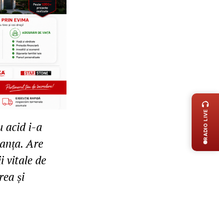
LIVE 
RADIO LIVE
 acid i-a
ranța. Are
 vitale de
rea și