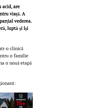
 acid, are
tru viață. A
 parțial vederea.
ă, luptă și își
tr-o clinică
entru o familie
mna o nouă etapă
ționant: