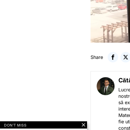
Share
Căt
Lucre
nostr
să ex
inter
Mater
fie u
DON'T MISS
const