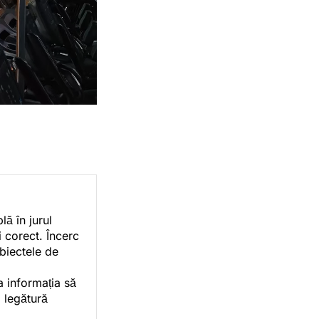
ă în jurul
i corect. Încerc
ubiectele de
a informația să
o legătură