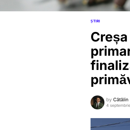
ȘTIRI
Creșa 
primar
finali
primăv
by
Cătălin
4 septembri