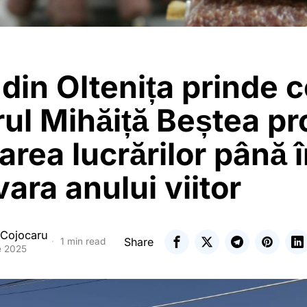
din Oltenița prinde c
ul Mihăiță Beștea pr
zarea lucrărilor până 
ara anului viitor
 Cojocaru
Share
1 min read
e 2025