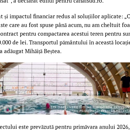
tasat”, a declarat edilul pentru canalsud.ro.
at și impactul financiar redus al soluțiilor aplicate: „
iste care au fost spuse până acum, nu am cheltuit foa
ontract pentru compactarea acestui teren pentru s
000 de lei. Transportul pământului în această locați
 a adăugat Mihăiță Beștea.
ectului este prevăzută pentru primăvara anului 2026, 