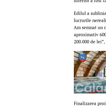
ulterior a fost 
Edilul a sublini
lucrurile nereal
Am semnat un c
aproximativ 600.
200.000 de lei”,
Finalizarea proi