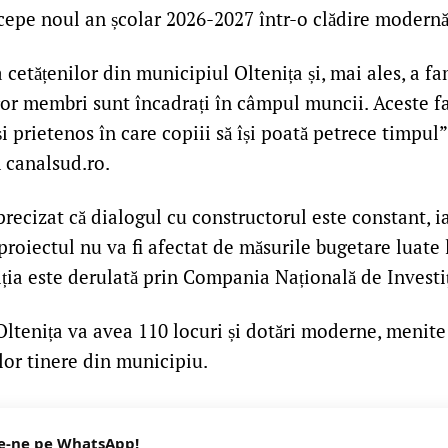
ncepe noul an școlar 2026-2027 într-o clădire modernă
 cetățenilor din municipiul Oltenița și, mai ales, a fa
ăror membri sunt încadrați în câmpul muncii. Aceste f
și prietenos în care copiii să își poată petrece timpul
 canalsud.ro.
recizat că dialogul cu constructorul este constant, ia
 proiectul nu va fi afectat de măsurile bugetare luate 
iția este derulată prin Compania Națională de Investiț
Oltenița va avea 110 locuri și dotări moderne, menite
lor tinere din municipiu.
e-ne pe WhatsApp!