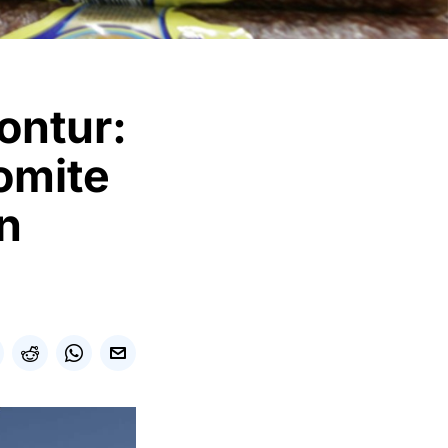
ontur:
omite
în