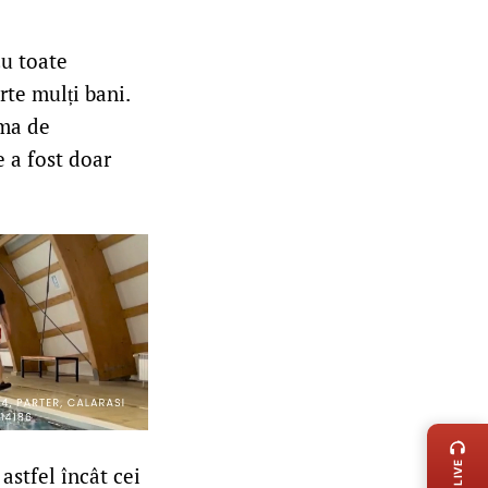
Cu toate
rte mulți bani.
uma de
e a fost doar
LIVE 
astfel încât cei