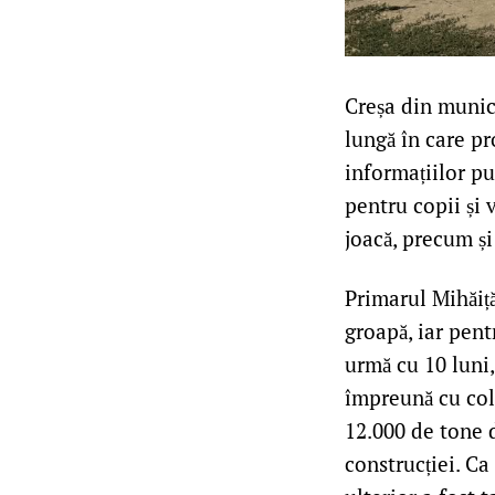
Creșa din munici
lungă în care p
informațiilor pu
pentru copii și 
joacă, precum și
Primarul Mihăiț
groapă, iar pen
urmă cu 10 luni,
împreună cu col
12.000 de tone 
construcției. Ca