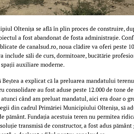
piul Oltenița se află în plin proces de construire, d
roiectul a fost abandonat de fosta administrație. Con
blicate de canalsud.ro, noua clădire va oferi peste 1
va include săli de curs, dormitoare, bucătărie profesio
 spații auxiliare moderne.
ă Beștea a explicat că la preluarea mandatului terenu
tru consolidare au fost aduse peste 12.000 de tone de
 atunci când am preluat mandatul, aici era doar o gr
egii din cadrul Primăriei Municipiului Oltenița, să 
de pământ. Fundația acestuia teren nu permitea ridic
 soluție transmisă de constructor, a fost adus pământ 