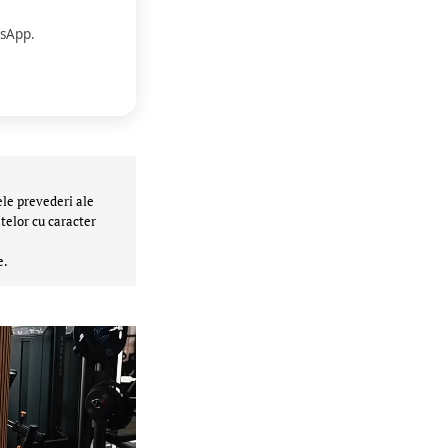
sApp.
ele prevederi ale
telor cu caracter
e.