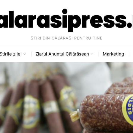
ȘTIRI DIN CĂLĂRAȘI PENTRU TINE
Știrile zilei
Ziarul Anunțul Călărășean
Marketing