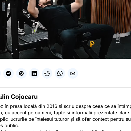
ălin Cojocaru
z în presa locală din 2016 și scriu despre ceea ce se întâmpl
u, cu accent pe oameni, fapte și informații prezentate clar ș
plic lucrurile pe înțelesul tuturor și să ofer context pentru s
es public.