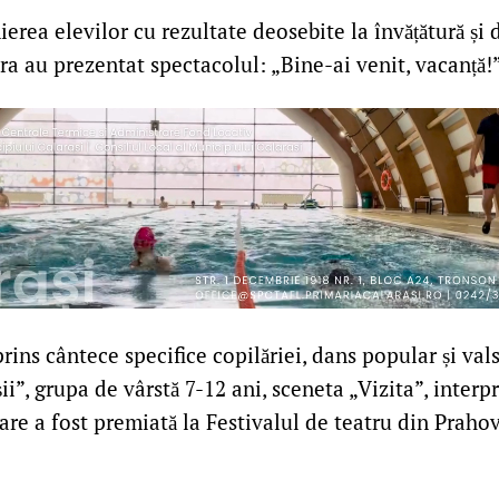
erea elevilor cu rezultate deosebite la învățătură și d
ra au prezentat spectacolul: „Bine-ai venit, vacanță!”
ins cântece specifice copilăriei, dans popular și val
ii”, grupa de vârstă 7-12 ani, sceneta „Vizita”, interp
are a fost premiată la Festivalul de teatru din Prahov