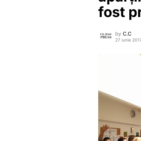
fost p
by
C.C
27 iunie 201