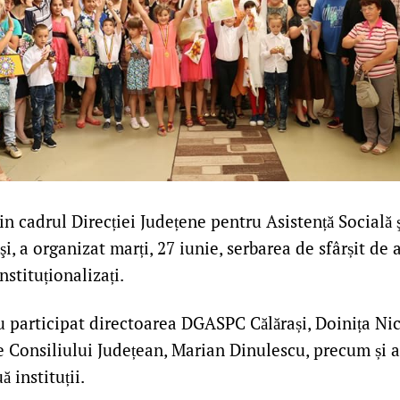
n cadrul Direcției Județene pentru Asistență Socială ş
şi, a organizat marți, 27 iunie, serbarea de sfârșit de 
nstituționalizați.
 participat directoarea DGASPC Călărași, Doinița Nic
 Consiliului Județean, Marian Dinulescu, precum și alț
 instituții.