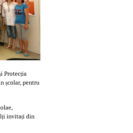
i Protecția
an școlar, pentru
olae,
i invitați din