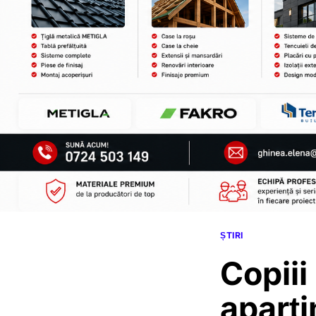
ȘTIRI
Copiii
aparți