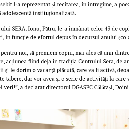
it l-a reprezentat și recitarea, în întregime, a poez
ă adolescentă instituționalizată.
ului SERA, Ionuț Pătru, le-a înmânat celor 43 de copi
i, în funcție de efortul depus în decursul anului școl
 pentru noi, să premiem copiii, mai ales că unii dintr
, acțiunea fiind deja în tradiția Centrului Sera, de ani
ii și le dorim o vacanță plăcută, care va fi activă, de
e tabere, dar vor avea și o serie de activități la care 
i veri!”, a declarat directorul DGASPC Călărași, Doini