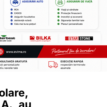
olare,
.A., au