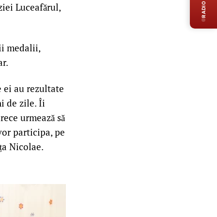
RADIO LIVE
iei Luceafărul,
i medalii,
ar.
e ei au rezultate
 de zile. Îi
oarece urmează să
vor participa, pe
ța Nicolae.