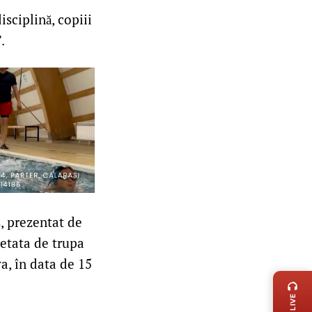
isciplină, copiii
.
s, prezentat de
retata de trupa
LIVE 
a, în data de 15