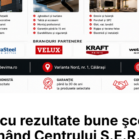
 cu rezultate bune şc
nând Centrului S.E.R