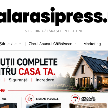
ȘTIRI DIN CĂLĂRAȘI PENTRU TINE
Știrile zilei
Ziarul Anunțul Călărășean
Marketing