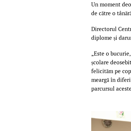
Un moment deoseb
de către o tânăr
Directorul Centr
diplome și darur
„Este o bucurie,
școlare deosebite
felicităm pe cop
meargă în diferit
parcursul aceste