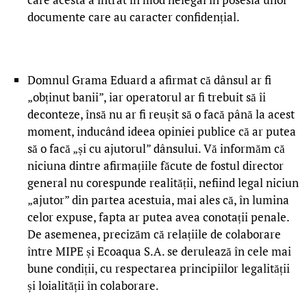
documente care au caracter confidențial.
Domnul Grama Eduard a afirmat că dânsul ar fi
„obținut banii”, iar operatorul ar fi trebuit să îi
deconteze, însă nu ar fi reușit să o facă până la acest
moment, inducând ideea opiniei publice că ar putea
să o facă „și cu ajutorul” dânsului. Vă informăm că
niciuna dintre afirmațiile făcute de fostul director
general nu corespunde realității, nefiind legal niciun
„ajutor” din partea acestuia, mai ales că, în lumina
celor expuse, fapta ar putea avea conotații penale.
De asemenea, precizăm că relațiile de colaborare
între MIPE și Ecoaqua S.A. se derulează în cele mai
bune condiții, cu respectarea principiilor legalității
și loialității în colaborare.