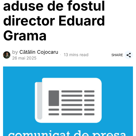
aduse de fostul
director Eduard
Grama
by
Cătălin Cojocaru
13 mins read
SHARE
26 mai 2025