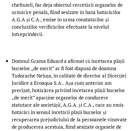
cheltuieli, fac deja obiectul cercetării organelor de
urmărire penală, fiind sesizate în baza hotărârilor
A.G.A și C.A., emise în urma constatărilor și
concluziilor verificărilor efectuate la nivelul
întreprinderii.
Domnul Grama Eduard a afirmat că încetarea plății
burselor „de merit” ar fi fost dispusă de doamna
Tudorache Neluța, în calitate de director al Direcției
Juridice a Ecoaqua S.A.. Așa cum anterior am
precizat, hotărârea privind încetarea plății burselor
„de merit” aparține organelor de conducere
statutare ale societății, A.G.A. și C.A., care au emis
hotărâri în sensul încetării plății burselor și
recuperarea prejudiciului de la persoanele vinovate
de producerea acestuia, fiind sesizate organele de