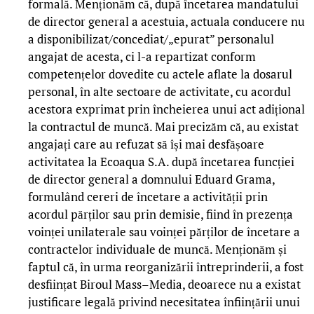
formală. Menționăm că, după încetarea mandatului
de director general a acestuia, actuala conducere nu
a disponibilizat/concediat/„epurat” personalul
angajat de acesta, ci l-a repartizat conform
competențelor dovedite cu actele aflate la dosarul
personal, în alte sectoare de activitate, cu acordul
acestora exprimat prin încheierea unui act adițional
la contractul de muncă. Mai precizăm că, au existat
angajați care au refuzat să își mai desfășoare
activitatea la Ecoaqua S.A. după încetarea funcției
de director general a domnului Eduard Grama,
formulând cereri de încetare a activității prin
acordul părților sau prin demisie, fiind în prezența
voinței unilaterale sau voinței părților de încetare a
contractelor individuale de muncă. Menționăm și
faptul că, în urma reorganizării întreprinderii, a fost
desființat Biroul Mass–Media, deoarece nu a existat
justificare legală privind necesitatea înființării unui