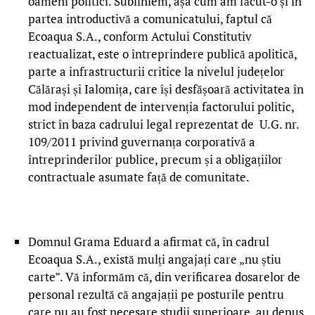
oameni politici. Subliniem, așa cum am făcut-o și în
partea introductivă a comunicatului, faptul că
Ecoaqua S.A., conform Actului Constitutiv
reactualizat, este o întreprindere publică apolitică,
parte a infrastructurii critice la nivelul județelor
Călărași și Ialomița, care își desfășoară activitatea în
mod independent de intervenția factorului politic,
strict în baza cadrului legal reprezentat de U.G. nr.
109/2011 privind guvernanța corporativă a
întreprinderilor publice, precum și a obligațiilor
contractuale asumate față de comunitate.
Domnul Grama Eduard a afirmat că, în cadrul
Ecoaqua S.A., există mulți angajați care „nu știu
carte”. Vă informăm că, din verificarea dosarelor de
personal rezultă că angajații pe posturile pentru
care nu au fost necesare studii superioare, au depus