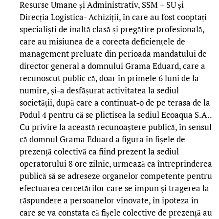
Resurse Umane și Administrativ, SSM + SU și
Direcția Logistica- Achiziții, în care au fost cooptați
specialiști de înaltă clasă și pregătire profesională,
care au misiunea de a corecta deficiențele de
management preluate din perioada mandatului de
director general a domnului Grama Eduard, care a
recunoscut public că, doar în primele 6 luni de la
numire, și-a desfășurat activitatea la sediul
societății, după care a continuat-o de pe terasa de la
Podul 4 pentru că se plictisea la sediul Ecoaqua S.A..
Cu privire la această recunoaștere publică, în sensul
că domnul Grama Eduard a figura în fișele de
prezență colectivă ca fiind prezent la sediul
operatorului 8 ore zilnic, urmează ca întreprinderea
publică să se adreseze organelor competente pentru
efectuarea cercetărilor care se impun și tragerea la
răspundere a persoanelor vinovate, în ipoteza în
care se va constata că fișele colective de prezență au