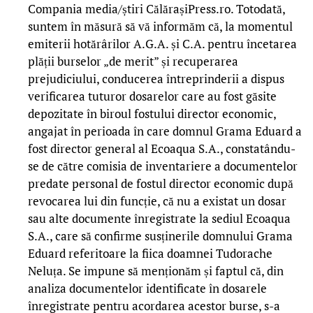
Compania media/știri CălărașiPress.ro. Totodată,
suntem în măsură să vă informăm că, la momentul
emiterii hotărârilor A.G.A. și C.A. pentru încetarea
plății burselor „de merit” și recuperarea
prejudiciului, conducerea întreprinderii a dispus
verificarea tuturor dosarelor care au fost găsite
depozitate în biroul fostului director economic,
angajat în perioada în care domnul Grama Eduard a
fost director general al Ecoaqua S.A., constatându-
se de către comisia de inventariere a documentelor
predate personal de fostul director economic după
revocarea lui din funcție, că nu a existat un dosar
sau alte documente înregistrate la sediul Ecoaqua
S.A., care să confirme susținerile domnului Grama
Eduard referitoare la fiica doamnei Tudorache
Neluța. Se impune să menționăm și faptul că, din
analiza documentelor identificate în dosarele
înregistrate pentru acordarea acestor burse, s-a