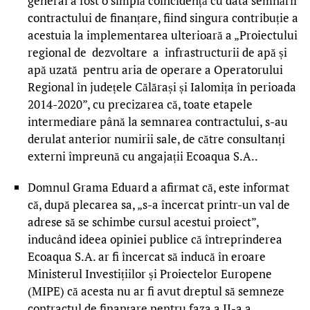
general a fost o simplă coincidență cu data semnării
contractului de finanțare, fiind singura contribuție a
acestuia la implementarea ulterioară a „Proiectului
regional de dezvoltare a infrastructurii de apă și
apă uzată pentru aria de operare a Operatorului
Regional în județele Călărași și Ialomița în perioada
2014-2020”, cu precizarea că, toate etapele
intermediare până la semnarea contractului, s-au
derulat anterior numirii sale, de către consultanți
externi împreună cu angajații Ecoaqua S.A..
Domnul Grama Eduard a afirmat că, este informat
că, după plecarea sa, „s-a încercat printr-un val de
adrese să se schimbe cursul acestui proiect”,
inducând ideea opiniei publice că întreprinderea
Ecoaqua S.A. ar fi încercat să inducă în eroare
Ministerul Investițiilor și Proiectelor Europene
(MIPE) că acesta nu ar fi avut dreptul să semneze
contractul de finanțare pentru faza a II-a a