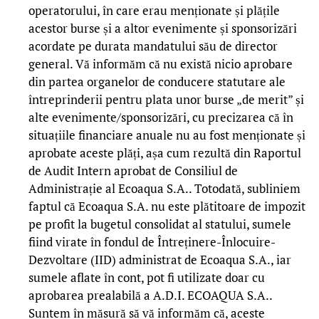
operatorului, în care erau menționate și plățile
acestor burse și a altor evenimente și sponsorizări
acordate pe durata mandatului său de director
general. Vă informăm că nu există nicio aprobare
din partea organelor de conducere statutare ale
întreprinderii pentru plata unor burse „de merit” și
alte evenimente/sponsorizări, cu precizarea că în
situațiile financiare anuale nu au fost menționate și
aprobate aceste plăți, așa cum rezultă din Raportul
de Audit Intern aprobat de Consiliul de
Administrație al Ecoaqua S.A.. Totodată, subliniem
faptul că Ecoaqua S.A. nu este plătitoare de impozit
pe profit la bugetul consolidat al statului, sumele
fiind virate în fondul de Întreținere-Înlocuire-
Dezvoltare (IID) administrat de Ecoaqua S.A., iar
sumele aflate în cont, pot fi utilizate doar cu
aprobarea prealabilă a A.D.I. ECOAQUA S.A..
Suntem în măsură să vă informăm că, aceste