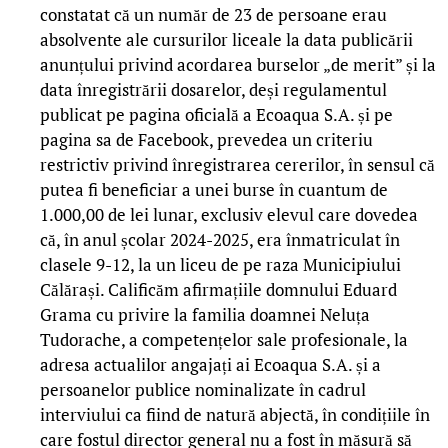
constatat că un număr de 23 de persoane erau
absolvente ale cursurilor liceale la data publicării
anunțului privind acordarea burselor „de merit” și la
data înregistrării dosarelor, deși regulamentul
publicat pe pagina oficială a Ecoaqua S.A. și pe
pagina sa de Facebook, prevedea un criteriu
restrictiv privind înregistrarea cererilor, în sensul că
putea fi beneficiar a unei burse în cuantum de
1.000,00 de lei lunar, exclusiv elevul care dovedea
că, în anul școlar 2024-2025, era înmatriculat în
clasele 9-12, la un liceu de pe raza Municipiului
Călărași. Calificăm afirmațiile domnului Eduard
Grama cu privire la familia doamnei Neluța
Tudorache, a competențelor sale profesionale, la
adresa actualilor angajați ai Ecoaqua S.A. și a
persoanelor publice nominalizate în cadrul
interviului ca fiind de natură abjectă, în condițiile în
care fostul director general nu a fost în măsură să