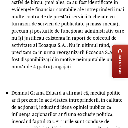
astfel de birou, (mai ales, că au fost identificate în
evidențele financiar-contabile ale întreprinderii mai
multe contracte de prestări servicii încheiate cu
furnizori de servicii de publicitate și mass-media),
precum și posturile de funcționar administrativ care
nu își justificau existența în raport de obiectul de
LIVE 
activitate al Ecoaqua S.A.. Nu în ultimul rând,
precizăm că în urma reorganizării Ecoaqua S.A., au
RADIO LIVE
fost disponibilizați din motive neimputabile un
număr de 4 (patru) angajați.
Domnul Grama Eduard a afirmat că, mediul politic
ar fi prezent în activitatea întreprinderii, în calitate
de acționari, inducând ideea opiniei publice că
influența acționarilor ar fi una exclusiv politică,
invocând faptul că UAT-urile sunt conduse de