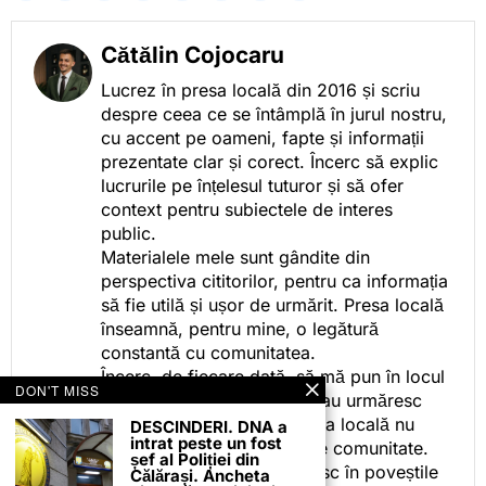
Cătălin Cojocaru
Lucrez în presa locală din 2016 și scriu
despre ceea ce se întâmplă în jurul nostru,
cu accent pe oameni, fapte și informații
prezentate clar și corect. Încerc să explic
lucrurile pe înțelesul tuturor și să ofer
context pentru subiectele de interes
public.
Materialele mele sunt gândite din
perspectiva cititorilor, pentru ca informația
să fie utilă și ușor de urmărit. Presa locală
înseamnă, pentru mine, o legătură
constantă cu comunitatea.
Încerc, de fiecare dată, să mă pun în locul
DON'T MISS
celor care citesc, privesc sau urmăresc
ceea ce fac. Pentru că presa locală nu
DESCINDERI. DNA a
intrat peste un fost
este despre mine, ci despre comunitate.
șef al Poliției din
Iar dacă oamenii se regăsesc în poveștile
Călărași. Ancheta