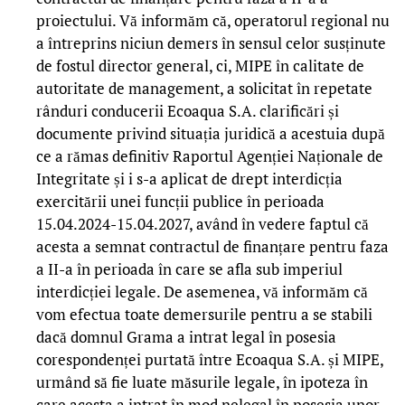
proiectului. Vă informăm că, operatorul regional nu
a întreprins niciun demers în sensul celor susținute
de fostul director general, ci, MIPE în calitate de
autoritate de management, a solicitat în repetate
rânduri conducerii Ecoaqua S.A. clarificări și
documente privind situația juridică a acestuia după
ce a rămas definitiv Raportul Agenției Naționale de
Integritate și i s-a aplicat de drept interdicția
exercitării unei funcții publice în perioada
15.04.2024-15.04.2027, având în vedere faptul că
acesta a semnat contractul de finanțare pentru faza
a II-a în perioada în care se afla sub imperiul
interdicției legale. De asemenea, vă informăm că
vom efectua toate demersurile pentru a se stabili
dacă domnul Grama a intrat legal în posesia
corespondenței purtată între Ecoaqua S.A. și MIPE,
urmând să fie luate măsurile legale, în ipoteza în
care acesta a intrat în mod nelegal în posesia unor