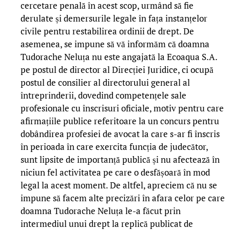
cercetare penală în acest scop, urmând să fie
derulate și demersurile legale în fața instanțelor
civile pentru restabilirea ordinii de drept. De
asemenea, se impune să vă informăm că doamna
Tudorache Neluța nu este angajată la Ecoaqua S.A.
pe postul de director al Direcției Juridice, ci ocupă
postul de consilier al directorului general al
întreprinderii, dovedind competențele sale
profesionale cu înscrisuri oficiale, motiv pentru care
afirmațiile publice referitoare la un concurs pentru
dobândirea profesiei de avocat la care s-ar fi înscris
în perioada în care exercita funcția de judecător,
sunt lipsite de importanță publică și nu afectează în
niciun fel activitatea pe care o desfășoară în mod
legal la acest moment. De altfel, apreciem că nu se
impune să facem alte precizări în afara celor pe care
doamna Tudorache Neluța le-a făcut prin
intermediul unui drept la replică publicat de