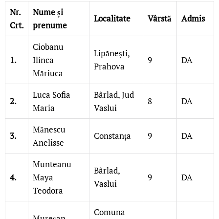
Nr.
Nume și
Localitate
Vârstă
Admis
Crt.
prenume
Ciobanu
Lipănești,
1.
Ilinca
9
DA
Prahova
Măriuca
Luca Sofia
Bârlad, Jud
2.
8
DA
Maria
Vaslui
Mănescu
3.
Constanța
9
DA
Anelisse
Munteanu
Bârlad,
4.
Maya
9
DA
Vaslui
Teodora
Comuna
Mureșan