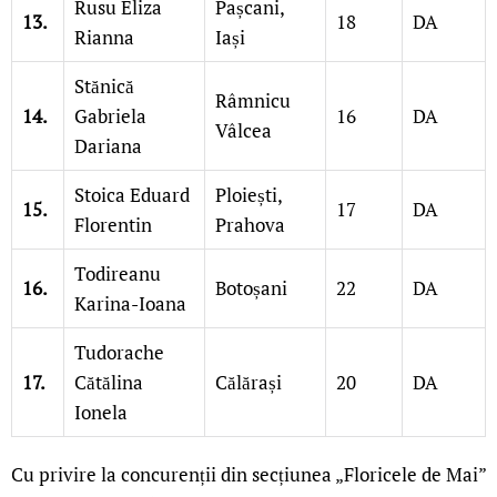
Rusu Eliza
Pașcani,
13.
18
DA
Rianna
Iași
Stănică
Râmnicu
14.
Gabriela
16
DA
Vâlcea
Dariana
Stoica Eduard
Ploiești,
15.
17
DA
Florentin
Prahova
Todireanu
16.
Botoșani
22
DA
Karina-Ioana
Tudorache
17.
Cătălina
Călărași
20
DA
Ionela
Cu privire la concurenții din secțiunea „Floricele de Mai”