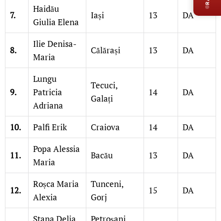
Haidău
7.
Iași
13
DA
Giulia Elena
Ilie Denisa-
8.
Călărași
13
DA
Maria
Lungu
Tecuci,
9.
Patricia
14
DA
Galați
Adriana
10.
Palfi Erik
Craiova
14
DA
Popa Alessia
11.
Bacău
13
DA
Maria
Roșca Maria
Tunceni,
12.
15
DA
Alexia
Gorj
Stana Delia
Petroșani,