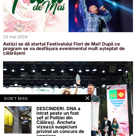
23 mai 2024
Astăzi se dă startul Festivalului Flori de Mai! După ce
program se va desfășura evenimentul mult așteptat de
călărășeni
DON'T MISS
DESCINDERI. DNA a
intrat peste un fost
șef al Poliției din
Călărași. Ancheta
vizează suspiciuni
privind un concurs de
angajare