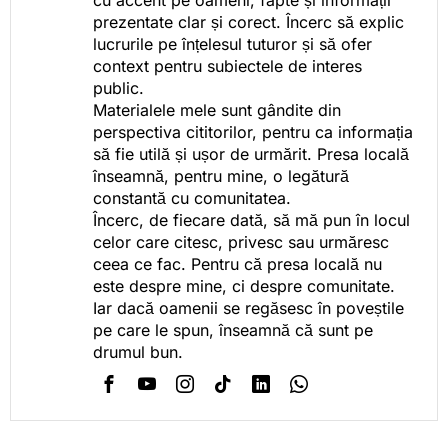
cu accent pe oameni, fapte și informații
prezentate clar și corect. Încerc să explic
lucrurile pe înțelesul tuturor și să ofer
context pentru subiectele de interes
public.
Materialele mele sunt gândite din
perspectiva cititorilor, pentru ca informația
să fie utilă și ușor de urmărit. Presa locală
înseamnă, pentru mine, o legătură
constantă cu comunitatea.
Încerc, de fiecare dată, să mă pun în locul
celor care citesc, privesc sau urmăresc
ceea ce fac. Pentru că presa locală nu
este despre mine, ci despre comunitate.
Iar dacă oamenii se regăsesc în poveștile
pe care le spun, înseamnă că sunt pe
drumul bun.