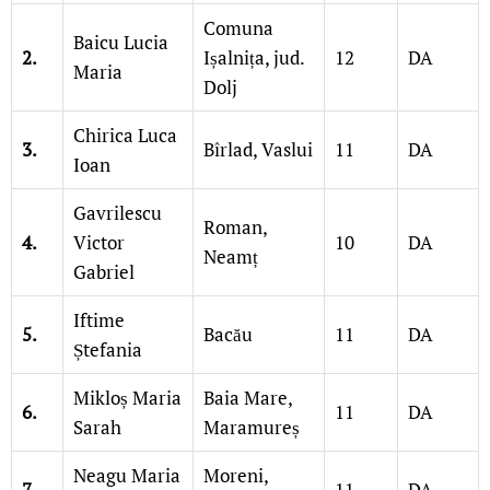
Comuna
Baicu Lucia
2.
Ișalnița, jud.
12
DA
Maria
Dolj
Chirica Luca
3.
Bîrlad, Vaslui
11
DA
Ioan
Gavrilescu
Roman,
4.
Victor
10
DA
Neamț
Gabriel
Iftime
5.
Bacău
11
DA
Ștefania
Mikloș Maria
Baia Mare,
6.
11
DA
Sarah
Maramureș
Neagu Maria
Moreni,
7.
11
DA