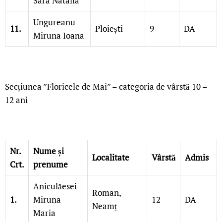
Sara Natalia
Ungureanu
11.
Ploiești
9
DA
Miruna Ioana
Secțiunea ”Floricele de Mai” – categoria de vârstă 10 –
12 ani
Nr.
Nume și
Localitate
Vârstă
Admis
Crt.
prenume
Aniculăesei
Roman,
1.
Miruna
12
DA
Neamț
Maria