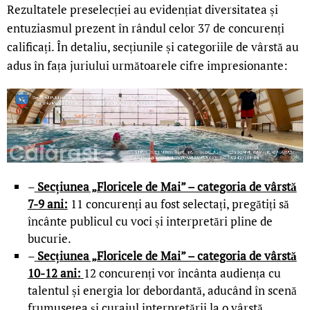
Rezultatele preselecției au evidențiat diversitatea și
entuziasmul prezent în rândul celor 37 de concurenți
calificați. În detaliu, secțiunile și categoriile de vârstă au
adus în fața juriului următoarele cifre impresionante:
–
Secțiunea „Floricele de Mai” – categoria de vârstă
7-9 ani:
11 concurenți au fost selectați, pregătiți să
încânte publicul cu voci și interpretări pline de
bucurie.
–
Secțiunea „Floricele de Mai” – categoria de vârstă
10-12 ani:
12 concurenți vor încânta audiența cu
talentul și energia lor debordantă, aducând în scenă
frumusețea și curajul interpretării la o vârstă