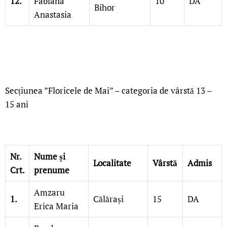
12.
Fabiana
10
DA
Bihor
Anastasia
Secțiunea ”Floricele de Mai” – categoria de vârstă 13 –
15 ani
Nr.
Nume și
Localitate
Vârstă
Admis
Crt.
prenume
Amzaru
1.
Călărași
15
DA
Erica Maria