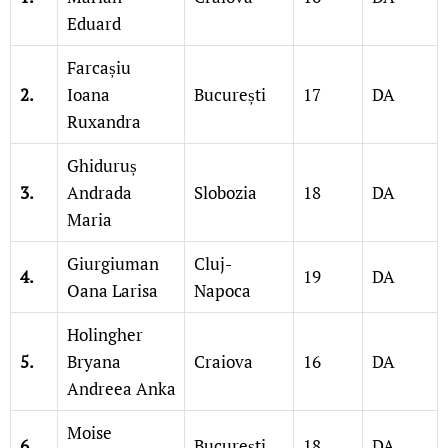
Eduard
Farcașiu
2.
Ioana
București
17
DA
Ruxandra
Ghiduruș
3.
Andrada
Slobozia
18
DA
Maria
Giurgiuman
Cluj-
4.
19
DA
Oana Larisa
Napoca
Holingher
5.
Bryana
Craiova
16
DA
Andreea Anka
Moise
6.
București
18
DA