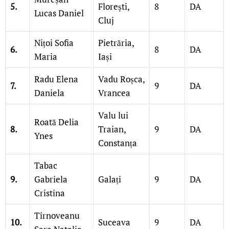
5.
Florești,
8
DA
Lucas Daniel
Cluj
Nițoi Sofia
Pietrăria,
6.
8
DA
Maria
Iași
Radu Elena
Vadu Roșca,
7.
9
DA
Daniela
Vrancea
Valu lui
Roată Delia
8.
Traian,
9
DA
Ynes
Constanța
Tabac
9.
Gabriela
Galați
9
DA
Cristina
Tîrnoveanu
10.
Suceava
9
DA