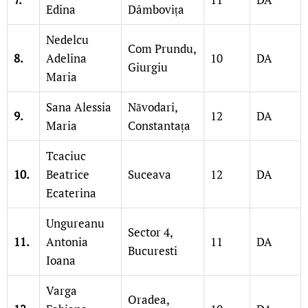
Edina
Dâmbovița
Nedelcu
Com Prundu,
8.
Adelina
10
DA
Giurgiu
Maria
Sana Alessia
Năvodari,
9.
12
DA
Maria
Constantața
Tcaciuc
10.
Beatrice
Suceava
12
DA
Ecaterina
Ungureanu
Sector 4,
11.
Antonia
11
DA
Bucuresti
Ioana
Varga
Oradea,