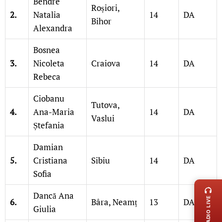
Bendre
Roșiori,
2.
Natalia
14
DA
Bihor
Alexandra
Bosnea
3.
Nicoleta
Craiova
14
DA
Rebeca
Ciobanu
Tutova,
4.
Ana-Maria
14
DA
Vaslui
Ștefania
Damian
5.
Cristiana
Sibiu
14
DA
LIVE 
Sofia
Dancă Ana
RADIO LIVE
6.
Bâra, Neamț
13
DA
Giulia