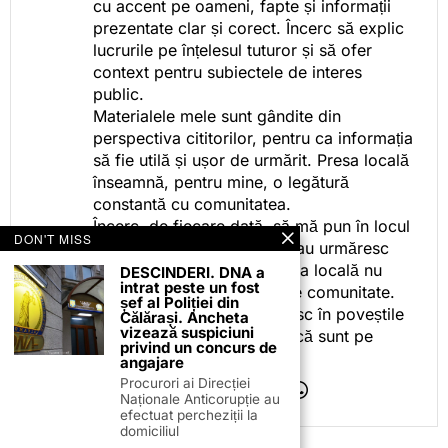
cu accent pe oameni, fapte și informații
prezentate clar și corect. Încerc să explic
lucrurile pe înțelesul tuturor și să ofer
context pentru subiectele de interes
public.
Materialele mele sunt gândite din
perspectiva cititorilor, pentru ca informația
să fie utilă și ușor de urmărit. Presa locală
înseamnă, pentru mine, o legătură
constantă cu comunitatea.
Încerc, de fiecare dată, să mă pun în locul
DON'T MISS
celor care citesc, privesc sau urmăresc
ceea ce fac. Pentru că presa locală nu
DESCINDERI. DNA a
intrat peste un fost
este despre mine, ci despre comunitate.
șef al Poliției din
Iar dacă oamenii se regăsesc în poveștile
Călărași. Ancheta
vizează suspiciuni
pe care le spun, înseamnă că sunt pe
privind un concurs de
drumul bun.
angajare
Procurori ai Direcției
Naționale Anticorupție au
efectuat percheziții la
domiciliul