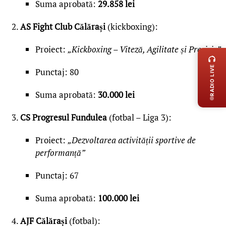
Suma aprobată:
29.858 lei
AS Fight Club Călărași
(kickboxing):
LIVE 
Proiect:
„Kickboxing – Viteză, Agilitate și Precizie”
RADIO LIVE
Punctaj: 80
Suma aprobată:
30.000 lei
CS Progresul Fundulea
(fotbal – Liga 3):
Proiect:
„Dezvoltarea activității sportive de
performanță”
Punctaj: 67
Suma aprobată:
100.000 lei
AJF Călărași
(fotbal):