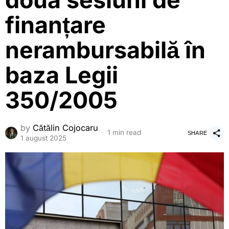
doua sesiuni de
finanțare
nerambursabilă în
baza Legii
350/2005
by
Cătălin Cojocaru
1 min read
SHARE
1 august 2025