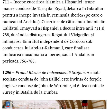
711 –
Începe cucerirea islamică a Hispaniei: trupe
maure conduse de Tariq ibn Ziyad, debarca în Gibraltar
pentru a începe invazia în Peninsula Iberică (pe care o
numeau al Andalus). Cucerirea de către musulmanii din
Califatul Umayyad a Hispaniei a decurs între anii 711 si
788, ducând la distrugerea Regatului Vizigoților și
înființarea Emiratul independent de Córdoba sub
conducerea lui Abd-ar-Rahman I, care finalizat
unificarea musulmana a Iberiei, sau al-Andalus in
perioada 756-788.
1296 –
Primul Război de Independență Scoțian
. Armata
scoțiană condusă de John Balliol este învinsă de forțele
engleze conduse de John de Warenne, al 6- lea conte de
Surrey în Bătălia de la Dunbar.