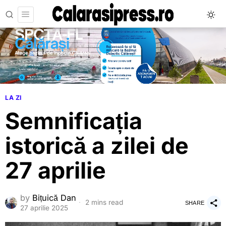
LA ZI
Semnificația
istorică a zilei de
27 aprilie
by
Bițuică Dan
2 mins read
SHARE
27 aprilie 2025