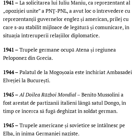
1941 –
La solicitarea lui Iuliu Maniu, ca reprezentant al
„opoziției unite” a PNŢ-PNL, a avut loc o întrevedere cu
reprezentanții guvernelor englez și american, prilej cu
care s-au stabilit mijloace de legătură și comunicare, în
situația întreruperii relațiilor diplomatice.
1941 –
Trupele germane ocupă Atena și regiunea
Peloponez din Grecia.
1944 –
Palatul de la Mogoșoaia este închiriat Ambasadei
Elveției la București.
1945 –
Al Doilea Război Mondial –
Benito Mussolini a
fost arestat de partizanii italieni lângă satul Dongo, în
timp ce încerca să fugă deghizat în soldat german.
1945 –
Trupele americane și sovietice se întâlnesc pe
Elba, in inima Germaniei naziste.