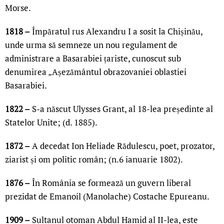
Morse.
1818 –
Împăratul rus Alexandru I a sosit la Chișinău,
unde urma să semneze un nou regulament de
administrare a Basarabiei țariste, cunoscut sub
denumirea „Așezământul obrazovaniei oblastiei
Basarabiei.
1822 –
S-a născut Ulysses Grant, al 18-lea președinte al
Statelor Unite; (d. 1885).
1872 –
A decedat Ion Heliade Rădulescu, poet, prozator,
ziarist și om politic român; (n.6 ianuarie 1802).
1876 –
În România se formează un guvern liberal
prezidat de Emanoil (Manolache) Costache Epureanu.
1909 –
Sultanul otoman Abdul Hamid al II-lea, este