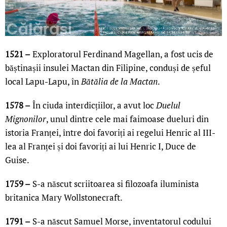
1521 –
Exploratorul Ferdinand Magellan, a fost ucis de
băștinașii insulei Mactan din Filipine, conduși de șeful
local Lapu-Lapu, în
Bătălia de la Mactan
.
1578 –
În ciuda interdicțiilor, a avut loc
Duelul
Mignonilor
, unul dintre cele mai faimoase dueluri din
istoria Franței, între doi favoriți ai regelui Henric al III-
lea al Franței și doi favoriți ai lui Henric I, Duce de
Guise.
1759 –
S-a născut scriitoarea si filozoafa iluminista
britanica Mary Wollstonecraft.
1791 –
S-a născut Samuel Morse, inventatorul codului