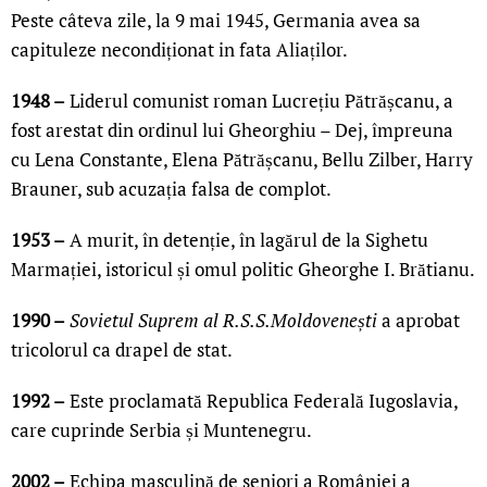
Peste câteva zile, la 9 mai 1945, Germania avea sa
capituleze necondiționat in fata Aliaților.
1948 –
Liderul comunist roman Lucrețiu Pătrășcanu, a
fost arestat din ordinul lui Gheorghiu – Dej, împreuna
cu Lena Constante, Elena Pătrășcanu, Bellu Zilber, Harry
Brauner, sub acuzația falsa de complot.
1953 –
A murit, în detenție, în lagărul de la Sighetu
Marmației, istoricul și omul politic Gheorghe I. Brătianu.
1990 –
Sovietul Suprem al R.S.S.Moldovenești
a aprobat
tricolorul ca drapel de stat.
1992 –
Este proclamată Republica Federală Iugoslavia,
care cuprinde Serbia și Muntenegru.
2002 –
Echipa masculină de seniori a României a