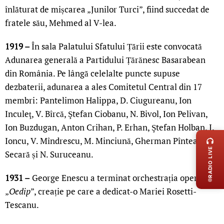
înlăturat de mișcarea „Junilor Turci”, fiind succedat de
fratele său, Mehmed al V-lea.
1919 –
În sala Palatului Sfatului Țării este convocată
Adunarea generală a Partidului Țărănesc Basarabean
din România. Pe lângă celelalte puncte supuse
dezbaterii, adunarea a ales Comitetul Central din 17
membri: Pantelimon Halippa, D. Ciugureanu, Ion
Inculeţ, V. Bîrcă, Ştefan Ciobanu, N. Bivol, Ion Pelivan,
LIVE 
Ion Buzdugan, Anton Crihan, P. Erhan, Ştefan Holban, I.
Ioncu, V. Mîndrescu, M. Minciună, Gherman Pîntea, N.
RADIO LIVE
Secară și N. Suruceanu.
1931 –
George Enescu a terminat orchestrația operei
„
Oedip
”, creație pe care a dedicat-o Mariei Rosetti-
Tescanu.