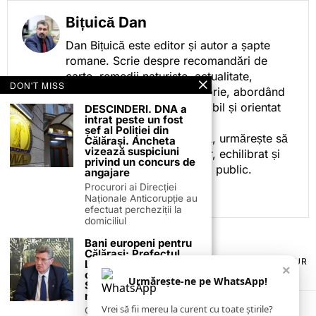
Bițuică Dan
Dan Bițuică este editor și autor a șapte
romane. Scrie despre recomandări de
carte, remedii naturiste, actualitate,
DON'T MISS
cotidian politic, sport și istorie, abordând
subiectele într-un stil accesibil și orientat
DESCINDERI. DNA a
intrat peste un fost
spre informare.
șef al Poliției din
Prin activitatea sa editorială, urmărește să
Călărași. Ancheta
vizează suspiciuni
ofere cititorilor conținut clar, echilibrat și
privind un concurs de
relevant, adaptat interesului public.
angajare
Procurori ai Direcției
Naționale Anticorupție au
efectuat percheziții la
domiciliul
Bani europeni pentru
Călărași: Prefectul
TERMENI ȘI CONDIȚII
COOKIES
POLITICA DE ANULARE & RETUR
Laurențiu State anunță
×
PUBLICITATE ONLINE & TIPĂRITĂ
DESPRE NOI
CONTACT
colaborarea cu ADR
Urmărește-ne pe WhatsApp!
Sud-Muntenia pentru
ZIARUL ANUNȚUL CĂLĂRĂȘEAN
noi finanțări
Vrei să fii mereu la curent cu toate știrile?
Călărașul se pregătește