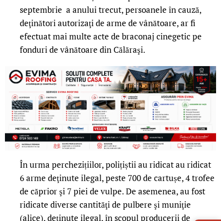
septembrie a anului trecut, persoanele în cauză,
deţinători autorizaţi de arme de vânătoare, ar fi
efectuat mai multe acte de braconaj cinegetic pe
fonduri de vânătoare din Călăraşi.
În urma perchezițiilor, polițiștii au ridicat au ridicat
6 arme deţinute ilegal, peste 700 de cartușe, 4 trofee
de căprior şi 7 piei de vulpe. De asemenea, au fost
ridicate diverse cantităţi de pulbere şi muniţie
LIVE 
(alice), deţinute ilegal, în scopul producerii de