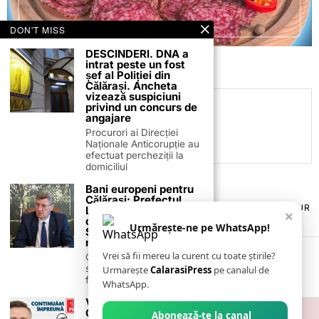
DON'T MISS
DESCINDERI. DNA a
intrat peste un fost
șef al Poliției din
Călărași. Ancheta
vizează suspiciuni
privind un concurs de
C.C
angajare
Procurori ai Direcției
Naționale Anticorupție au
efectuat percheziții la
domiciliul
Bani europeni pentru
Călărași: Prefectul
TERMENI ȘI CONDIȚII
COOKIES
POLITICA DE ANULARE & RETUR
Laurențiu State anunță
×
PUBLICITATE ONLINE & TIPĂRITĂ
DESPRE NOI
CONTACT
colaborarea cu ADR
Urmărește-ne pe WhatsApp!
ZIARUL ANUNȚUL CĂLĂRĂȘEAN
Sud-Muntenia pentru
noi finanțări
Vrei să fii mereu la curent cu toate știrile?
Călărașul se pregătește
să intre pe harta
Urmarește
CalarasiPress
pe canalul de
finanțărilor europene, cu
WhatsApp.
Vasile Iliuță: Județul
Călărași a avut, în
Abonează-te la canal