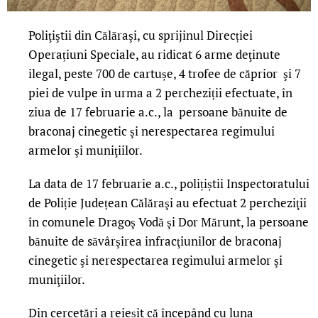
Poliţiştii din Călăraşi, cu sprijinul Direcției
Operațiuni Speciale, au ridicat 6 arme deţinute
ilegal, peste 700 de cartușe, 4 trofee de căprior şi 7
piei de vulpe în urma a 2 percheziții efectuate, în
ziua de 17 februarie a.c., la persoane bănuite de
braconaj cinegetic şi nerespectarea regimului
armelor şi muniţiilor.
La data de 17 februarie a.c., polițiștii Inspectoratului
de Poliție Județean Călăraşi au efectuat 2 percheziţii
în comunele Dragoş Vodă şi Dor Mărunt, la persoane
bănuite de săvârşirea infracţiunilor de braconaj
cinegetic şi nerespectarea regimului armelor şi
muniţiilor.
Din cercetări a reieșit că începând cu luna