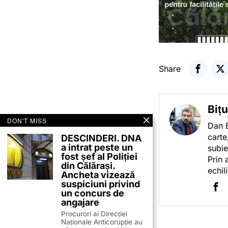
Share
Biț
DON'T MISS
Dan B
carte
DESCINDERI. DNA
a intrat peste un
subie
fost șef al Poliției
Prin 
din Călărași.
echil
Ancheta vizează
suspiciuni privind
un concurs de
angajare
Procurori ai Direcției
Naționale Anticorupție au