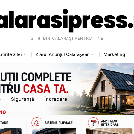
ȘTIRI DIN CĂLĂRAȘI PENTRU TINE
Știrile zilei
Ziarul Anunțul Călărășean
Marketing