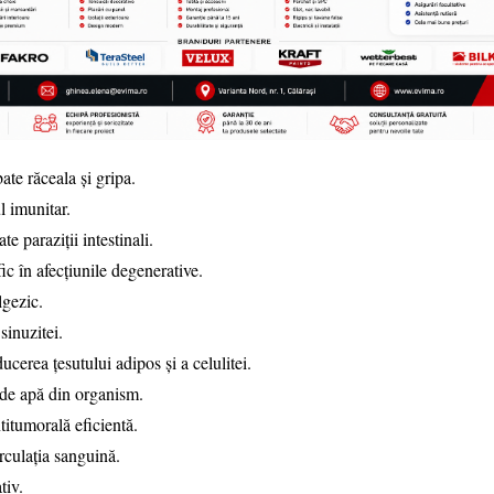
ate răceala și gripa.
l imunitar.
e paraziții intestinali.
ic în afecțiunile degenerative.
lgezic.
 sinuzitei.
ucerea țesutului adipos și a celulitei.
 de apă din organism.
titumorală eficientă.
rculația sanguină.
tiv.