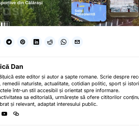
uică Dan
ițuică este editor și autor a șapte romane. Scrie despre r
, remedii naturiste, actualitate, cotidian politic, sport și ist
ctele într-un stil accesibil și orientat spre informare.
activitatea sa editorială, urmărește să ofere cititorilor conținu
ibrat și relevant, adaptat interesului public.