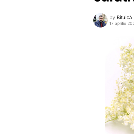
by
Bițuică
17 aprilie 20