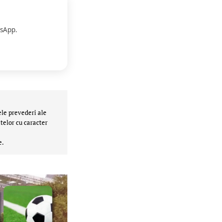
sApp.
ele prevederi ale
telor cu caracter
e.