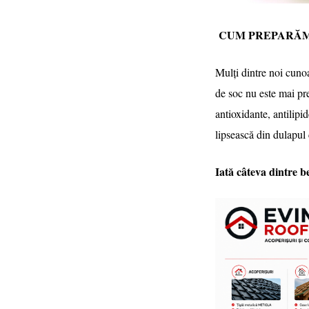
CUM PREPARĂM 
Mulți dintre noi cunoa
de soc nu este mai prej
antioxidante, antilipid
lipsească din dulapul 
Iată câteva dintre be