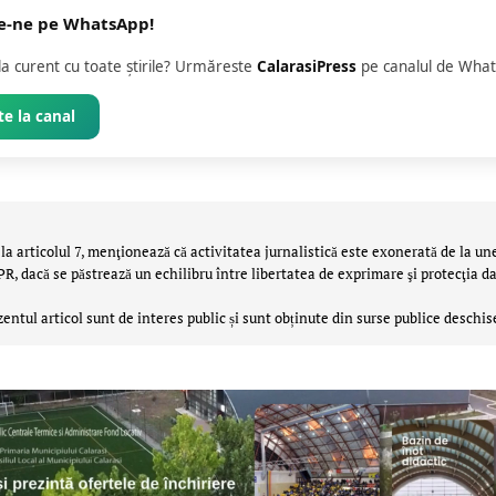
e-ne pe WhatsApp!
 la curent cu toate știrile? Urmăreste
CalarasiPress
pe canalul de What
e la canal
la articolul 7, menţionează că activitatea jurnalistică este exonerată de la un
 dacă se păstrează un echilibru între libertatea de exprimare şi protecţia da
zentul articol sunt de interes public și sunt obținute din surse publice deschis