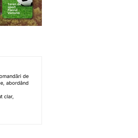
ecomandări de
orie, abordând
t clar,