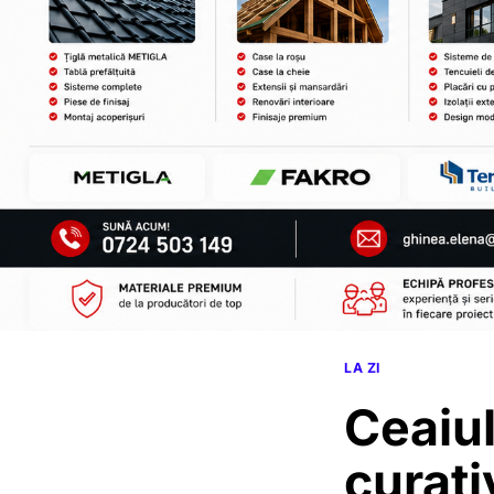
LA ZI
Ceaiul
curati