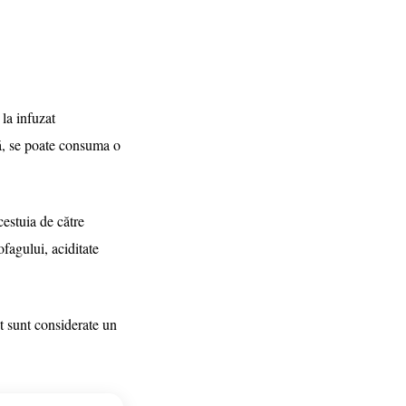
 la infuzat
ă, se poate consuma o
cestuia de către
ofagului, aciditate
ct sunt considerate un