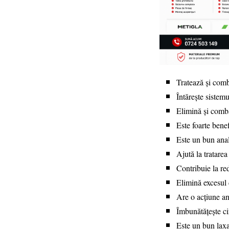
Tratează și comb
Întărește sistemu
Elimină și combat
Este foarte benef
Este un bun ana
Ajută la tratarea
Contribuie la red
Elimină excesul
Are o acțiune an
Îmbunătățește ci
Este un bun laxa