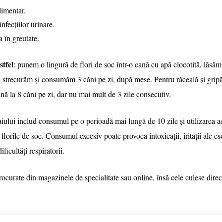
limentar.
infecțiilor urinare.
a în greutate.
stfel
: punem o lingură de flori de soc într-o cană cu apă clocotită, lăsăm
 strecurăm și consumăm 3 căni pe zi, după mese. Pentru răceală și grip
nă la 8 căni pe zi, dar nu mai mult de 3 zile consecutiv.
iului includ consumul pe o perioadă mai lungă de 10 zile și utilizarea a
 florile de soc. Consumul excesiv poate provoca intoxicații, iritații ale es
ficultăți respiratorii.
procurate din magazinele de specialitate sau online, însă cele culese dire