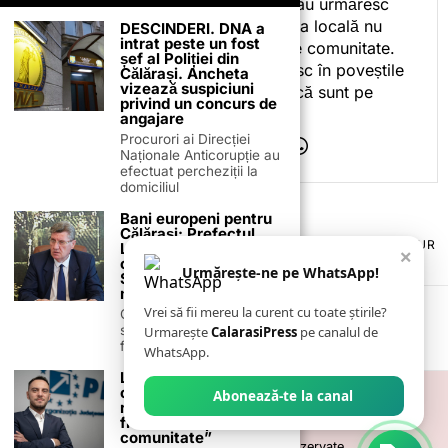
celor care citesc, privesc sau urmăresc
ceea ce fac. Pentru că presa locală nu
DESCINDERI. DNA a
intrat peste un fost
este despre mine, ci despre comunitate.
șef al Poliției din
Iar dacă oamenii se regăsesc în poveștile
Călărași. Ancheta
vizează suspiciuni
pe care le spun, înseamnă că sunt pe
privind un concurs de
drumul bun.
angajare
Procurori ai Direcției
Naționale Anticorupție au
efectuat percheziții la
domiciliul
Bani europeni pentru
Călărași: Prefectul
TERMENI ȘI CONDIȚII
COOKIES
POLITICA DE ANULARE & RETUR
Laurențiu State anunță
×
PUBLICITATE ONLINE & TIPĂRITĂ
DESPRE NOI
CONTACT
colaborarea cu ADR
Urmărește-ne pe WhatsApp!
Sud-Muntenia pentru
ZIARUL ANUNȚUL CĂLĂRĂȘEAN
noi finanțări
Vrei să fii mereu la curent cu toate știrile?
Călărașul se pregătește
să intre pe harta
Urmarește
CalarasiPress
pe canalul de
finanțărilor europene, cu
WhatsApp.
Liviu Petrache: ”Cred
că un politician are
Abonează-te la canal
responsabilitatea de a
fi un model pentru
comunitate”
©
2026
- Toate drepturile sunt rezervate.