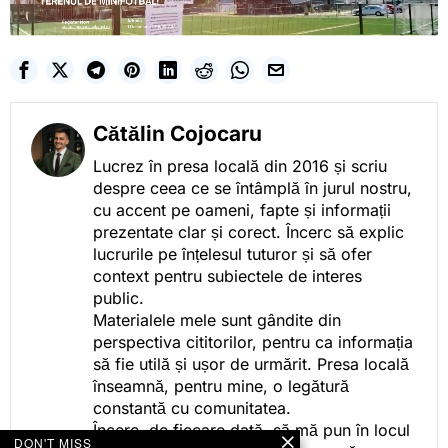
Cătălin Cojocaru
Lucrez în presa locală din 2016 și scriu
despre ceea ce se întâmplă în jurul nostru,
cu accent pe oameni, fapte și informații
prezentate clar și corect. Încerc să explic
lucrurile pe înțelesul tuturor și să ofer
context pentru subiectele de interes
public.
Materialele mele sunt gândite din
perspectiva cititorilor, pentru ca informația
să fie utilă și ușor de urmărit. Presa locală
înseamnă, pentru mine, o legătură
constantă cu comunitatea.
Încerc, de fiecare dată, să mă pun în locul
DON'T MISS