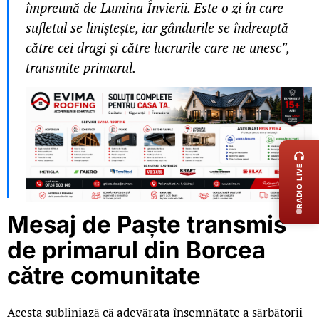
împreună de Lumina Învierii. Este o zi în care
sufletul se liniștește, iar gândurile se îndreaptă
către cei dragi și către lucrurile care ne unesc”,
transmite primarul.
LIVE 
RADIO LIVE
Mesaj de Paște transmis
de primarul din Borcea
către comunitate
Acesta subliniază că adevărata însemnătate a sărbătorii