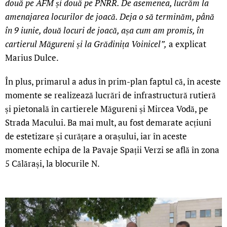
două pe AFM și două pe PNRR. De asemenea, lucrăm la
amenajarea locurilor de joacă. Deja o să terminăm, până
în 9 iunie, două locuri de joacă, așa cum am promis, în
cartierul Măgureni și la Grădinița Voinicel”,
a explicat
Marius Dulce.
În plus, primarul a adus în prim-plan faptul că, în aceste
momente se realizează lucrări de infrastructură rutieră
și pietonală în cartierele Măgureni și Mircea Vodă, pe
Strada Macului. Ba mai mult, au fost demarate acțiuni
de estetizare și curățare a orașului, iar în aceste
momente echipa de la Pavaje Spații Verzi se află în zona
5 Călărași, la blocurile N.