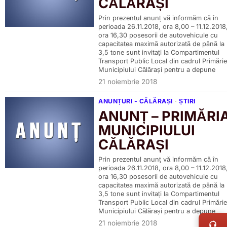
CĂLĂRAȘI
Prin prezentul anunț vă informăm că în
perioada 26.11.2018, ora 8,00 – 11.12.2018
ora 16,30 posesorii de autovehicule cu
capacitatea maximă autorizată de până la
3,5 tone sunt invitați la Compartimentul
Transport Public Local din cadrul Primărie
Municipiului Călărași pentru a depune
21 noiembrie 2018
ANUNȚURI - CĂLĂRAȘI
·
ȘTIRI
ANUNȚ – PRIMĂRI
MUNICIPIULUI
CĂLĂRAȘI
Prin prezentul anunț vă informăm că în
perioada 26.11.2018, ora 8,00 – 11.12.2018
ora 16,30 posesorii de autovehicule cu
capacitatea maximă autorizată de până la
3,5 tone sunt invitați la Compartimentul
Transport Public Local din cadrul Primărie
LIVE 
Municipiului Călărași pentru a depune
21 noiembrie 2018