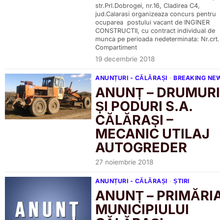
str.Prl.Dobrogei, nr.16, Cladirea C4,
jud.Calarasi organizeaza concurs pentru
ocuparea postului vacant de INGINER
CONSTRUCTII, cu contract individual de
munca pe perioada nedeterminata: Nr.crt.
Compartiment
19 decembrie 2018
ANUNȚURI - CĂLĂRAȘI
·
BREAKING NE
ANUNȚ – DRUMUR
ȘI PODURI S.A.
CĂLĂRAȘI –
MECANIC UTILAJ
AUTOGREDER
27 noiembrie 2018
ANUNȚURI - CĂLĂRAȘI
·
ȘTIRI
ANUNȚ – PRIMĂRI
MUNICIPIULUI