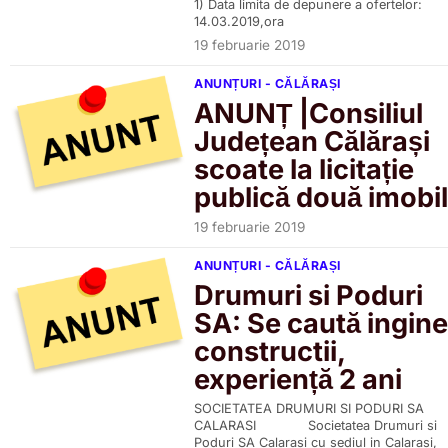
1) Data limita de depunere a ofertelor:
14.03.2019,ora
19 februarie 2019
ANUNȚURI - CĂLĂRAȘI
ANUNȚ |Consiliul
Județean Călărași
scoate la licitație
publică două imobi
19 februarie 2019
ANUNȚURI - CĂLĂRAȘI
Drumuri si Poduri
SA: Se caută ingine
constructii,
experiență 2 ani
SOCIETATEA DRUMURI SI PODURI SA
CALARASI Societatea Drumuri si
Poduri SA Calarasi cu sediul in Calarasi,