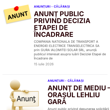
ANUNȚURI - CĂLĂRAȘI
ANUNȚ PUBLIC
PRIVIND DECIZIA
ETAPEI DE
ÎNCADRARE
COMPANIA NATIONALA DE TRANSPORT A
ENERGIEI ELECTRICE TRANSELECTRICA SA
prin GURA IALOMITEI SOLAR SRL, anunță
publicul interesat asupra luării Deciziei Etapei de
Încadrare de
15 iulie 2026
ANUNȚURI - CĂLĂRAȘI
ANUNȚ DE MEDIU 
ORAȘUL LEHLIU
GARĂ
Anunţ public privind depunerea solicitării