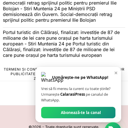
democrații retrag sprijinul politic pentru premierul Ilie
Bolojan - Stiri Muntenia 24
pe
Miniștrii PSD
demisionează din Guvern. Social-democrații retrag
sprijinul politic pentru premierul Ilie Bolojan
Portul turistic din Călărași, finalizat: investiție de 87 de
milioane de lei care pune orașul pe harta turismului
european - Stiri Muntenia 24
pe
Portul turistic din
Călărași, finalizat: investiție de 87 de milioane de lei
care pune orașul pe harta turismului european
TERMENI ȘI CONDIȚII
COOKIES
POLITICA DE ANULARE & RETUR
×
PUBLICITATE ONLINE & TIPĂRITĂ
DESPRE NOI
CONTACT
Urmărește-ne pe WhatsApp!
ZIARUL ANUNȚUL CĂLĂRĂȘEAN
Vrei să fii mereu la curent cu toate știrile?
Urmarește
CalarasiPress
pe canalul de
WhatsApp.
Abonează-te la canal
©
2026
- Toate drepturile sunt rezervate.