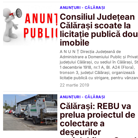
ANUNȚURI - CĂLĂRAȘI
Consiliul Județean
Călărași scoate la
licitație publică do
imobile
A N U N Ț Direcția Județeană de
Administrare a Domeniului Public și Privat
județului Călărași, cu sediul în Călărași, St
1 decembrie 1918, nr.1 A, Bl. A24 (Flora),
tronson 3, județul Călărași, organizează
licitație publică cu strigare, pentru vânzar
22 martie 2019
ANUNȚURI - CĂLĂRAȘI
Călărași: REBU va
prelua proiectul de
colectare a
deșeurilor