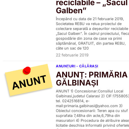
reciclabile – „Sacul
Galben”
Începând cu data de 21 februarie 2019,
Societatea REBU va relua proiectul de
colectare separată a deșeurilor reciclabile
„Sacul Galben”. În cadrul proiectului, fiec
gospodărie din zona de case va primi
săptămânal, GRATUIT, din partea REBU,
câte un sac de 120
22 februarie 2019
ANUNȚURI - CĂLĂRAȘI
ANUNȚ: PRIMĂRIA
GĂLBINAȘI
ANUNT 1) Concesionar:Consiliul Local
Galbinasi,judetul Calarasi 2) CIF:1755805
tel. 0242516814, e-
mail:primaria.galbinasi@yahoo.com 3)
Obiectul concesionarii: Teren apa cu stuf
suprafata 7,48ha din acte,6,79ha din
masuratori 4) Procedura de atribuire alea
licitatie deschisa Informatii privind ofertel