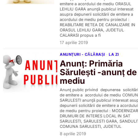
emitere a acordului de mediu ORASUL
LEHLIU GARA anunţă publicul interesat
asupra depunerii solicitării de emitere a
acordului de mediu pentru proiectul :
REABILITARE RETEA DE CANALIZARE IN
ORASUL LEHLIU GARA, JUDETUL
CALARASI propus a fi
17 aprilie 2019
ANUNȚURI - CĂLĂRAȘI
·
LA ZI
Anunț: Primăria
Sărulești -anunț de
mediu
Anunţ public privind depunerea solicitări
de emitere a acordului de mediu COMU
SARULESTI anunţă publicul interesat asu
depunerii solicitării de emitere a acordului
de mediu pentru proiectul : MODERNIZA
DRUMURI DE INTERES LOCAL IN SAT
SARULESTI, SARULESTI GARA, SANDULI
COMUNA SARULESTI, JUDETUL
8 aprilie 2019