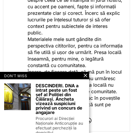
despre ceea ce se întâmplă în jurul nostru,
cu accent pe oameni, fapte și informații
prezentate clar și corect. Încerc să explic
lucrurile pe înțelesul tuturor și să ofer
context pentru subiectele de interes
public.
Materialele mele sunt gândite din
perspectiva cititorilor, pentru ca informația
să fie utilă și ușor de urmărit. Presa locală
înseamnă, pentru mine, o legătură
constantă cu comunitatea.
Încerc, de fiecare dată, să mă pun în locul
DON'T MISS
celor care citesc, privesc sau urmăresc
ceea ce fac. Pentru că presa locală nu
DESCINDERI. DNA a
intrat peste un fost
este despre mine, ci despre comunitate.
șef al Poliției din
Iar dacă oamenii se regăsesc în poveștile
Călărași. Ancheta
vizează suspiciuni
pe care le spun, înseamnă că sunt pe
privind un concurs de
drumul bun.
angajare
Procurori ai Direcției
Naționale Anticorupție au
efectuat percheziții la
domiciliul