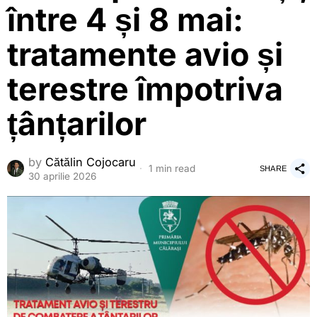
între 4 și 8 mai:
tratamente avio și
terestre împotriva
țânțarilor
by
Cătălin Cojocaru
1 min read
SHARE
30 aprilie 2026