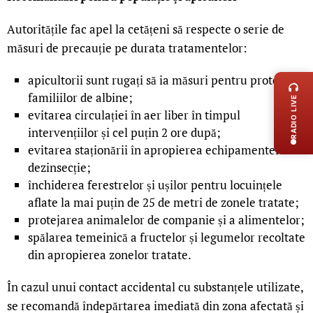
Autoritățile fac apel la cetățeni să respecte o serie de
măsuri de precauție pe durata tratamentelor:
LIVE 
apicultorii sunt rugați să ia măsuri pentru protejarea
familiilor de albine;
RADIO LIVE
evitarea circulației în aer liber în timpul
intervențiilor și cel puțin 2 ore după;
evitarea staționării în apropierea echipamentelor de
dezinsecție;
închiderea ferestrelor și ușilor pentru locuințele
aflate la mai puțin de 25 de metri de zonele tratate;
protejarea animalelor de companie și a alimentelor;
spălarea temeinică a fructelor și legumelor recoltate
din apropierea zonelor tratate.
În cazul unui contact accidental cu substanțele utilizate,
se recomandă îndepărtarea imediată din zona afectată și