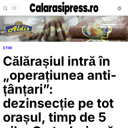
ȘTIRI
Călărașiul intră în
„operațiunea anti-
țânțari”:
dezinsecție pe tot
orașul, timp de 5