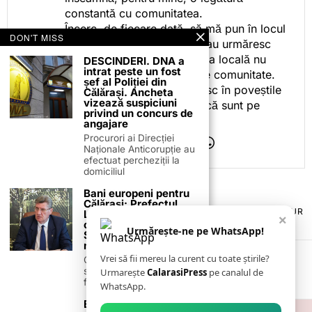
constantă cu comunitatea.
Încerc, de fiecare dată, să mă pun în locul
DON'T MISS
celor care citesc, privesc sau urmăresc
ceea ce fac. Pentru că presa locală nu
DESCINDERI. DNA a
intrat peste un fost
este despre mine, ci despre comunitate.
șef al Poliției din
Iar dacă oamenii se regăsesc în poveștile
Călărași. Ancheta
vizează suspiciuni
pe care le spun, înseamnă că sunt pe
privind un concurs de
drumul bun.
angajare
Procurori ai Direcției
Naționale Anticorupție au
efectuat percheziții la
domiciliul
Bani europeni pentru
Călărași: Prefectul
TERMENI ȘI CONDIȚII
COOKIES
POLITICA DE ANULARE & RETUR
Laurențiu State anunță
×
PUBLICITATE ONLINE & TIPĂRITĂ
DESPRE NOI
CONTACT
colaborarea cu ADR
Urmărește-ne pe WhatsApp!
ZIARUL ANUNȚUL CĂLĂRĂȘEAN
Sud-Muntenia pentru
noi finanțări
Vrei să fii mereu la curent cu toate știrile?
Călărașul se pregătește
să intre pe harta
Urmarește
CalarasiPress
pe canalul de
finanțărilor europene, cu
WhatsApp.
Ecoaqua SA anunță