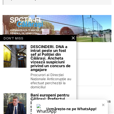
DON'T MISS
DESCINDERI. DNA a
intrat peste un fost
șef al Poliției din
Călărași. Ancheta
vizează suspiciuni
privind un concurs de
C.C
angajare
Procurori ai Direcției
Naționale Anticorupție au
efectuat percheziții la
domiciliul
Bani europeni pentru
Călărași: Prefectul
TERMENI ȘI CONDIȚII
COOKIES
POLITICA DE ANULARE & RETUR
Laurențiu State anunță
×
PUBLICITATE ONLINE & TIPĂRITĂ
DESPRE NOI
CONTACT
colaborarea cu ADR
Urmărește-ne pe WhatsApp!
Sud-Muntenia pentru
ZIARUL ANUNȚUL CĂLĂRĂȘEAN