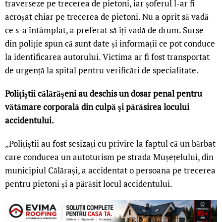
traverseze pe trecerea de pietoni, iar șoferul l-ar fi
acroșat chiar pe trecerea de pietoni. Nu a oprit să vadă
ce s-a întâmplat, a preferat să îți vadă de drum. Surse
din poliție spun că sunt date și informații ce pot conduce
la identificarea autorului. Victima ar fi fost transportat
de urgență la spital pentru verificări de specialitate.
Poliţiştii călărășeni au deschis un dosar penal pentru
vătămare corporală din culpă şi părăsirea locului
accidentului.
„Polițiștii au fost sesizați cu privire la faptul că un bărbat
care conducea un autoturism pe strada Mușețelului, din
municipiul Călărași, a accidentat o persoana pe trecerea
pentru pietoni și a părăsit locul accidentului.