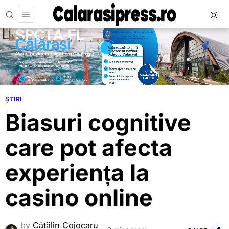
ȘTIRI
Biasuri cognitive
care pot afecta
experiența la
casino online
by
Cătălin Cojocaru