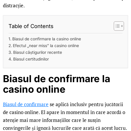
distracție.
Table of Contents
Biasul de confirmare la casino online
Efectul „near miss” la casino online
Biasul câștigurilor recente
Biasul certitudinilor
Biasul de confirmare la
casino online
Biasul de confirmare
se aplică inclusiv pentru jucătorii
de casino online. El apare în momentul în care acordă o
atenție mai mare informațiilor care le susțin
convingerile și ignoră lucrurile care arată că acest lucru.