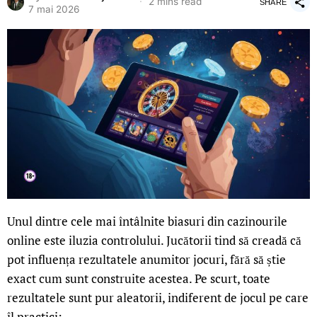
2 mins read
SHARE
7 mai 2026
Unul dintre cele mai întâlnite biasuri din cazinourile
online este iluzia controlului. Jucătorii tind să creadă că
pot influența rezultatele anumitor jocuri, fără să știe
exact cum sunt construite acestea. Pe scurt, toate
rezultatele sunt pur aleatorii, indiferent de jocul pe care
îl practici: