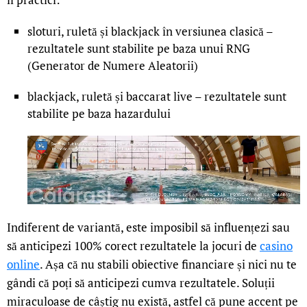
sloturi, ruletă și blackjack în versiunea clasică –
rezultatele sunt stabilite pe baza unui RNG
(Generator de Numere Aleatorii)
blackjack, ruletă și baccarat live – rezultatele sunt
stabilite pe baza hazardului
Indiferent de variantă, este imposibil să influențezi sau
să anticipezi 100% corect rezultatele la jocuri de
casino
online
. Așa că nu stabili obiective financiare și nici nu te
gândi că poți să anticipezi cumva rezultatele. Soluții
miraculoase de câștig nu există, astfel că pune accent pe