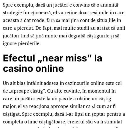
Spre exemplu, dacă un jucător e convins că o anumită
strategie funcționează, el va reține doar sesiunile în care
aceasta a dat roade, fără să mai țină cont de situațiile în
care a pierdut. De fapt, mai multe studii au arătat că unii
jucători tind să țină minte mai degrabă câștigurile și să
ignore pierderile.
Efectul „near miss” la
casino online
Un alt bias întâlnit adesea în cazinourile online este cel
de „aproape câștig”. Cu alte cuvinte, în momentul în
care un jucător este la un pas de a obține un câștig
major, el va reacționa aproape similar ca și cum ar fi
câștigat. Spre exemplu, dacă i-ar lipsi un șeptar pentru a
completa o linie câștigătoare, creierul său va fi stimulat