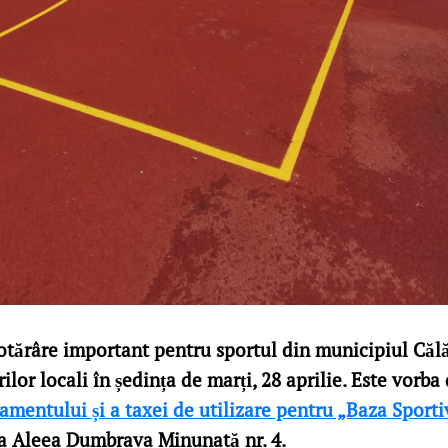
otărâre important pentru sportul din municipiul Călăr
rilor locali în ședința de marți, 28 aprilie. Este vorba
amentului și a taxei de utilizare pentru „Baza Sporti
da Aleea Dumbrava Minunată nr. 4.