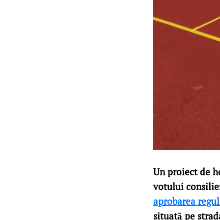
Un proiect de h
votului consilie
aprobarea regul
situată pe stra