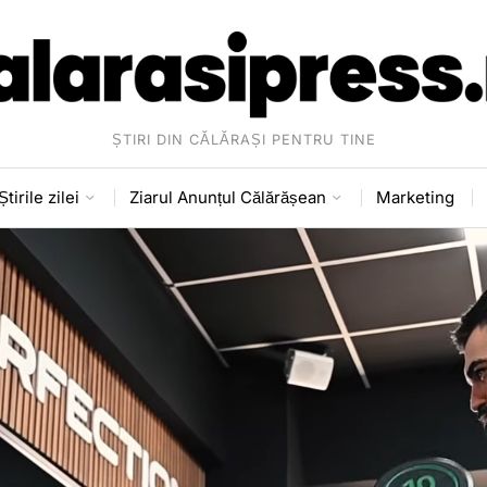
ȘTIRI DIN CĂLĂRAȘI PENTRU TINE
Știrile zilei
Ziarul Anunțul Călărășean
Marketing