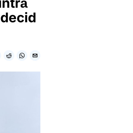
intră
i decid