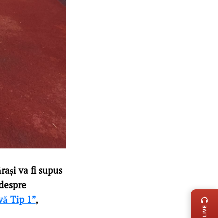
ași va fi supus
LIVE 
 despre
vă Tip 1”
,