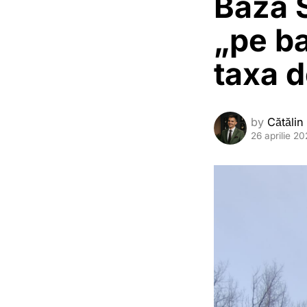
Baza S
„pe ba
taxa d
by
Cătălin
26 aprilie 2