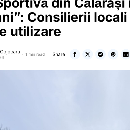
portivă din Călărași 
ni”: Consilierii local
e utilizare
 Cojocaru
Share
1 min read
026