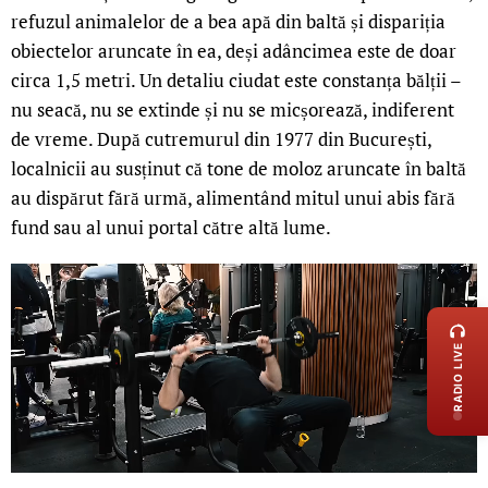
refuzul animalelor de a bea apă din baltă și dispariția
obiectelor aruncate în ea, deși adâncimea este de doar
circa 1,5 metri. Un detaliu ciudat este constanța bălții –
nu seacă, nu se extinde și nu se micșorează, indiferent
de vreme. După cutremurul din 1977 din București,
localnicii au susținut că tone de moloz aruncate în baltă
au dispărut fără urmă, alimentând mitul unui abis fără
fund sau al unui portal către altă lume.
LIVE 
RADIO LIVE