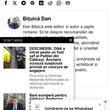
Bițuică Dan
Dan Bițuică este editor și autor a șapte
romane. Scrie despre recomandări de
carte, remedii naturiste, actualitate,
DON'T MISS
cotidian politic, sport și istorie, abordând
subiectele într-un stil accesibil și orientat
DESCINDERI. DNA a
intrat peste un fost
spre informare.
șef al Poliției din
Prin activitatea sa editorială, urmărește să
Călărași. Ancheta
vizează suspiciuni
ofere cititorilor conținut clar, echilibrat și
privind un concurs de
relevant, adaptat interesului public.
angajare
Procurori ai Direcției
Naționale Anticorupție au
efectuat percheziții la
domiciliul
Bani europeni pentru
Călărași: Prefectul
TERMENI ȘI CONDIȚII
COOKIES
POLITICA DE ANULARE & RETUR
Laurențiu State anunță
×
PUBLICITATE ONLINE & TIPĂRITĂ
DESPRE NOI
CONTACT
colaborarea cu ADR
Urmărește-ne pe WhatsApp!
Sud-Muntenia pentru
ZIARUL ANUNȚUL CĂLĂRĂȘEAN