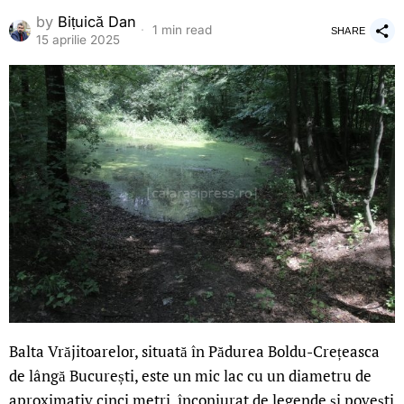
by
Bițuică Dan
1 min read
SHARE
15 aprilie 2025
Balta Vrăjitoarelor, situată în Pădurea Boldu-Crețeasca
de lângă București, este un mic lac cu un diametru de
aproximativ cinci metri, înconjurat de legende și povești