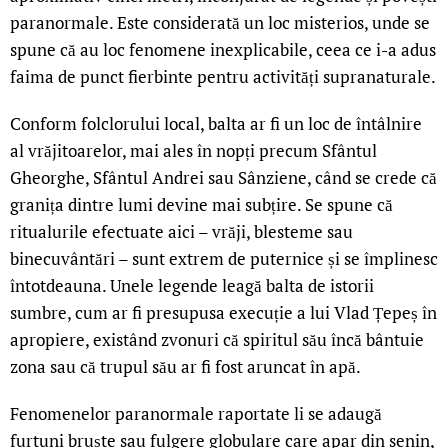
paranormale. Este considerată un loc misterios, unde se
spune că au loc fenomene inexplicabile, ceea ce i-a adus
faima de punct fierbinte pentru activități supranaturale.
Conform folclorului local, balta ar fi un loc de întâlnire
al vrăjitoarelor, mai ales în nopți precum Sfântul
Gheorghe, Sfântul Andrei sau Sânziene, când se crede că
granița dintre lumi devine mai subțire. Se spune că
ritualurile efectuate aici – vrăji, blesteme sau
binecuvântări – sunt extrem de puternice și se împlinesc
întotdeauna. Unele legende leagă balta de istorii
sumbre, cum ar fi presupusa execuție a lui Vlad Țepeș în
apropiere, existând zvonuri că spiritul său încă bântuie
zona sau că trupul său ar fi fost aruncat în apă.
Fenomenelor paranormale raportate li se adaugă
furtuni bruște sau fulgere globulare care apar din senin,