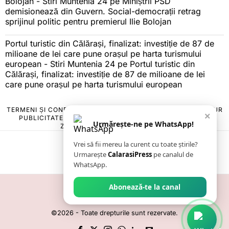
Bolojan - Stiri Muntenia 24
pe
Miniștrii PSD
demisionează din Guvern. Social-democrații retrag
sprijinul politic pentru premierul Ilie Bolojan
Portul turistic din Călărași, finalizat: investiție de 87 de
milioane de lei care pune orașul pe harta turismului
european - Stiri Muntenia 24
pe
Portul turistic din
Călărași, finalizat: investiție de 87 de milioane de lei
care pune orașul pe harta turismului european
TERMENI ȘI CONDIȚII
COOKIES
POLITICA DE ANULARE & RETUR
×
PUBLICITATE ONLINE & TIPĂRITĂ
DESPRE NOI
CONTACT
Urmărește-ne pe WhatsApp!
ZIARUL ANUNȚUL CĂLĂRĂȘEAN
Vrei să fii mereu la curent cu toate știrile?
Urmarește
CalarasiPress
pe canalul de
WhatsApp.
Abonează-te la canal
©
2026
- Toate drepturile sunt rezervate.