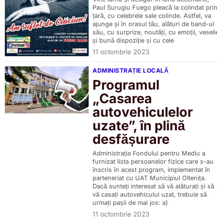
Paul Surugiu Fuego pleacă la colindat pri
țară, cu celebrele sale colinde. Astfel, va
ajunge și în orasul tău, alături de band-ul
său, cu surprize, noutăți, cu emoții, veseli
și bună dispoziție și cu cele
11 octombrie 2023
ADMINISTRAȚIE LOCALĂ
Programul
„Casarea
autovehiculelor
uzate”, în plină
desfășurare
Administrația Fondului pentru Mediu a
furnizat lista persoanelor fizice care s-au
înscris în acest program, implementat în
parteneriat cu UAT Municipiul Oltenița.
Dacă sunteți interesat să vă alăturați și să
vă casați autovehiculul uzat, trebuie să
urmați pașii de mai jos: a)
11 octombrie 2023