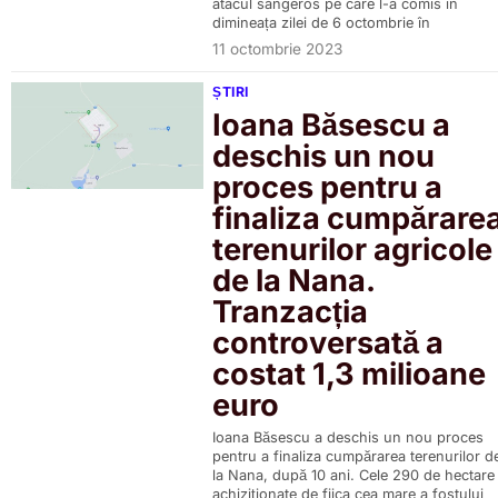
atacul sângeros pe care l-a comis în
dimineața zilei de 6 octombrie în
11 octombrie 2023
ȘTIRI
Ioana Băsescu a
deschis un nou
proces pentru a
finaliza cumpărare
terenurilor agricole
de la Nana.
Tranzacția
controversată a
costat 1,3 milioane
euro
Ioana Băsescu a deschis un nou proces
pentru a finaliza cumpărarea terenurilor d
la Nana, după 10 ani. Cele 290 de hectare
achiziționate de fiica cea mare a fostului