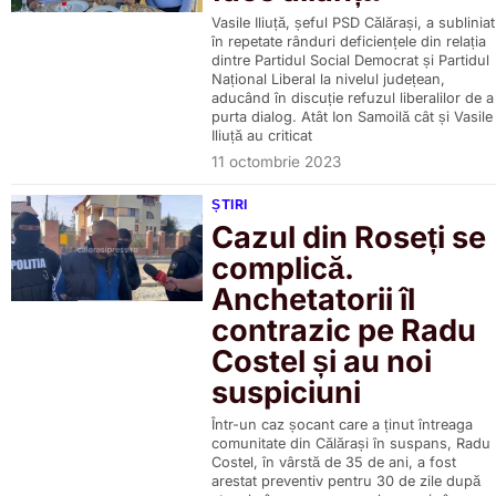
Vasile Iliuță, șeful PSD Călărași, a subliniat
în repetate rânduri deficiențele din relația
dintre Partidul Social Democrat și Partidul
Național Liberal la nivelul județean,
aducând în discuție refuzul liberalilor de a
purta dialog. Atât Ion Samoilă cât și Vasile
Iliuță au criticat
11 octombrie 2023
ȘTIRI
Cazul din Roseți se
complică.
Anchetatorii îl
contrazic pe Radu
Costel și au noi
suspiciuni
Într-un caz șocant care a ținut întreaga
comunitate din Călărași în suspans, Radu
Costel, în vârstă de 35 de ani, a fost
arestat preventiv pentru 30 de zile după