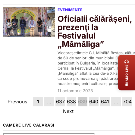
EVENIMENTE
Oficialii călărășeni,
prezenți la
Festivalul
„Mămăliga”
LIVE 
Vicepreședintele CJ, Mihăiță Beștea, alătur
de 60 de seniori din municipiul Oltenița, a
participat în Bulgaria, în localitatea Nova
RADIO LIVE
Cerna, la Festivalul „Mămăliga”. Festivalul
„Mămăliga” aflat la cea de-a XI-a ediție, ar
ca scop promovarea și păstrarea bogatei
noastre moșteniri culturale, precum
11 octombrie 2023
Previous
1
…
637
638
639
640
641
…
704
Next
CAMERE LIVE CALARASI