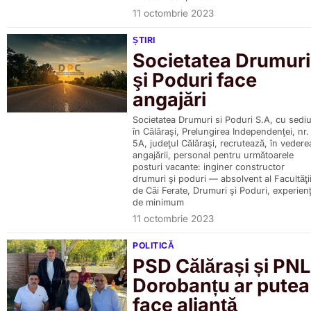
11 octombrie 2023
ȘTIRI
Societatea Drumuri
şi Poduri face
angajări
Societatea Drumuri si Poduri S.A, cu sediu
în Călăraşi, Prelungirea Independenţei, nr.
5A, judeţul Călăraşi, recrutează, în vedere
angajării, personal pentru următoarele
posturi vacante: inginer constructor
drumuri şi poduri — absolvent al Facultăţi
de Căi Ferate, Drumuri şi Poduri, experien
de minimum
11 octombrie 2023
POLITICĂ
PSD Călărași și PNL
Dorobanțu ar putea
face alianță