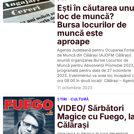
Ești în căutarea unu
loc de muncă?
Bursa locurilor de
muncă este
aproape
Agenția Județeană pentru Ocuparea Forțe
de Muncă din Călărași (AJOFM Călărași)
anunță organizarea Bursei Locurilor de
Muncă pentru Absolvenții Promoției 2023
programată pentru data de 27 octombrie
2023. Evenimentul va avea loc începând 
ora 09:00 în două locații: Călărași – Agenț
11 octombrie 2023
ȘTIRI
·
CULTURĂ
VIDEO/ Sărbători
Magice cu Fuego, l
Călărași
Vine iarna și desigur în luna decembrie,