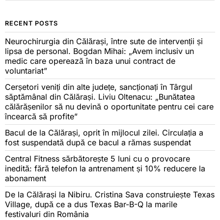
RECENT POSTS
Neurochirurgia din Călărași, între sute de intervenții și
lipsa de personal. Bogdan Mihai: „Avem inclusiv un
medic care operează în baza unui contract de
voluntariat”
Cerșetori veniți din alte județe, sancționați în Târgul
săptămânal din Călărași. Liviu Oltenacu: „Bunătatea
călărășenilor să nu devină o oportunitate pentru cei care
încearcă să profite”
Bacul de la Călărași, oprit în mijlocul zilei. Circulația a
fost suspendată după ce bacul a rămas suspendat
Central Fitness sărbătorește 5 luni cu o provocare
inedită: fără telefon la antrenament și 10% reducere la
abonament
De la Călărași la Nibiru. Cristina Sava construiește Texas
Village, după ce a dus Texas Bar-B-Q la marile
festivaluri din România