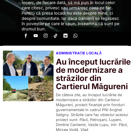
Încerc, de fiecare dată, să mă pun în locul celor
care citesc, privesc sau urmăresc ceea ce fac.
Pentru că presa locală nu este despre mine, ci
despre comunitate. Iar dacă oamenii se regăsesc
în poveștile pe care le spun, înseamnă că sunt pe
drumul bun.
ADMINISTRAȚIE LOCALĂ
Au început lucrările
de modernizare a
străzilor din
Cartierul Măgureni
De câteva zile, au început lucrările de
modernizare a străzilor din Cartierul
Măgureni, proiect finanțat prin fonduri
guvernamentale în cadrul PNI Anghel
Saligny. Străzile care fac obiectul acestui
proiect sunt: Păcii, Petroşani, Lupeni,
Dimitrie Cantemir, Vasile Lupu, Intr. Păcii,
Mircea Vodă, Vlad