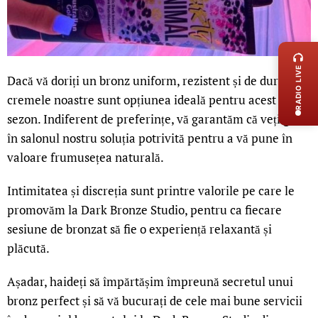
LIVE 
RADIO LIVE
Dacă vă doriți un bronz uniform, rezistent și de durată,
cremele noastre sunt opțiunea ideală pentru acest
sezon. Indiferent de preferințe, vă garantăm că veți găsi
în salonul nostru soluția potrivită pentru a vă pune în
valoare frumusețea naturală.
Intimitatea și discreția sunt printre valorile pe care le
promovăm la Dark Bronze Studio, pentru ca fiecare
sesiune de bronzat să fie o experiență relaxantă și
plăcută.
Așadar, haideți să împărtășim împreună secretul unui
bronz perfect și să vă bucurați de cele mai bune servicii