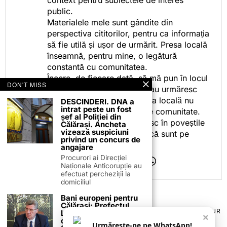
context pentru subiectele de interes
public.
Materialele mele sunt gândite din
perspectiva cititorilor, pentru ca informația
să fie utilă și ușor de urmărit. Presa locală
înseamnă, pentru mine, o legătură
constantă cu comunitatea.
Încerc, de fiecare dată, să mă pun în locul
DON'T MISS
celor care citesc, privesc sau urmăresc
ceea ce fac. Pentru că presa locală nu
DESCINDERI. DNA a
intrat peste un fost
este despre mine, ci despre comunitate.
șef al Poliției din
Iar dacă oamenii se regăsesc în poveștile
Călărași. Ancheta
vizează suspiciuni
pe care le spun, înseamnă că sunt pe
privind un concurs de
drumul bun.
angajare
Procurori ai Direcției
Naționale Anticorupție au
efectuat percheziții la
domiciliul
Bani europeni pentru
Călărași: Prefectul
TERMENI ȘI CONDIȚII
COOKIES
POLITICA DE ANULARE & RETUR
Laurențiu State anunță
×
PUBLICITATE ONLINE & TIPĂRITĂ
DESPRE NOI
CONTACT
colaborarea cu ADR
Urmărește-ne pe WhatsApp!