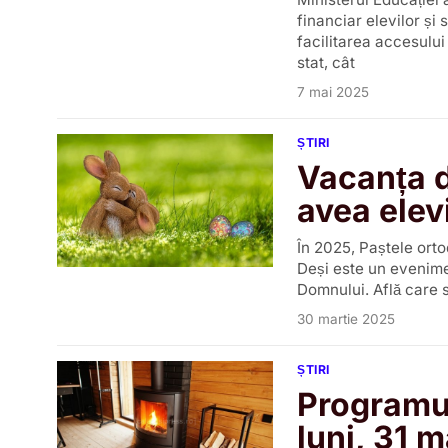
financiar elevilor și 
facilitarea accesului 
stat, cât
7 mai 2025
ȘTIRI
Vacanța d
avea elevi
În 2025, Paștele ortod
Deși este un evenime
Domnului. Află care s
30 martie 2025
ȘTIRI
Programu
luni, 31 m