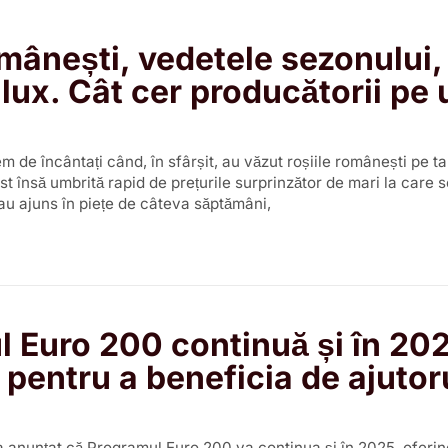
omânești, vedetele sezonului,
 lux. Cât cer producătorii pe 
m de încântați când, în sfârșit, au văzut roșiile românești pe t
ost însă umbrită rapid de prețurile surprinzător de mari la care 
au ajuns în piețe de câteva săptămâni,
 Euro 200 continuă și în 202
e pentru a beneficia de ajutor
a anunțat că Programul Euro 200 va continua și în 2025, oferind