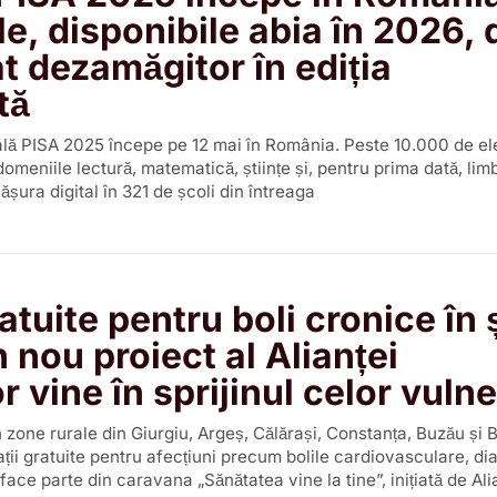
le, disponibile abia în 2026,
at dezamăgitor în ediția
tă
ală PISA 2025 începe pe 12 mai în România. Peste 10.000 de el
 domeniile lectură, matematică, științe și, pentru prima dată, li
șura digital în 321 de școli din întreaga
atuite pentru boli cronice în
 nou proiect al Alianței
r vine în sprijinul celor vulne
n zone rurale din Giurgiu, Argeș, Călărași, Constanța, Buzău și
ții gratuite pentru afecțiuni precum bolile cardiovasculare, dia
face parte din caravana „Sănătatea vine la tine”, inițiată de Ali