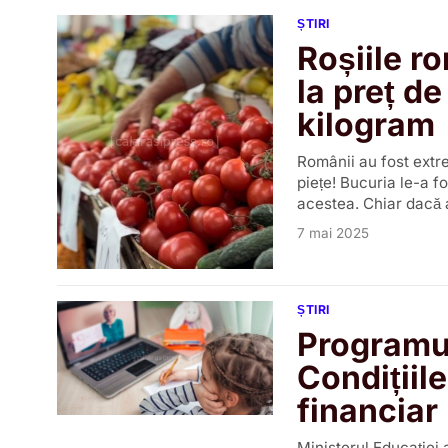
ȘTIRI
Roșiile r
la preț de
kilogram
Românii au fost extre
piețe! Bucuria le-a f
acestea. Chiar dacă 
7 mai 2025
ȘTIRI
Programul
Condițiil
financiar
Ministerul Educației 