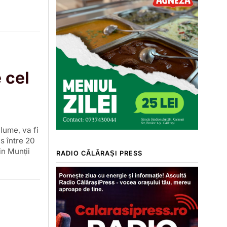
 cel
lume, va fi
s între 20
in Munții
RADIO CĂLĂRAȘI PRESS