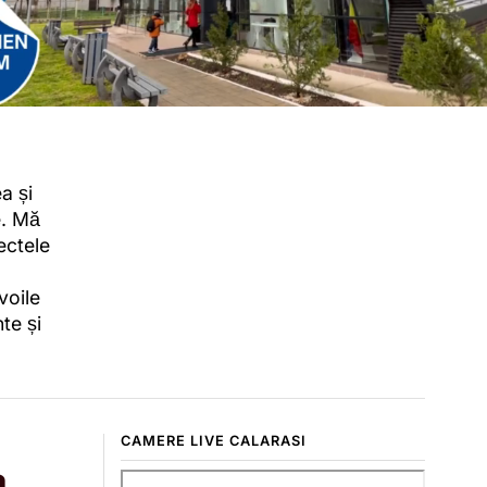
a și
e. Mă
ectele
voile
te și
CAMERE LIVE CALARASI
a.