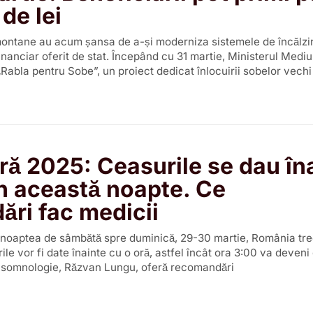
de lei
ontane au acum șansa de a-și moderniza sistemele de încălzi
financiar oferit de stat. Începând cu 31 martie, Ministerul Mediu
Rabla pentru Sobe”, un proiect dedicat înlocuirii sobelor vech
ră 2025: Ceasurile se dau în
în această noapte. Ce
ri fac medicii
 noaptea de sâmbătă spre duminică, 29-30 martie, România tre
le vor fi date înainte cu o oră, astfel încât ora 3:00 va deveni
n somnologie, Răzvan Lungu, oferă recomandări