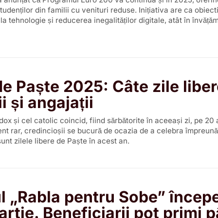
studenților din familii cu venituri reduse. Inițiativa are ca obiect
la tehnologie și reducerea inegalităților digitale, atât în învăță
e Paște 2025: Câte zile liber
i și angajații
ox și cel catolic coincid, fiind sărbătorite în aceeași zi, pe 20 a
nt rar, credincioșii se bucură de ocazia de a celebra împreună
unt zilele libere de Paște în acest an.
l „Rabla pentru Sobe” încep
artie. Beneficiarii pot primi 