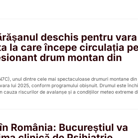
rășanul deschis pentru vara
a la care începe circulația pe
esionant drum montan din
7C), unul dintre cele mai spectaculoase drumuri montane din 
 vara lui 2025, conform programului obișnuit. Drumul este închi
din cauza riscurilor de avalanșe și a condițiilor meteo extreme d
în România: Bucureștiul va
ima clinică de Psihiatrie