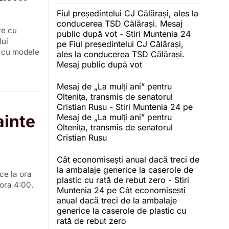
Fiul președintelui CJ Călărași, ales la
conducerea TSD Călărași. Mesaj
re cu
public după vot - Stiri Muntenia 24
lui
pe
Fiul președintelui CJ Călărași,
i cu modele
ales la conducerea TSD Călărași.
Mesaj public după vot
Mesaj de „La mulți ani” pentru
Oltenița, transmis de senatorul
Cristian Rusu - Stiri Muntenia 24
pe
ainte
Mesaj de „La mulți ani” pentru
Oltenița, transmis de senatorul
Cristian Rusu
Cât economisești anual dacă treci de
la ambalaje generice la caserole de
ce la ora
plastic cu rată de rebut zero - Stiri
 ora 4:00.
Muntenia 24
pe
Cât economisești
anual dacă treci de la ambalaje
generice la caserole de plastic cu
rată de rebut zero