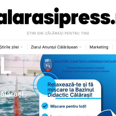
ȘTIRI DIN CĂLĂRAȘI PENTRU TINE
Știrile zilei
Ziarul Anunțul Călărășean
Marketing