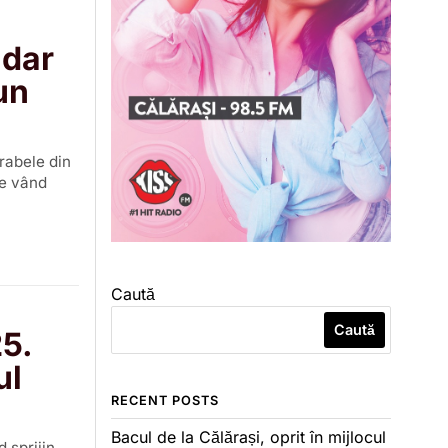
 dar
un
arabele din
se vând
Caută
Caută
5.
ul
RECENT POSTS
Bacul de la Călărași, oprit în mijlocul
 sprijin