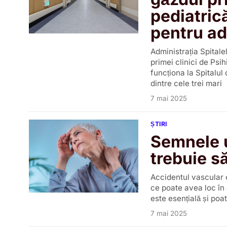
pediatric
pentru ad
Administrația Spitale
primei clinici de Psi
funcționa la Spitalul
dintre cele trei mari
7 mai 2025
ȘTIRI
Semnele u
trebuie s
Accidentul vascular 
ce poate avea loc în
este esențială și poa
7 mai 2025