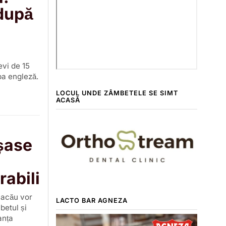
 după
evi de 15
mba engleză.
LOCUL UNDE ZÂMBETELE SE SIMT
ACASĂ
 șase
rabili
 Bacău vor
LACTO BAR AGNEZA
betul și
anța