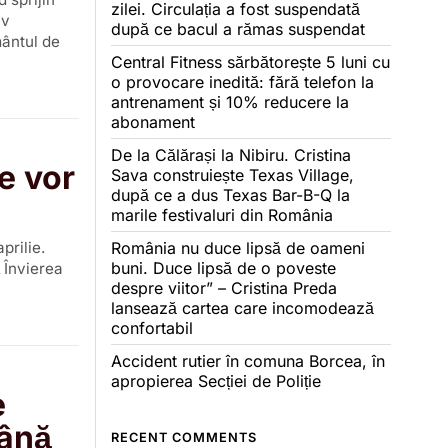
zilei. Circulația a fost suspendată
iv
după ce bacul a rămas suspendat
mântul de
Central Fitness sărbătorește 5 luni cu
o provocare inedită: fără telefon la
antrenament și 10% reducere la
abonament
De la Călărași la Nibiru. Cristina
e vor
Sava construiește Texas Village,
după ce a dus Texas Bar-B-Q la
marile festivaluri din România
România nu duce lipsă de oameni
prilie.
buni. Duce lipsă de o poveste
 Învierea
despre viitor” – Cristina Preda
lansează cartea care incomodează
confortabil
Accident rutier în comuna Borcea, în
apropierea Secției de Poliție
e
până
RECENT COMMENTS