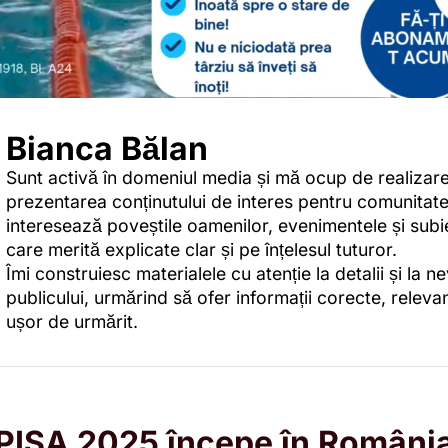
Bianca Bălan
Sunt activă în domeniul media și mă ocup de realizare
prezentarea conținutului de interes pentru comunitat
interesează poveștile oamenilor, evenimentele și subi
care merită explicate clar și pe înțelesul tuturor.
Îmi construiesc materialele cu atenție la detalii și la ne
publicului, urmărind să ofer informații corecte, relevan
ușor de urmărit.
PISA 2025 începe în Români