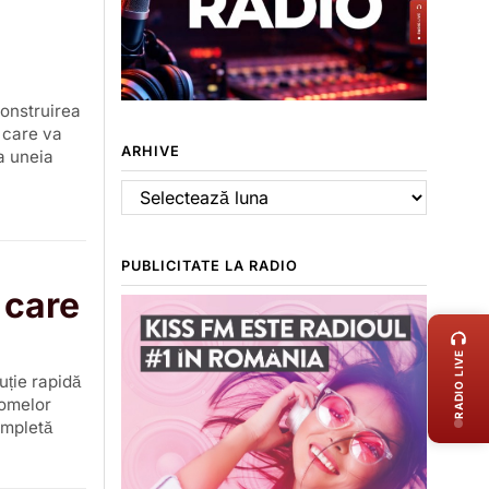
construirea
, care va
ARHIVE
a uneia
Arhive
PUBLICITATE LA RADIO
 care
LIVE 
RADIO LIVE
uție rapidă
tomelor
ompletă