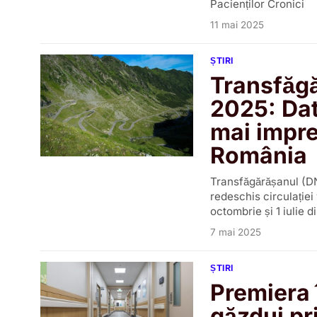
Pacienților Cronici
11 mai 2025
ȘTIRI
Transfăgă
2025: Dat
mai impr
România
Transfăgărășanul (DN
redeschis circulației
octombrie și 1 iulie 
7 mai 2025
ȘTIRI
Premiera 
găzdui pr