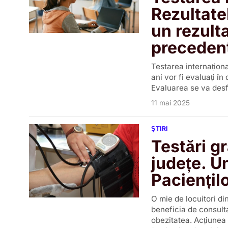
Rezultate
un rezult
preceden
Testarea internațion
ani vor fi evaluați în
Evaluarea se va desfă
11 mai 2025
ȘTIRI
Testări gr
județe. Un
Paciențilo
O mie de locuitori di
beneficia de consulta
obezitatea. Acțiunea 