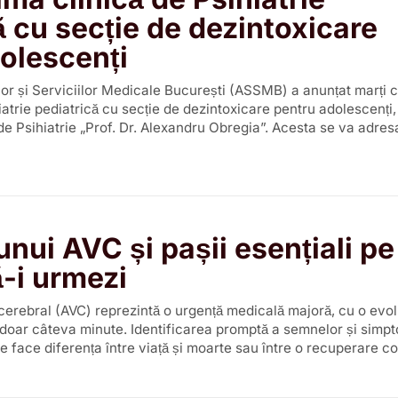
ă cu secție de dezintoxicare
olescenți
lor și Serviciilor Medicale București (ASSMB) a anunțat marți 
hiatrie pediatrică cu secție de dezintoxicare pentru adolescenți
 de Psihiatrie „Prof. Dr. Alexandru Obregia”. Acesta se va adres
nui AVC și pașii esențiali pe
ă-i urmezi
cerebral (AVC) reprezintă o urgență medicală majoră, cu o evol
 doar câteva minute. Identificarea promptă a semnelor și simp
te face diferența între viață și moarte sau între o recuperare c