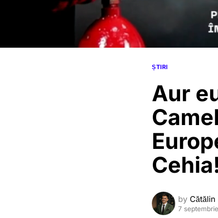
ȘTIRI
Aur e
Cameli
Europ
Cehia
by
Cătălin
7 septembri