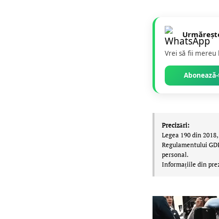
Urmăreșt
Vrei să fii mereu
Abonează-t
Precizări:
Legea 190 din 2018, 
Regulamentului GDPR,
personal.
Informațiile din pre