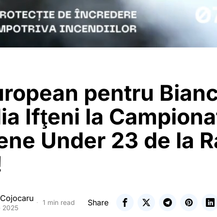
uropean pentru Bian
a Ifţeni la Campiona
ene Under 23 de la R
!
 Cojocaru
Share
1 min read
e 2025