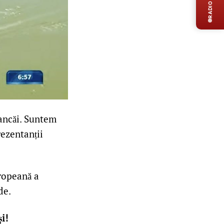
RADIO LIVE
iancăi. Suntem
rezentanții
uropeană a
de.
i!