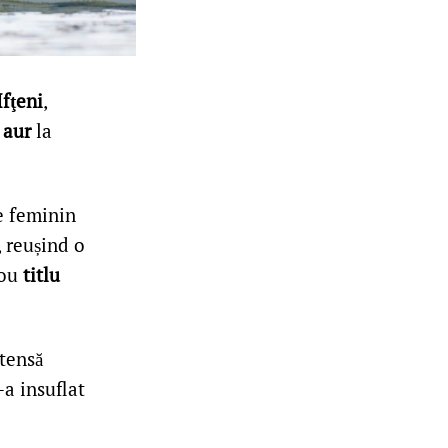
fţeni
,
 aur
la
e feminin
, reușind o
nou
titlu
ntensă
-a insuflat