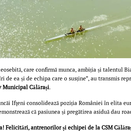
deosebită, care confirmă munca, ambiția și talentul B
 de ea și de echipa care o susține”, au transmis rep
v Municipal Călărași
.
ncăi Ifţeni consolidează poziția României în elita e
demonstrează că pasiunea și pregătirea asiduă dau roa
a! Felicitări, antrenorilor și echipei de la CSM Călăraș