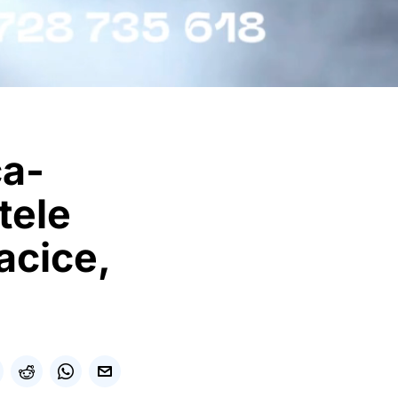
ca-
tele
acice,