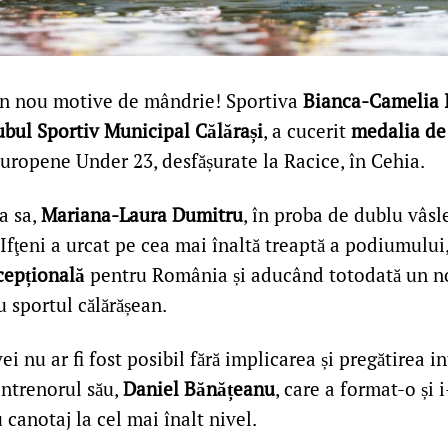
din nou motive de mândrie! Sportiva
Bianca-Camelia I
ubul Sportiv Municipal Călărași
, a cucerit
medalia de
ropene Under 23, desfășurate la Racice, în Cehia.
a sa,
Mariana-Laura Dumitru
, în proba de dublu vâsl
fţeni a urcat pe cea mai înaltă treaptă a podiumului
cepțională
pentru România și aducând totodată un 
 sportul călărășean.
ei nu ar fi fost posibil fără implicarea și pregătirea i
ntrenorul său,
Daniel Bănățeanu
, care a format-o și i
canotaj la cel mai înalt nivel.