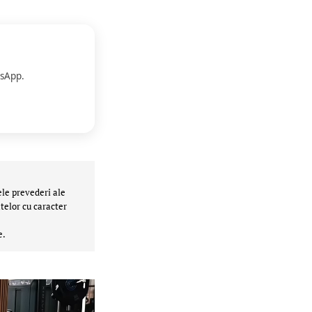
sApp.
ele prevederi ale
telor cu caracter
e.