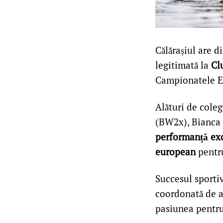
Călărașiul are 
legitimată la
Cl
Campionatele Eu
Alături de coleg
(BW2x), Bianca I
performanță ex
european
pentru
Succesul sportiv
coordonată de a
pasiunea pentru 