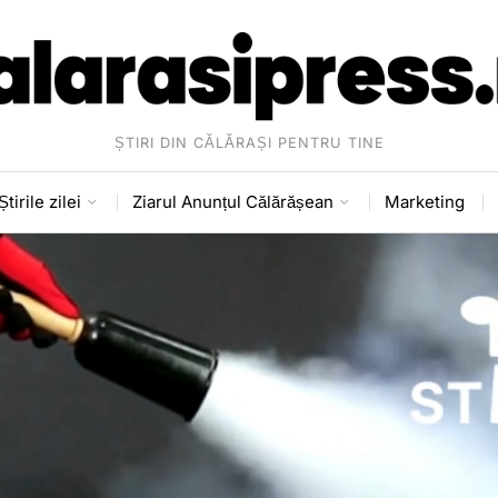
ȘTIRI DIN CĂLĂRAȘI PENTRU TINE
Știrile zilei
Ziarul Anunțul Călărășean
Marketing