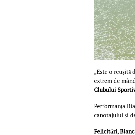
„Este o reușită 
extrem de mândri
Clubului Sporti
Performanța Bia
canotajului și 
Felicitări, Bianc