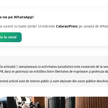
e-ne pe WhatsApp!
 la curent cu toate știrile? Urmăreste
CalarasiPress
pe canalul de What
e la canal
la articolul 7, menţionează că activitatea jurnalistică este exonerată de la un
 dacă se păstrează un echilibru între libertatea de exprimare şi protecţia da
zentul articol sunt de interes public și sunt obținute din surse publice deschis