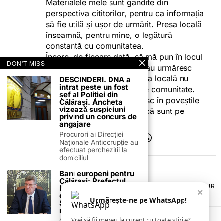
Materialele mele sunt gândite din
perspectiva cititorilor, pentru ca informația
să fie utilă și ușor de urmărit. Presa locală
înseamnă, pentru mine, o legătură
constantă cu comunitatea.
Încerc, de fiecare dată, să mă pun în locul
DON'T MISS
celor care citesc, privesc sau urmăresc
ceea ce fac. Pentru că presa locală nu
DESCINDERI. DNA a
intrat peste un fost
este despre mine, ci despre comunitate.
șef al Poliției din
Iar dacă oamenii se regăsesc în poveștile
Călărași. Ancheta
vizează suspiciuni
pe care le spun, înseamnă că sunt pe
privind un concurs de
drumul bun.
angajare
Procurori ai Direcției
Naționale Anticorupție au
efectuat percheziții la
domiciliul
Bani europeni pentru
Călărași: Prefectul
TERMENI ȘI CONDIȚII
COOKIES
POLITICA DE ANULARE & RETUR
Laurențiu State anunță
×
PUBLICITATE ONLINE & TIPĂRITĂ
DESPRE NOI
CONTACT
colaborarea cu ADR
Urmărește-ne pe WhatsApp!
ZIARUL ANUNȚUL CĂLĂRĂȘEAN
Sud-Muntenia pentru
noi finanțări
Vrei să fii mereu la curent cu toate știrile?
Călărașul se pregătește