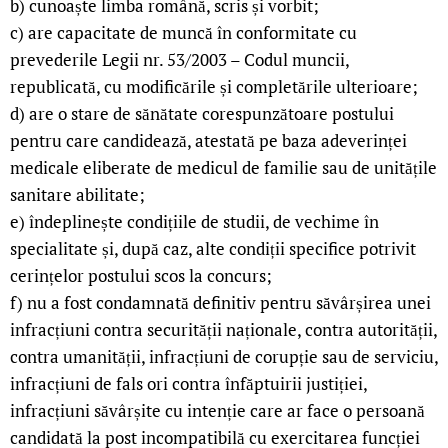
b) cunoaște limba română, scris și vorbit;
c) are capacitate de muncă în conformitate cu
prevederile Legii nr. 53/2003 – Codul muncii,
republicată, cu modificările și completările ulterioare;
d) are o stare de sănătate corespunzătoare postului
pentru care candidează, atestată pe baza adeverinței
medicale eliberate de medicul de familie sau de unitățile
sanitare abilitate;
e) îndeplinește condițiile de studii, de vechime în
specialitate și, după caz, alte condiții specifice potrivit
cerințelor postului scos la concurs;
f) nu a fost condamnată definitiv pentru săvârșirea unei
infracțiuni contra securității naționale, contra autorității,
contra umanității, infracțiuni de corupție sau de serviciu,
infracțiuni de fals ori contra înfăptuirii justiției,
infracțiuni săvârșite cu intenție care ar face o persoană
candidată la post incompatibilă cu exercitarea funcției