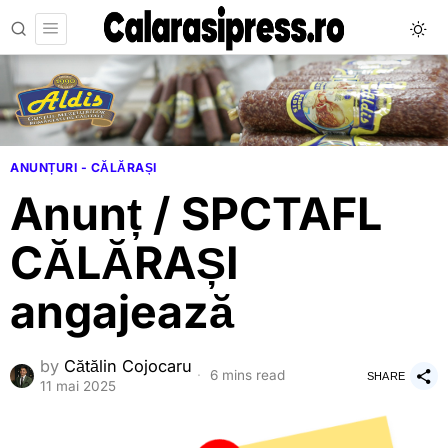
ANUNȚURI - CĂLĂRAȘI
Anunț / SPCTAFL
CĂLĂRAȘI
angajează
by
Cătălin Cojocaru
6 mins read
SHARE
11 mai 2025