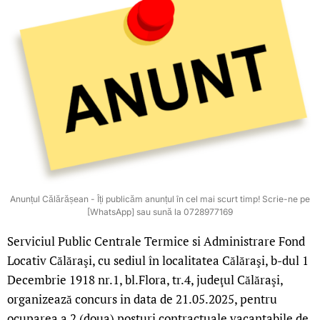
Anunțul Călărășean - Îți publicăm anunțul în cel mai scurt timp! Scrie-ne pe
[WhatsApp] sau sună la 0728977169
Serviciul Public Centrale Termice si Administrare Fond
Locativ Călăraşi, cu sediul în localitatea Călăraşi, b-dul 1
Decembrie 1918 nr.1, bl.Flora, tr.4, judeţul Călăraşi,
organizează concurs in data de 21.05.2025, pentru
ocuparea a 2 (doua) posturi contractuale vacantabile de