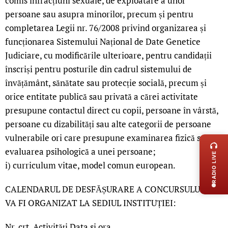
comis infracțiuni sexuale, de exploatare a unor
persoane sau asupra minorilor, precum și pentru
completarea Legii nr. 76/2008 privind organizarea și
funcționarea Sistemului Național de Date Genetice
Judiciare, cu modificările ulterioare, pentru candidații
înscriși pentru posturile din cadrul sistemului de
învățământ, sănătate sau protecție socială, precum și
orice entitate publică sau privată a cărei activitate
presupune contactul direct cu copii, persoane în vârstă,
persoane cu dizabilități sau alte categorii de persoane
LIVE 
vulnerabile ori care presupune examinarea fizică sau
evaluarea psihologică a unei persoane;
RADIO LIVE
i) curriculum vitae, model comun european.
CALENDARUL DE DESFĂȘURARE A CONCURSULUI CE
VA FI ORGANIZAT LA SEDIUL INSTITUȚIEI:
Nr. crt. Activităţi Data si ora