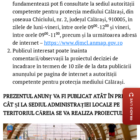
fundamentează pot fi consultate la sediul autorității
competente pentru protecția mediului Călărași, din
șoseaua Chiciului, nr. 2, județul Călărași, 910005, în
zilele de luni-vineri, între orele 09⁰⁰-12⁰⁰ și vineri,
între orele 09⁰⁰-11⁰⁰, precum și la următoarea adresă
de internet –
https://www.djmcl.anmap.gov.ro
Publicul interesat poate înainta
comentarii/observații la proiectul deciziei de
încadrare în termen de 10 zile de la data publicării
anunțului pe pagina de internet a autorității
competente pentru protecția mediului Călărași.
LIVE 
PREZENTUL ANUNȚ VA FI PUBLICAT ATÂT ÎN PRESĂ
RADIO LIVE
CÂT ȘI LA SEDIUL ADMINISTRAȚIEI LOCALE PE
TERITORIUL CĂREIA SE VA REALIZA PROIECTUL