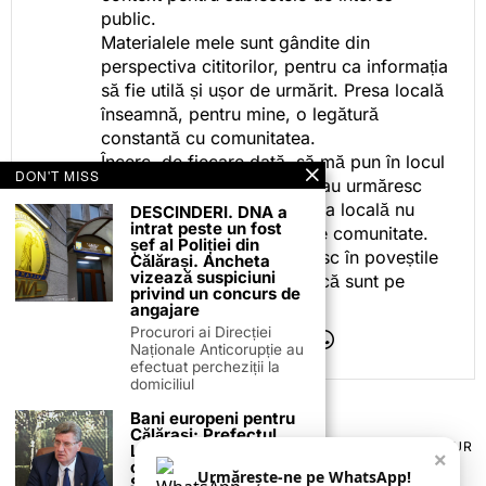
public.
Materialele mele sunt gândite din
perspectiva cititorilor, pentru ca informația
să fie utilă și ușor de urmărit. Presa locală
înseamnă, pentru mine, o legătură
constantă cu comunitatea.
Încerc, de fiecare dată, să mă pun în locul
DON'T MISS
celor care citesc, privesc sau urmăresc
ceea ce fac. Pentru că presa locală nu
DESCINDERI. DNA a
intrat peste un fost
este despre mine, ci despre comunitate.
șef al Poliției din
Iar dacă oamenii se regăsesc în poveștile
Călărași. Ancheta
vizează suspiciuni
pe care le spun, înseamnă că sunt pe
privind un concurs de
drumul bun.
angajare
Procurori ai Direcției
Naționale Anticorupție au
efectuat percheziții la
domiciliul
Bani europeni pentru
Călărași: Prefectul
TERMENI ȘI CONDIȚII
COOKIES
POLITICA DE ANULARE & RETUR
Laurențiu State anunță
×
PUBLICITATE ONLINE & TIPĂRITĂ
DESPRE NOI
CONTACT
colaborarea cu ADR
Urmărește-ne pe WhatsApp!
ZIARUL ANUNȚUL CĂLĂRĂȘEAN
Sud-Muntenia pentru