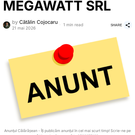
MEGAWATT SRL
by
Cătălin Cojocaru
1 min read
SHARE
21 mai 2026
Anunțul Călărășean - Îți publicăm anunțul în cel mai scurt timp! Scrie-ne pe