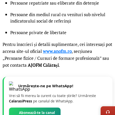
Persoane repatriate sau eliberate din detenție
Persoane din mediul rural cu venituri sub nivelul
indicatorului social de referință
Persoane private de libertate
Pentru înscrieri și detalii suplimentare, cei interesați pot
accesa site-ul oficial
www.anofm.ro
, secțiunea
„Persoane fizice / Cursuri de formare profesională” sau
pot contacta
AJOFM Călărași
.
Urmărește-ne pe WhatsApp!
Vrei să fii mereu la curent cu toate știrile? Urmăreste
CalarasiPress
pe canalul de WhatsApp.
LIVE 
Abonează-te la canal