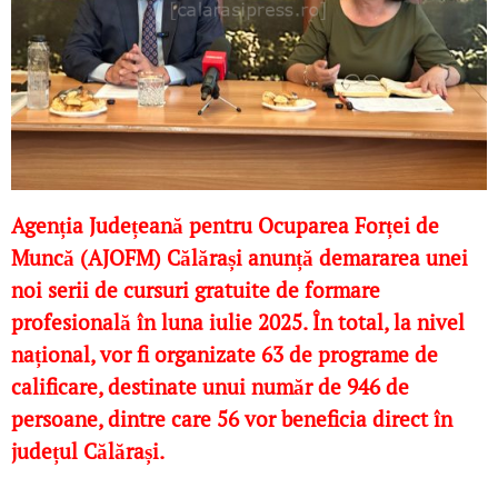
Agenția Județeană pentru Ocuparea Forței de
Muncă (AJOFM) Călărași anunță demararea unei
noi serii de cursuri gratuite de formare
profesională în luna iulie 2025. În total, la nivel
național, vor fi organizate 63 de programe de
calificare, destinate unui număr de 946 de
persoane, dintre care 56 vor beneficia direct în
județul Călărași.