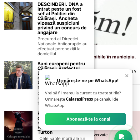
DESCINDERI. DNA a
intrat peste un fost
șef al Poliției din
Călărași. Ancheta
vizează suspiciuni
privind un concurs de
angajare
Procurori ai Direcției
Naționale Anticorupție au
efectuat percheziții la
6 august 2025
domiciliul
AJOFM Călărași: Locuri de muncă disponibile în municipiu.
Salarii de până la 8.000 de lei!
Bani europeni pentru
Călărași: Prefectul
TERMENI ȘI CONDIȚII
COOKIES
POLITICA DE ANULARE & RETUR
Laurențiu State anunță
×
PUBLICITATE ONLINE & TIPĂRITĂ
DESPRE NOI
CONTACT
colaborarea cu ADR
Urmărește-ne pe WhatsApp!
Sud-Muntenia pentru
ZIARUL ANUNȚUL CĂLĂRĂȘEAN
noi finanțări
Vrei să fii mereu la curent cu toate știrile?
Călărașul se pregătește
să intre pe harta
Urmarește
CalarasiPress
pe canalul de
finanțărilor europene, cu
WhatsApp.
Recomandare de
carte – „Cele șapte
Abonează-te la canal
morți ale lui Evelyn
Hardcastle” de Stuart
Turton
©
2026
- Toate drepturile sunt rezervate.
„Cele șapte morți ale lui