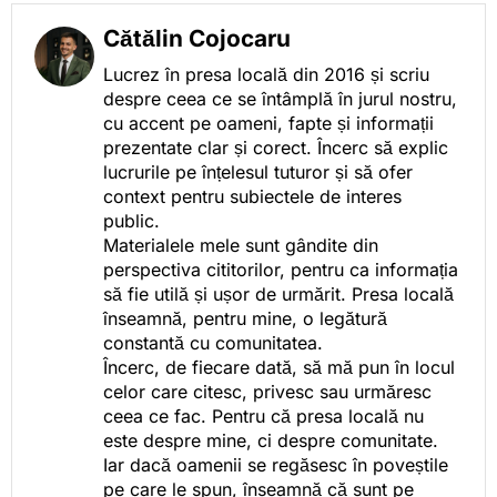
Cătălin Cojocaru
Lucrez în presa locală din 2016 și scriu
despre ceea ce se întâmplă în jurul nostru,
cu accent pe oameni, fapte și informații
prezentate clar și corect. Încerc să explic
lucrurile pe înțelesul tuturor și să ofer
context pentru subiectele de interes
public.
Materialele mele sunt gândite din
perspectiva cititorilor, pentru ca informația
să fie utilă și ușor de urmărit. Presa locală
înseamnă, pentru mine, o legătură
constantă cu comunitatea.
Încerc, de fiecare dată, să mă pun în locul
celor care citesc, privesc sau urmăresc
ceea ce fac. Pentru că presa locală nu
este despre mine, ci despre comunitate.
Iar dacă oamenii se regăsesc în poveștile
pe care le spun, înseamnă că sunt pe