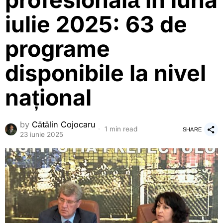
profesională în luna
iulie 2025: 63 de
programe
disponibile la nivel
național
by
Cătălin Cojocaru
1 min read
SHARE
23 iunie 2025