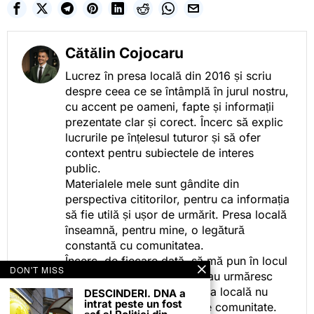
Cătălin Cojocaru
Lucrez în presa locală din 2016 și scriu
despre ceea ce se întâmplă în jurul nostru,
cu accent pe oameni, fapte și informații
prezentate clar și corect. Încerc să explic
lucrurile pe înțelesul tuturor și să ofer
context pentru subiectele de interes
public.
Materialele mele sunt gândite din
perspectiva cititorilor, pentru ca informația
să fie utilă și ușor de urmărit. Presa locală
înseamnă, pentru mine, o legătură
constantă cu comunitatea.
Încerc, de fiecare dată, să mă pun în locul
DON'T MISS
celor care citesc, privesc sau urmăresc
ceea ce fac. Pentru că presa locală nu
DESCINDERI. DNA a
intrat peste un fost
este despre mine, ci despre comunitate.