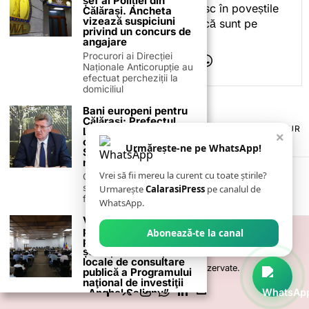
șef al Poliției din
Iar dacă oamenii se regăsesc în poveștile
Călărași. Ancheta
vizează suspiciuni
pe care le spun, înseamnă că sunt pe
privind un concurs de
drumul bun.
angajare
Procurori ai Direcției
Naționale Anticorupție au
efectuat percheziții la
domiciliul
Bani europeni pentru
Călărași: Prefectul
TERMENI ȘI CONDIȚII
COOKIES
POLITICA DE ANULARE & RETUR
Laurențiu State anunță
×
PUBLICITATE ONLINE & TIPĂRITĂ
DESPRE NOI
CONTACT
colaborarea cu ADR
Urmărește-ne pe WhatsApp!
Sud-Muntenia pentru
ZIARUL ANUNȚUL CĂLĂRĂȘEAN
noi finanțări
Vrei să fii mereu la curent cu toate știrile?
Călărașul se pregătește
să intre pe harta
Urmarește
CalarasiPress
pe canalul de
finanțărilor europene, cu
WhatsApp.
Vasile Iliuță a
participat, alături de
Abonează-te la canal
primarii județului, la
ședința autorităților
locale de consultare
©
2026
- Toate drepturile sunt rezervate.
publică a Programului
naţional de investiţii
„Anghel Saligny”,
Vasile Iliuță, președintele