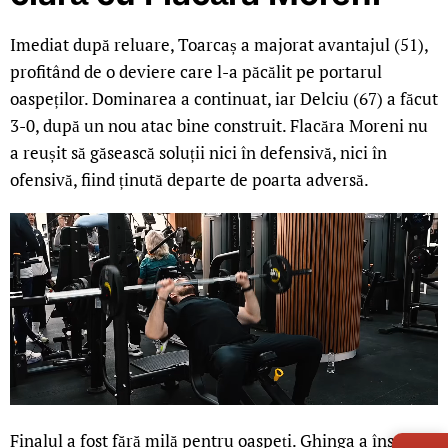
Imediat după reluare, Toarcaș a majorat avantajul (51),
profitând de o deviere care l-a păcălit pe portarul
oaspeților. Dominarea a continuat, iar Delciu (67) a făcut
3-0, după un nou atac bine construit. Flacăra Moreni nu
a reușit să găsească soluții nici în defensivă, nici în
ofensivă, fiind ținută departe de poarta adversă.
LIVE 
Finalul a fost fără milă pentru oaspeți. Ghinga a înscris