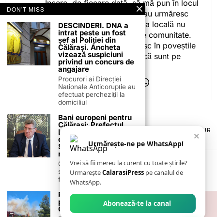
Încerc, de fiecare dată, să mă pun în locul
DON'T MISS
celor care citesc, privesc sau urmăresc
ceea ce fac. Pentru că presa locală nu
DESCINDERI. DNA a
intrat peste un fost
este despre mine, ci despre comunitate.
șef al Poliției din
Iar dacă oamenii se regăsesc în poveștile
Călărași. Ancheta
vizează suspiciuni
pe care le spun, înseamnă că sunt pe
privind un concurs de
drumul bun.
angajare
Procurori ai Direcției
Naționale Anticorupție au
efectuat percheziții la
domiciliul
Bani europeni pentru
Călărași: Prefectul
TERMENI ȘI CONDIȚII
COOKIES
POLITICA DE ANULARE & RETUR
Laurențiu State anunță
×
PUBLICITATE ONLINE & TIPĂRITĂ
DESPRE NOI
CONTACT
colaborarea cu ADR
Urmărește-ne pe WhatsApp!
ZIARUL ANUNȚUL CĂLĂRĂȘEAN
Sud-Muntenia pentru
noi finanțări
Vrei să fii mereu la curent cu toate știrile?
Călărașul se pregătește
să intre pe harta
Urmarește
CalarasiPress
pe canalul de
finanțărilor europene, cu
WhatsApp.
Prima misiune a
pompierilor romani în
Abonează-te la canal
Grecia