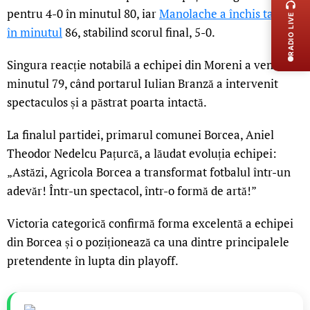
pentru 4-0 în minutul 80, iar
Manolache a închis tabela
RADIO LIVE
în minutul
86, stabilind scorul final, 5-0.
Singura reacție notabilă a echipei din Moreni a venit în
minutul 79, când portarul Iulian Branză a intervenit
spectaculos și a păstrat poarta intactă.
La finalul partidei, primarul comunei Borcea, Aniel
Theodor Nedelcu Pațurcă, a lăudat evoluția echipei:
„Astăzi, Agricola Borcea a transformat fotbalul într-un
adevăr! Într-un spectacol, într-o formă de artă!”
Victoria categorică confirmă forma excelentă a echipei
din Borcea și o poziționează ca una dintre principalele
pretendente în lupta din playoff.