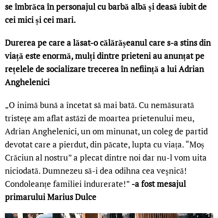
se îmbrăca în personajul cu barbă albă și deasă iubit de
cei mici și cei mari.
Durerea pe care a lăsat-o călărășeanul care s-a stins din
viață este enormă, mulți dintre prieteni au anunțat pe
rețelele de socializare trecerea în neființă a lui Adrian
Anghelenici
„O inimă bună a încetat să mai bată. Cu nemăsurată
tristeţe am aflat astăzi de moartea prietenului meu,
Adrian Anghelenici, un om minunat, un coleg de partid
devotat care a pierdut, din păcate, lupta cu viața. “Moș
Crăciun al nostru” a plecat dintre noi dar nu-l vom uita
niciodată. Dumnezeu să-i dea odihna cea veşnică!
Condoleanțe familiei îndurerate!”
-a fost mesajul
primarului Marius Dulce
LIVE 