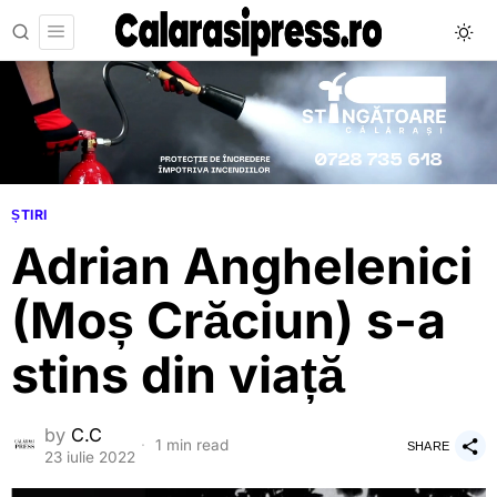
ȘTIRI
Adrian Anghelenici
(Moș Crăciun) s-a
stins din viață
by
C.C
1 min read
SHARE
23 iulie 2022