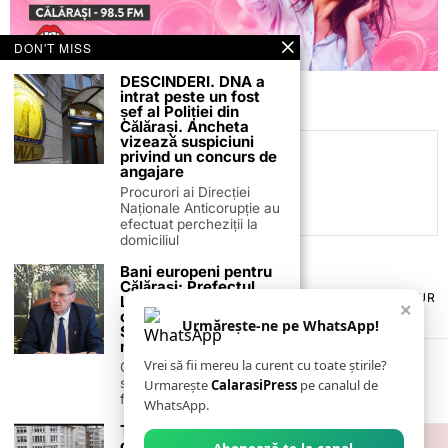
DON'T MISS
DESCINDERI. DNA a
intrat peste un fost
șef al Poliției din
Călărași. Ancheta
vizează suspiciuni
privind un concurs de
C.C
angajare
Procurori ai Direcției
Naționale Anticorupție au
efectuat percheziții la
domiciliul
Bani europeni pentru
Călărași: Prefectul
TERMENI ȘI CONDIȚII
COOKIES
POLITICA DE ANULARE & RETUR
Laurențiu State anunță
×
PUBLICITATE ONLINE & TIPĂRITĂ
DESPRE NOI
CONTACT
colaborarea cu ADR
Urmărește-ne pe WhatsApp!
Sud-Muntenia pentru
ZIARUL ANUNȚUL CĂLĂRĂȘEAN
noi finanțări
Vrei să fii mereu la curent cu toate știrile?
Călărașul se pregătește
să intre pe harta
Urmarește
CalarasiPress
pe canalul de
finanțărilor europene, cu
WhatsApp.
Tragedie în Liverpool:
o mașină intră în