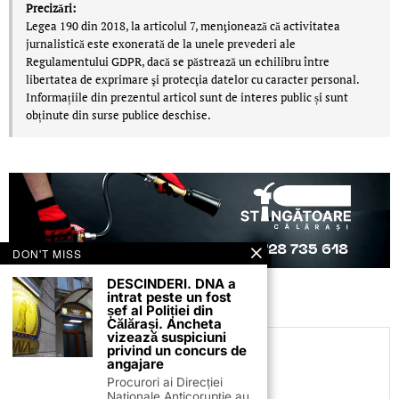
Precizări:
Legea 190 din 2018, la articolul 7, menţionează că activitatea
jurnalistică este exonerată de la unele prevederi ale
Regulamentului GDPR, dacă se păstrează un echilibru între
libertatea de exprimare şi protecţia datelor cu caracter personal.
Informațiile din prezentul articol sunt de interes public și sunt
obținute din surse publice deschise.
DON'T MISS
DESCINDERI. DNA a
intrat peste un fost
șef al Poliției din
Călărași. Ancheta
vizează suspiciuni
privind un concurs de
C.C
angajare
Procurori ai Direcției
Naționale Anticorupție au