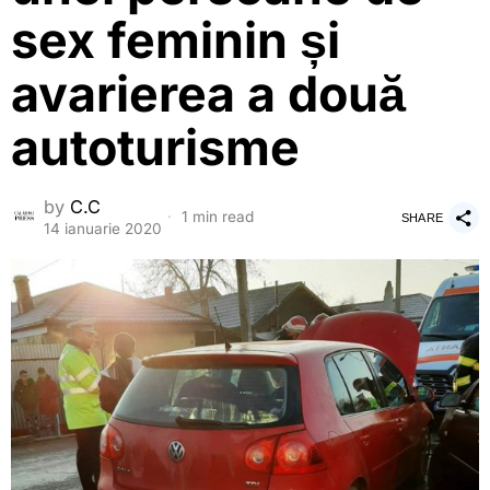
sex feminin și
avarierea a două
autoturisme
by
C.C
1 min read
SHARE
14 ianuarie 2020