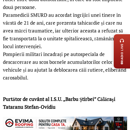
două persoane.
Paramedicii SMURD au acordat îngrijiri unei tinere în
vârstă de 21 de ani, care prezenta tahicardie și care nu
LIVE 
avea mărci traumatice, iar ulterior aceasta a refuzat să
fie transportată la o unitate spitalicească, rămânând la
locul intervenției.
RADIO LIVE
Pompierii militari încadrați pe autospeciala de
descarcerare au scos bornele acumulatorilor celor două
vehicule și au ajutat la deblocarea căii rutiere, eliberând
carosabilul.
Purtător de cuvânt al I.S.U. „Barbu Ştirbei” Călăraşi
Tataranu Stefan-Ovidiu