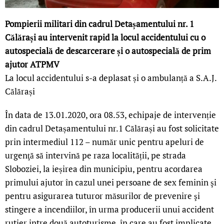
Pompierii militari din cadrul Detașamentului nr. 1
Călărași au intervenit rapid la locul accidentului cu o
autospecială de descarcerare și o autospecială de prim
ajutor ATPMV
La locul accidentului s-a deplasat și o ambulanță a S.A.J.
Călărași
În data de 13.01.2020, ora 08.53, echipaje de intervenție
din cadrul Detașamentului nr.1 Călărași au fost solicitate
prin intermediul 112 – număr unic pentru apeluri de
urgenţă să intervină pe raza localității, pe strada
Sloboziei, la ieșirea din municipiu, pentru acordarea
primului ajutor în cazul unei persoane de sex feminin şi
pentru asigurarea tuturor măsurilor de prevenire şi
stingere a incendiilor, în urma producerii unui accident
rutier intre două autoturisme, în care au fost implicate