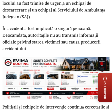
locului au fost trimise de urgență un echipaj de
descarcerare și un echipaj al Serviciului de Ambulanță
Județean (SAJ).
În accident a fost implicată o singură persoană.
Deocamdată, autoritățile nu au transmis informații
oficiale privind starea victimei sau cauza producerii
accidentului.
LIVE 
RADIO LIVE
Polițiștii și echipele de intervenție continuă cercetările și