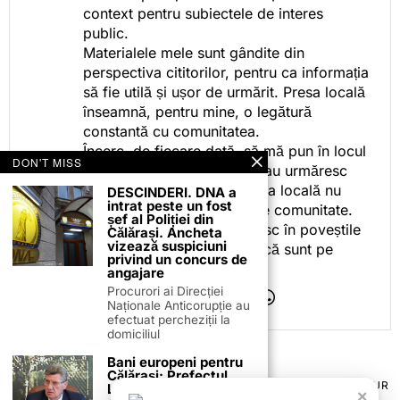
context pentru subiectele de interes
public.
Materialele mele sunt gândite din
perspectiva cititorilor, pentru ca informația
să fie utilă și ușor de urmărit. Presa locală
înseamnă, pentru mine, o legătură
constantă cu comunitatea.
Încerc, de fiecare dată, să mă pun în locul
DON'T MISS
celor care citesc, privesc sau urmăresc
ceea ce fac. Pentru că presa locală nu
DESCINDERI. DNA a
intrat peste un fost
este despre mine, ci despre comunitate.
șef al Poliției din
Iar dacă oamenii se regăsesc în poveștile
Călărași. Ancheta
vizează suspiciuni
pe care le spun, înseamnă că sunt pe
privind un concurs de
drumul bun.
angajare
Procurori ai Direcției
Naționale Anticorupție au
efectuat percheziții la
domiciliul
Bani europeni pentru
Călărași: Prefectul
TERMENI ȘI CONDIȚII
COOKIES
POLITICA DE ANULARE & RETUR
Laurențiu State anunță
×
PUBLICITATE ONLINE & TIPĂRITĂ
DESPRE NOI
CONTACT