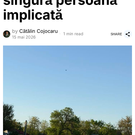
singură persoană
implicată
by
Cătălin Cojocaru
1 min read
SHARE
15 mai 2026